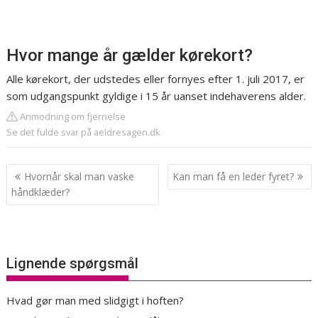
Hvor mange år gælder kørekort?
Alle kørekort, der udstedes eller fornyes efter 1. juli 2017, er
som udgangspunkt gyldige i 15 år uanset indehaverens alder.
Anmodning om fjernelse
Se det fulde svar på aeldresagen.dk
Indlægsnavigation
Hvornår skal man vaske
Kan man få en leder fyret?
håndklæder?
Lignende spørgsmål
Hvad gør man med slidgigt i hoften?