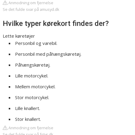
Anmodning om fjernelse
Se det fulde svar på amusyd.dk
Hvilke typer kørekort findes der?
Lette køretøjer
Personbil og varebil.
Personbil med påhængskøretøj.
Påhængskøretøj.
Lille motorcykel.
Mellem motorcykel.
Stor motorcykel.
Lille knallert.
Stor knallert.
Anmodning om fjernelse
Se det fulde svar på fstyr.dk