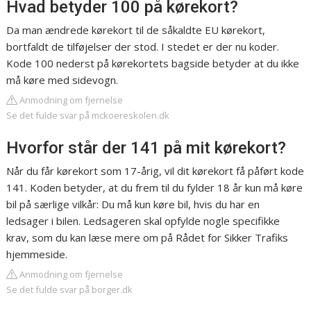
Hvad betyder 100 på kørekort?
Da man ændrede kørekort til de såkaldte EU kørekort,
bortfaldt de tilføjelser der stod. I stedet er der nu koder.
Kode 100 nederst på kørekortets bagside betyder at du ikke
må køre med sidevogn.
Anmodning om fjernelse
Se det fulde svar på mckoereskolen.dk
Hvorfor står der 141 på mit kørekort?
Når du får kørekort som 17-årig, vil dit kørekort få påført kode
141. Koden betyder, at du frem til du fylder 18 år kun må køre
bil på særlige vilkår: Du må kun køre bil, hvis du har en
ledsager i bilen. Ledsageren skal opfylde nogle specifikke
krav, som du kan læse mere om på Rådet for Sikker Trafiks
hjemmeside.
Anmodning om fjernelse
Se det fulde svar på borger.dk