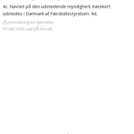
4c. Navnet på den udstedende myndighed. Kørekort
udstedes i Danmark af Færdselsstyrelsen. 4d.
Anmodning om fjernelse
Se det fulde svar på elov.dk