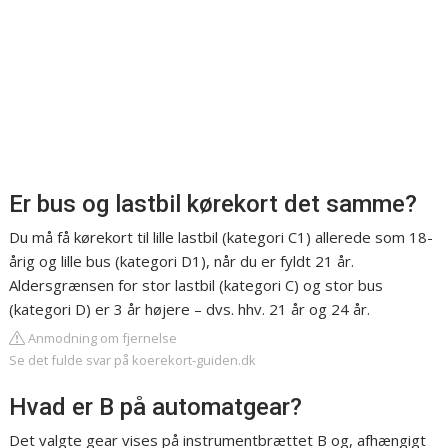
Er bus og lastbil kørekort det samme?
Du må få kørekort til lille lastbil (kategori C1) allerede som 18-
årig og lille bus (kategori D1), når du er fyldt 21 år.
Aldersgrænsen for stor lastbil (kategori C) og stor bus
(kategori D) er 3 år højere – dvs. hhv. 21 år og 24 år.
Anmodning om fjernelse
Se det fulde svar på koerekort-guiden.dk
Hvad er B på automatgear?
Det valgte gear vises på instrumentbrættet B og, afhængigt