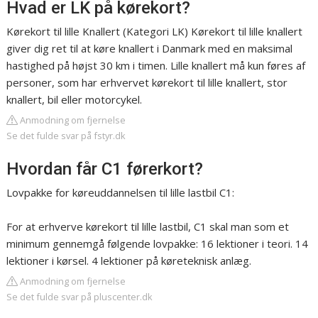
Hvad er LK på kørekort?
Kørekort til lille Knallert (Kategori LK) Kørekort til lille knallert
giver dig ret til at køre knallert i Danmark med en maksimal
hastighed på højst 30 km i timen. Lille knallert må kun føres af
personer, som har erhvervet kørekort til lille knallert, stor
knallert, bil eller motorcykel.
Anmodning om fjernelse
Se det fulde svar på fstyr.dk
Hvordan får C1 førerkort?
Lovpakke for køreuddannelsen til lille lastbil C1:
For at erhverve kørekort til lille lastbil, C1 skal man som et
minimum gennemgå følgende lovpakke: 16 lektioner i teori. 14
lektioner i kørsel. 4 lektioner på køreteknisk anlæg.
Anmodning om fjernelse
Se det fulde svar på pluscenter.dk