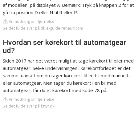
af modellen, på displayet A. Bemærk: Tryk på knappen 2 for at
gå fra position D eller N til R eller P.
Anmodning om fjernelse
Se det fulde svar på dk.e-guide.renault.com
Hvordan ser kørekort til automatgear
ud?
Siden 2017 har det været muligt at tage kørekort til biler med
automatgear. Selve undervisningen i kørekortforløbet er det
samme, uanset om du tager kørekort til en bil med manuelt-
eller automatgear. Men tager du kørekort i en bil med
automatgear, får du et kørekort med kode 78 på.
Anmodning om fjernelse
Se det fulde svar på fstyr.dk