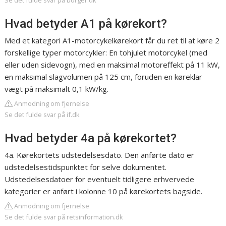
Se det fulde svar på borger.dk
Hvad betyder A1 på kørekort?
Med et kategori A1-motorcykelkørekort får du ret til at køre 2
forskellige typer motorcykler: En tohjulet motorcykel (med
eller uden sidevogn), med en maksimal motoreffekt på 11 kW,
en maksimal slagvolumen på 125 cm, foruden en køreklar
vægt på maksimalt 0,1 kW/kg.
Anmodning om fjernelse
Se det fulde svar på if.dk
Hvad betyder 4a på kørekortet?
4a. Kørekortets udstedelsesdato. Den anførte dato er
udstedelsestidspunktet for selve dokumentet.
Udstedelsesdatoer for eventuelt tidligere erhvervede
kategorier er anført i kolonne 10 på kørekortets bagside.
Anmodning om fjernelse
Se det fulde svar på retsinformation.dk