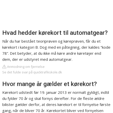
Hvad hedder kørekort til automatgear?
Når du har bestået teoriprøven og køreprøven, får du et
kørekort i kategori B. Dog med en påtegning, der kaldes “kode
78”. Det betyder, at du ikke må køre andre køretøjer end
dem, der er udstyret med automatgear.
Anmodning om fjernelse
Se det fulde svar på quicktrafikskole.dk
Hvor mange år gælder et kørekort?
Kørekort udstedt før 19. januar 2013 er normalt gyldigt, indtil
du fylder 70 år og skal fornys derefter. For de fleste ældre
bilister gælder derfor, at deres kørekort er til fornyelse første
gang, når de bliver 70 år. Kørekortet bliver ved fornyelsen