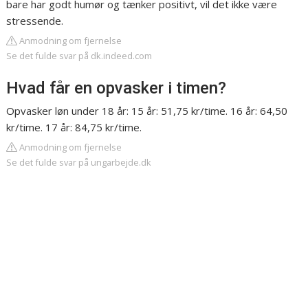
bare har godt humør og tænker positivt, vil det ikke være
stressende.
Anmodning om fjernelse
Se det fulde svar på dk.indeed.com
Hvad får en opvasker i timen?
Opvasker løn under 18 år: 15 år: 51,75 kr/time. 16 år: 64,50
kr/time. 17 år: 84,75 kr/time.
Anmodning om fjernelse
Se det fulde svar på ungarbejde.dk