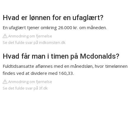
Hvad er lønnen for en ufaglært?
En ufaglært tjener omkring 26.000 kr. om måneden.
Anmodning om fjernelse
Se det fulde svar på indkomsten.dk
Hvad får man i timen på Mcdonalds?
Fuldtidsansatte aflønnes med en månedsløn, hvor timelønnen
findes ved at dividere med 160,33.
Anmodning om fjernelse
Se det fulde svar på 3f.dk