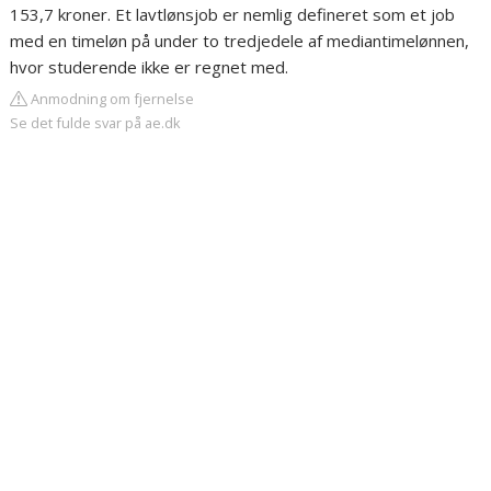
153,7 kroner. Et lavtlønsjob er nemlig defineret som et job
med en timeløn på under to tredjedele af mediantimelønnen,
hvor studerende ikke er regnet med.
Anmodning om fjernelse
Se det fulde svar på ae.dk