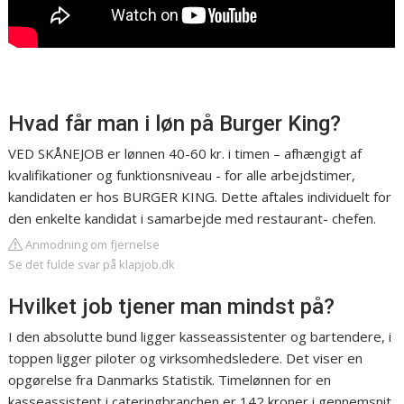
Hvad får man i løn på Burger King?
VED SKÅNEJOB er lønnen 40-60 kr. i timen – afhængigt af
kvalifikationer og funktionsniveau - for alle arbejdstimer,
kandidaten er hos BURGER KING. Dette aftales individuelt for
den enkelte kandidat i samarbejde med restaurant- chefen.
Anmodning om fjernelse
Se det fulde svar på klapjob.dk
Hvilket job tjener man mindst på?
I den absolutte bund ligger kasseassistenter og bartendere, i
toppen ligger piloter og virksomhedsledere. Det viser en
opgørelse fra Danmarks Statistik. Timelønnen for en
kasseassistent i cateringbranchen er 142 kroner i gennemsnit,