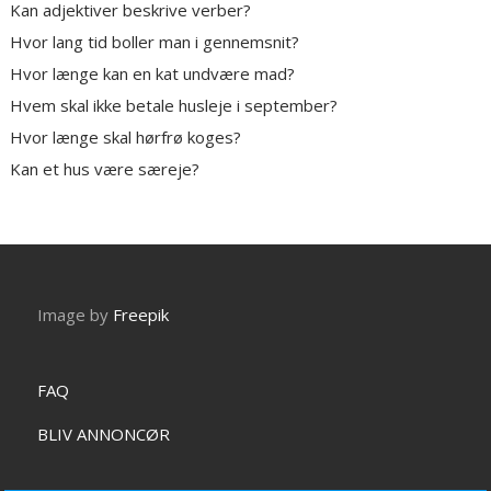
Kan adjektiver beskrive verber?
Hvor lang tid boller man i gennemsnit?
Hvor længe kan en kat undvære mad?
Hvem skal ikke betale husleje i september?
Hvor længe skal hørfrø koges?
Kan et hus være særeje?
Image by
Freepik
FAQ
BLIV ANNONCØR