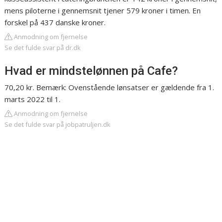
mens piloterne i gennemsnit tjener 579 kroner i timen. En
forskel på 437 danske kroner.
Anmodning om fjernelse
Se det fulde svar på dr.dk
Hvad er mindstelønnen på Cafe?
70,20 kr. Bemærk: Ovenstående lønsatser er gældende fra 1.
marts 2022 til 1.
Anmodning om fjernelse
Se det fulde svar på jobpatruljen.dk