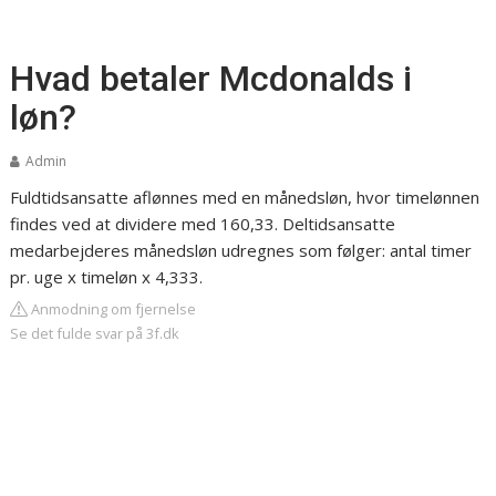
Hvad betaler Mcdonalds i
løn?
Admin
Fuldtidsansatte aflønnes med en månedsløn, hvor timelønnen
findes ved at dividere med 160,33. Deltidsansatte
medarbejderes månedsløn udregnes som følger: antal timer
pr. uge x timeløn x 4,333.
Anmodning om fjernelse
Se det fulde svar på 3f.dk