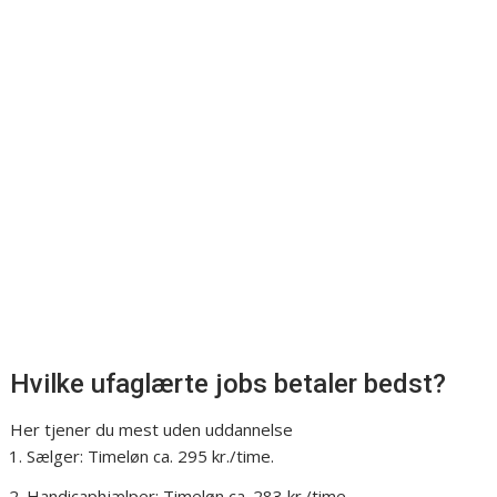
Hvilke ufaglærte jobs betaler bedst?
Her tjener du mest uden uddannelse
Sælger: Timeløn ca. 295 kr./time.
Handicaphjælper: Timeløn ca. 283 kr./time. ...