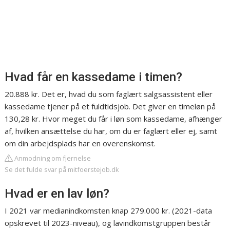
Hvad får en kassedame i timen?
20.888 kr. Det er, hvad du som faglært salgsassistent eller
kassedame tjener på et fuldtidsjob. Det giver en timeløn på
130,28 kr. Hvor meget du får i løn som kassedame, afhænger
af, hvilken ansættelse du har, om du er faglært eller ej, samt
om din arbejdsplads har en overenskomst.
Anmodning om fjernelse
Se det fulde svar på mitfoerstejob.dk
Hvad er en lav løn?
I 2021 var medianindkomsten knap 279.000 kr. (2021-data
opskrevet til 2023-niveau), og lavindkomstgruppen består