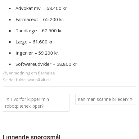
Advokat mv. – 68.400 kr.
Farmaceut – 65.200 kr.
Tandlæge – 62.500 kr.
Læge – 61.600 kr.
Ingeniør – 59.200 kr.
Softwareudvikler – 58.800 kr.
Anmodning om fjernelse
Se det fulde svar på alt.dk
Indlægsnavigation
Hvorfor klipper min
Kan man scanne billeder?
robotplæneklipper?
Lignende spørgsmål