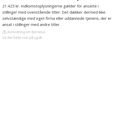
21.425 kr. Indkomstoplysningerne gælder for ansatte i
stillinger med ovenstående titler. Det dækker dermed ikke
selvstændige med eget firma eller uddannede tjenere, der er
ansat i stillinger med andre titler.
Anmodning om fjernelse
Se det fulde svar på ug.dk