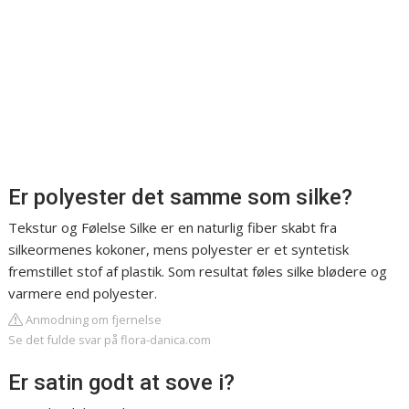
Er polyester det samme som silke?
Tekstur og Følelse Silke er en naturlig fiber skabt fra
silkeormenes kokoner, mens polyester er et syntetisk
fremstillet stof af plastik. Som resultat føles silke blødere og
varmere end polyester.
Anmodning om fjernelse
Se det fulde svar på flora-danica.com
Er satin godt at sove i?