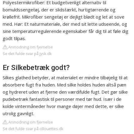
Polyestermikrofiber: Et budgetvenligt alternativ til
bomuldssengetøj, der er slidstærkt, hurtigtørrende og
krøllefrit. Mikrofiber sengetøj er dejligt blødt og let at sove
med. Hør: Et naturmateriale, der med sit lette udseende, og
sine temperaturregulerende egenskaber får dig til at føle dig
godt tilpas.
Anmodning om fjernelse
Se det fulde svar på jysk.dk
Er Silkebetræk godt?
Silkes glathed betyder, at materialet er mindre tilbøjelig til at
absorbere fugt fra huden. Med silke holdes huden altså pæn
og hydreret uden at fjerne den værdifulde fugt. Det gør silke
pudebetræk fantastisk til personer med tør hud. Især i de
kolde vintermåneder hvor mange døjer med dette, er silke
utrolig gavnligt.
Anmodning om fjernelse
Se det fulde svar på cillouettes.dk