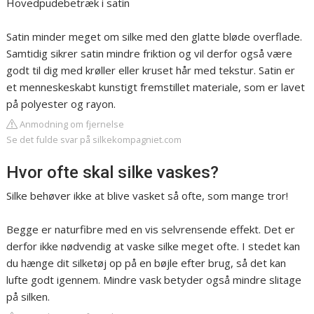
Hovedpudebetræk i satin
Satin minder meget om silke med den glatte bløde overflade.
Samtidig sikrer satin mindre friktion og vil derfor også være
godt til dig med krøller eller kruset hår med tekstur. Satin er
et menneskeskabt kunstigt fremstillet materiale, som er lavet
på polyester og rayon.
Anmodning om fjernelse
Se det fulde svar på silkekompagniet.com
Hvor ofte skal silke vaskes?
Silke behøver ikke at blive vasket så ofte, som mange tror!
Begge er naturfibre med en vis selvrensende effekt. Det er
derfor ikke nødvendig at vaske silke meget ofte. I stedet kan
du hænge dit silketøj op på en bøjle efter brug, så det kan
lufte godt igennem. Mindre vask betyder også mindre slitage
på silken.