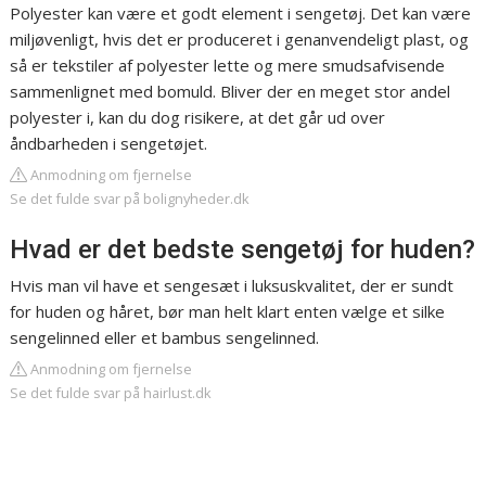
Polyester kan være et godt element i sengetøj. Det kan være
miljøvenligt, hvis det er produceret i genanvendeligt plast, og
så er tekstiler af polyester lette og mere smudsafvisende
sammenlignet med bomuld. Bliver der en meget stor andel
polyester i, kan du dog risikere, at det går ud over
åndbarheden i sengetøjet.
Anmodning om fjernelse
Se det fulde svar på bolignyheder.dk
Hvad er det bedste sengetøj for huden?
Hvis man vil have et sengesæt i luksuskvalitet, der er sundt
for huden og håret, bør man helt klart enten vælge et silke
sengelinned eller et bambus sengelinned.
Anmodning om fjernelse
Se det fulde svar på hairlust.dk