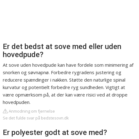
Er det bedst at sove med eller uden
hovedpude?
At sove uden hovedpude kan have fordele som minimering af
snorken og søvnapnø. Forbedre rygradens justering og
reducere spændinger i nakken. Støtte den naturlige spinal
kurvatur og potentielt forbedre ryg sundheden. Vigtigt at
være opmærksom på, at der kan være risici ved at droppe
hovedpuden.
Anmodning om fjernelse
Se det fulde svar på bedstesovn.dk
Er polyester godt at sove med?