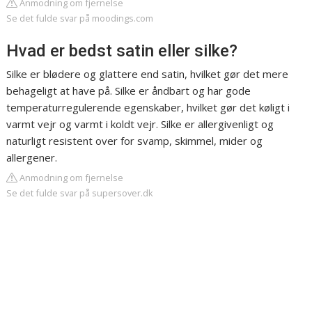
Anmodning om fjernelse
Se det fulde svar på moodings.com
Hvad er bedst satin eller silke?
Silke er blødere og glattere end satin, hvilket gør det mere
behageligt at have på. Silke er åndbart og har gode
temperaturregulerende egenskaber, hvilket gør det køligt i
varmt vejr og varmt i koldt vejr. Silke er allergivenligt og
naturligt resistent over for svamp, skimmel, mider og
allergener.
Anmodning om fjernelse
Se det fulde svar på supersover.dk