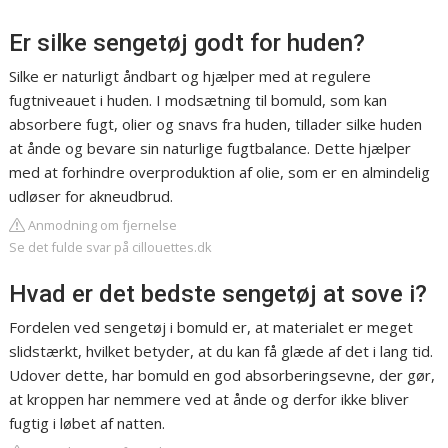
Er silke sengetøj godt for huden?
Silke er naturligt åndbart og hjælper med at regulere
fugtniveauet i huden. I modsætning til bomuld, som kan
absorbere fugt, olier og snavs fra huden, tillader silke huden
at ånde og bevare sin naturlige fugtbalance. Dette hjælper
med at forhindre overproduktion af olie, som er en almindelig
udløser for akneudbrud.
Anmodning om fjernelse
Se det fulde svar på cillouettes.dk
Hvad er det bedste sengetøj at sove i?
Fordelen ved sengetøj i bomuld er, at materialet er meget
slidstærkt, hvilket betyder, at du kan få glæde af det i lang tid.
Udover dette, har bomuld en god absorberingsevne, der gør,
at kroppen har nemmere ved at ånde og derfor ikke bliver
fugtig i løbet af natten.