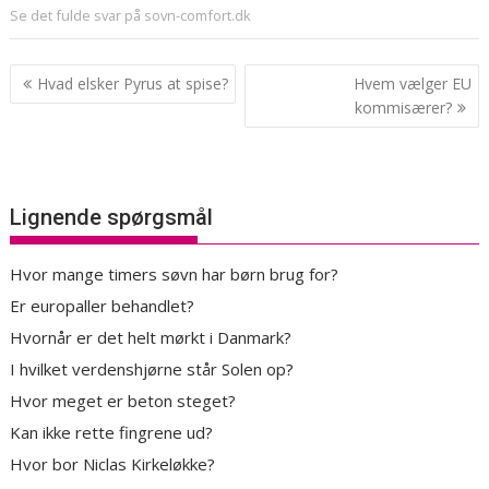
Se det fulde svar på sovn-comfort.dk
Indlægsnavigation
Hvad elsker Pyrus at spise?
Hvem vælger EU
kommisærer?
Lignende spørgsmål
Hvor mange timers søvn har børn brug for?
Er europaller behandlet?
Hvornår er det helt mørkt i Danmark?
I hvilket verdenshjørne står Solen op?
Hvor meget er beton steget?
Kan ikke rette fingrene ud?
Hvor bor Niclas Kirkeløkke?