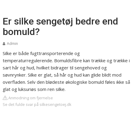
Er silke sengetøj bedre end
bomuld?
Admin
Silke er både fugttransporterende og
temperaturregulerende. Bomuldsfibre kan trække og trække i
sart hår og hud, hvilket bidrager til sengehoved og
søvnrynker. Silke er glat, så hår og hud kan glide blidt mod
overfladen. Selv den blødeste økologiske bomuld føles ikke så
glat og luksuriøs som ren silke.
Anmodning om fjernelse
Se det fulde svar på silkesengetoej.dk