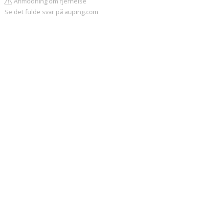
Anmodning om fjernelse
Se det fulde svar på auping.com