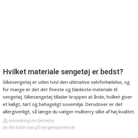
Hvilket materiale sengetøj er bedst?
Silkesengetøj er uden tvivl den ultimative selvforkælelse, og
for mange er det det fineste og blødeste materiale til
sengetøj. Silkesengetøj tillader kroppen at ånde, hvilket giver
et køligt, tørt og behageligt sovemiljø. Derudover er det
allergivenligt, så længe du vælger mulberry silke af høj kvalitet.
Anmodning om fjernelse
Se det fulde svar på sengeexperten.dk