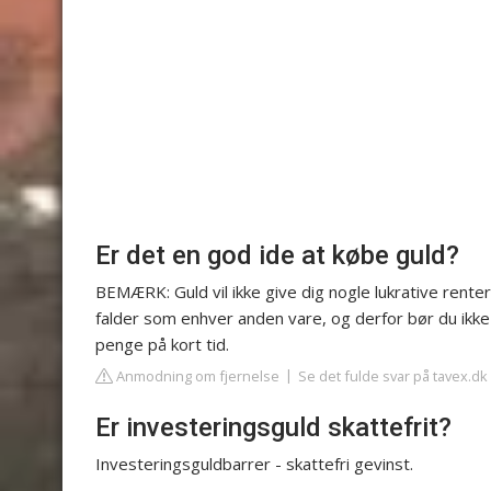
Er det en god ide at købe guld?
BEMÆRK: Guld vil ikke give dig nogle lukrative renter
falder som enhver anden vare, og derfor bør du ikke i
penge på kort tid.
Anmodning om fjernelse
Se det fulde svar på tavex.dk
Er investeringsguld skattefrit?
Investeringsguldbarrer - skattefri gevinst.