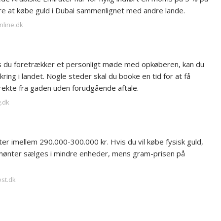
re at købe guld i Dubai sammenlignet med andre lande.
nline.dk
Hvis du foretrækker et personligt møde med opkøberen, kan du
ring i landet. Nogle steder skal du booke en tid for at få
rekte fra gaden uden forudgående aftale.
g.dk
er imellem 290.000-300.000 kr. Hvis du vil købe fysisk guld,
ldmønter sælges i mindre enheder, mens gram-prisen på
est.dk