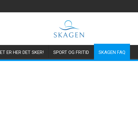
ET ER HER DET SKER!
SPORT OG FRITID
SKAGEN FAQ