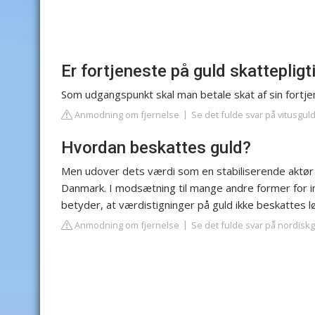
Er fortjeneste på guld skattepligt
Som udgangspunkt skal man betale skat af sin fortj
Anmodning om fjernelse
Se det fulde svar på vitusgul
Hvordan beskattes guld?
Men udover dets værdi som en stabiliserende aktør i
Danmark. I modsætning til mange andre former for in
betyder, at værdistigninger på guld ikke beskattes 
Anmodning om fjernelse
Se det fulde svar på nordisk