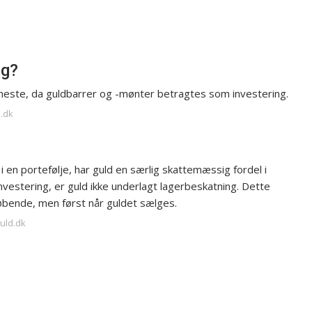
ig?
eneste, da guldbarrer og -mønter betragtes som investering.
d.dk
 en portefølje, har guld en særlig skattemæssig fordel i
vestering, er guld ikke underlagt lagerbeskatning. Dette
løbende, men først når guldet sælges.
guld.dk