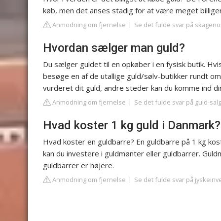
køb, men det anses stadig for at være meget billige
Anmodning om fjernelse
Se det fulde svar på skageno
Hvordan sælger man guld?
Du sælger guldet til en opkøber i en fysisk butik. 
besøge en af de utallige guld/sølv-butikker rundt omk
vurderet dit guld, andre steder kan du komme ind di
Anmodning om fjernelse
Se det fulde svar på guld-sal
Hvad koster 1 kg guld i Danmark?
Hvad koster en guldbarre? En guldbarre på 1 kg kost
kan du investere i guldmønter eller guldbarrer. Gu
guldbarrer er højere.
Anmodning om fjernelse
Se det fulde svar på jyskeinv