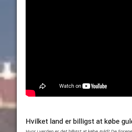
Hvilket land er billigst at købe gul
Hvor i verden er det billigst at købe guld? De Foren