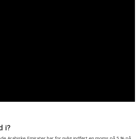
d i?
ede Arabiske Emirater har for nylig indført en moms på 5 % på