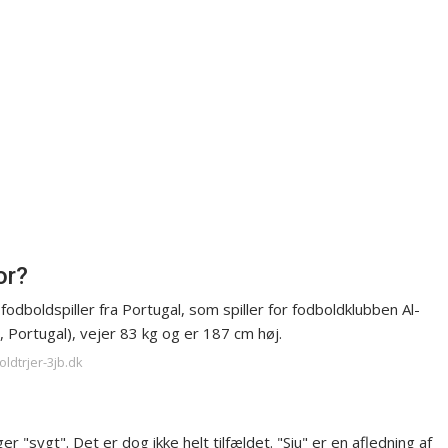
or?
odboldspiller fra Portugal, som spiller for fodboldklubben Al-
l, Portugal), vejer 83 kg og er 187 cm høj.
oldtrjer-3jb.dk
"sygt". Det er dog ikke helt tilfældet. "Siu" er en afledning af