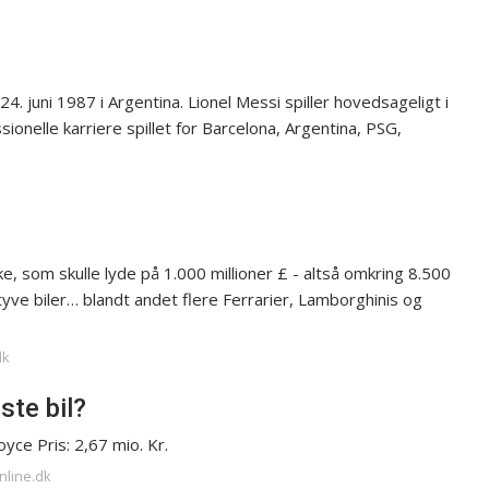
4. juni 1987 i Argentina. Lionel Messi spiller hovedsageligt i
sionelle karriere spillet for Barcelona, Argentina, PSG,
ke, som skulle lyde på 1.000 millioner £ - altså omkring 8.500
 tyve biler… blandt andet flere Ferrarier, Lamborghinis og
dk
ste bil?
ce Pris: 2,67 mio. Kr.
nline.dk