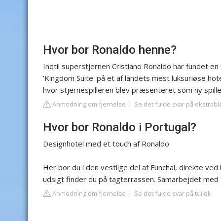
Hvor bor Ronaldo henne?
Indtil superstjernen Cristiano Ronaldo har fundet en 
'Kingdom Suite' på et af landets mest luksuriøse hote
hvor stjernespilleren blev præsenteret som ny spiller
Anmodning om fjernelse
Se det fulde svar på ekstrabl
Hvor bor Ronaldo i Portugal?
Designhotel med et touch af Ronaldo
Her bor du i den vestlige del af Funchal, direkte ve
udsigt finder du på tagterrassen. Samarbejdet med 
Anmodning om fjernelse
Se det fulde svar på tui.dk