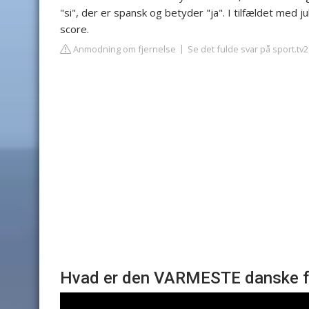
"si", der er spansk og betyder "ja". I tilfældet med
score.
Anmodning om fjernelse
Se det fulde svar på sport.tv2
Hvad er den VARMESTE danske f