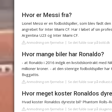
Hvor er Messi fra?
Lionel Messi er en fodboldspiller, som blev født den 2
angrebet for Inter Miami CF. Har I løbet af sin profes
Argentina U23 og Inter Miami CF.
Anmodning om fjernelse
Se det fulde svar på bold.dk
Hvor mange biler har Ronaldo?
- at Ronaldo i 2016 indgik en livstidskontrakt med Ni
millioner kroner. - at den stenrige fodboldspiller har
Buggattis.
Anmodning om fjernelse
Se det fulde svar på indkast.
Hvor meget koster Ronaldos dyre
Hvad koster Ronaldos dyreste bil? Phantom Rolls-Roy
Anmodning om fjernelse
Se det fulde svar på skageno