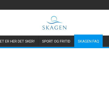
ET ER HER DET SKER!
SPORT OG FRITID
SKAGEN FAQ