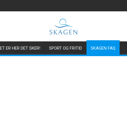
ET ER HER DET SKER!
SPORT OG FRITID
SKAGEN FAQ