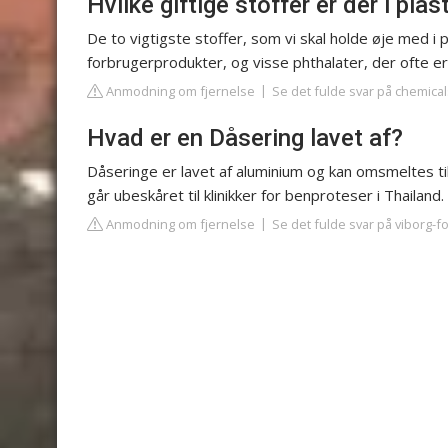
Hvilke giftige stoffer er der i plas
De to vigtigste stoffer, som vi skal holde øje med i 
forbrugerprodukter, og visse phthalater, der ofte er t
Anmodning om fjernelse
Se det fulde svar på chemica
Hvad er en Dåsering lavet af?
Dåseringe er lavet af aluminium og kan omsmeltes ti
går ubeskåret til klinikker for benproteser i Thailand.
Anmodning om fjernelse
Se det fulde svar på viborg-f