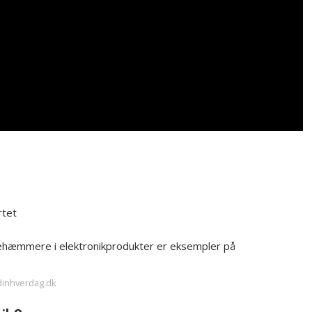
rtet
mmehæmmere i elektronikprodukter er eksempler på
dinhverdag.dk