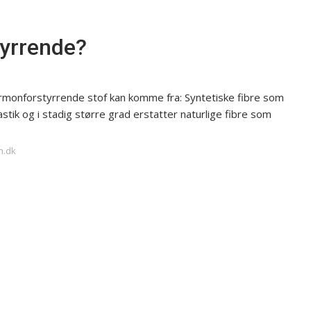
tyrrende?
ormonforstyrrende stof kan komme fra: Syntetiske fibre som
stik og i stadig større grad erstatter naturlige fibre som
h.dk