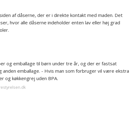
siden af dåserne, der er i direkte kontakt med maden. Det
r, hvor alle dåserne indeholder enten lav eller høj grad
oler.
r og emballage til børn under tre år, og der er fastsat
g anden emballage. - Hvis man som forbruger vil være ekstra
nger og køkkengrej uden BPA.
restyrelsen.dk