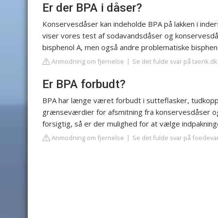
Er der BPA i dåser?
Konservesdåser kan indeholde BPA på lakken i inder
viser vores test af sodavandsdåser og konservesdåse
bisphenol A, men også andre problematiske bisphen
Anmodning om fjernelse
Se det fulde svar på taenk.dk
Er BPA forbudt?
BPA har længe været forbudt i sutteflasker, tudkoppe
grænseværdier for afsmitning fra konservesdåser o
forsigtig, så er der mulighed for at vælge indpakni
Anmodning om fjernelse
Se det fulde svar på foedeva