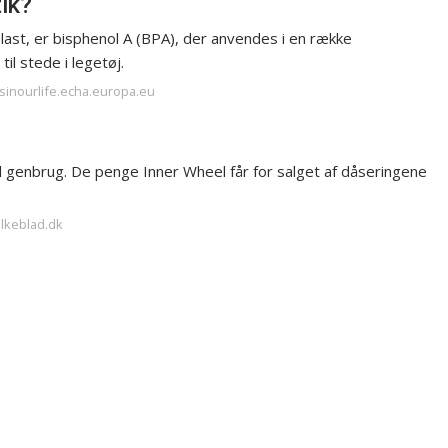
tik?
plast, er bisphenol A (BPA), der anvendes i en række
il stede i legetøj.
lsinourlife.echa.europa.eu
l genbrug. De penge Inner Wheel får for salget af dåseringene
olkeblad.dk