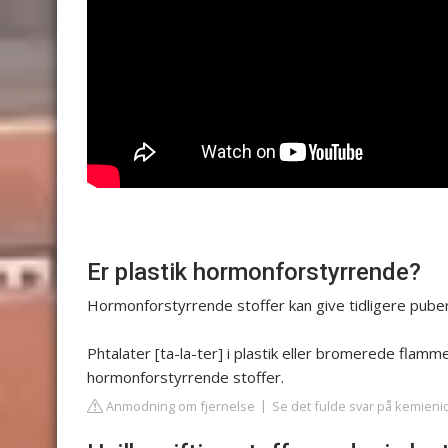
Er plastik hormonforstyrrende?
Hormonforstyrrende stoffer kan give tidligere pube
Phtalater [ta-la-ter] i plastik eller bromerede fla
hormonforstyrrende stoffer.
Anmodning om fjernelse
Se det fulde svar på kemieni