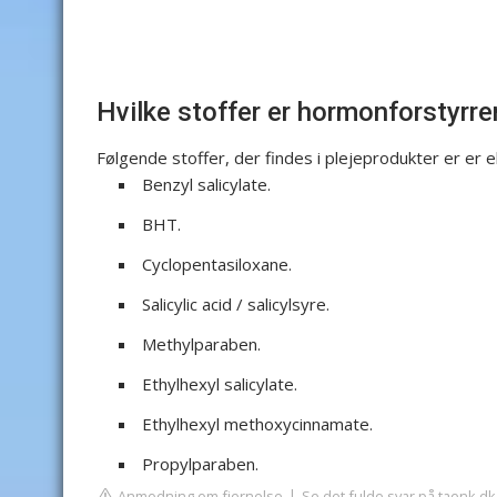
Hvilke stoffer er hormonforstyrre
Følgende stoffer, der findes i plejeprodukter er er
Benzyl salicylate.
BHT.
Cyclopentasiloxane.
Salicylic acid / salicylsyre.
Methylparaben.
Ethylhexyl salicylate.
Ethylhexyl methoxycinnamate.
Propylparaben.
Anmodning om fjernelse
Se det fulde svar på taenk.dk