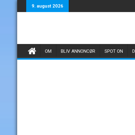
Skip
9. august 2026
to
content
OM
BLIV ANNONCØR
SPOT ON
D