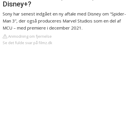
Disney+?
Sony har senest indgået en ny aftale med Disney om “Spider-
Man 3”, der også produceres Marvel Studios som en del af
MCU – med premiere i december 2021.
Anmodning om fjernelse
Se det fulde svar på filmz.dk