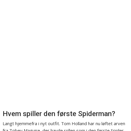
Hvem spiller den første Spiderman?
Langt hjemmefra i nyt outfit. Tom Holland har nu løftet arven
fra Tobey Maguire, der havde rollen som i den første Spider-