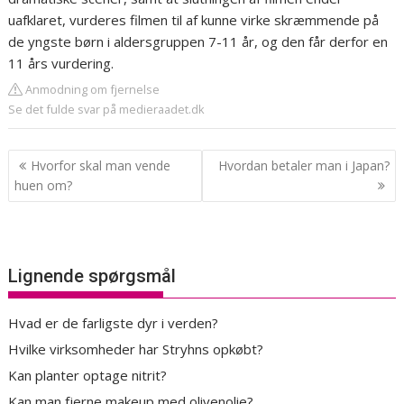
uafklaret, vurderes filmen til af kunne virke skræmmende på
de yngste børn i aldersgruppen 7-11 år, og den får derfor en
11 års vurdering.
Anmodning om fjernelse
Se det fulde svar på medieraadet.dk
Indlægsnavigation
Hvorfor skal man vende
Hvordan betaler man i Japan?
huen om?
Lignende spørgsmål
Hvad er de farligste dyr i verden?
Hvilke virksomheder har Stryhns opkøbt?
Kan planter optage nitrit?
Kan man fjerne makeup med olivenolie?