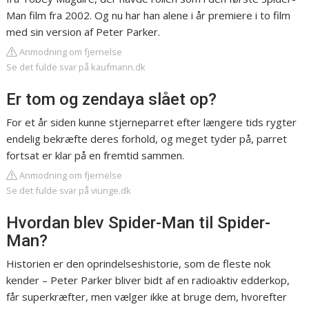
Man film fra 2002. Og nu har han alene i år premiere i to film
med sin version af Peter Parker.
Anmodning om fjernelse
Se det fulde svar på kaufmann.dk
Er tom og zendaya slået op?
For et år siden kunne stjerneparret efter længere tids rygter
endelig bekræfte deres forhold, og meget tyder på, parret
fortsat er klar på en fremtid sammen.
Anmodning om fjernelse
Se det fulde svar på viunge.dk
Hvordan blev Spider-Man til Spider-
Man?
Historien er den oprindelseshistorie, som de fleste nok
kender – Peter Parker bliver bidt af en radioaktiv edderkop,
får superkræfter, men vælger ikke at bruge dem, hvorefter