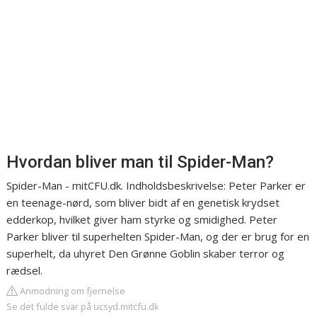
Hvordan bliver man til Spider-Man?
Spider-Man - mitCFU.dk. Indholdsbeskrivelse: Peter Parker er
en teenage-nørd, som bliver bidt af en genetisk krydset
edderkop, hvilket giver ham styrke og smidighed. Peter
Parker bliver til superhelten Spider-Man, og der er brug for en
superhelt, da uhyret Den Grønne Goblin skaber terror og
rædsel.
Anmodning om fjernelse
Se det fulde svar på ucsyd.mitcfu.dk