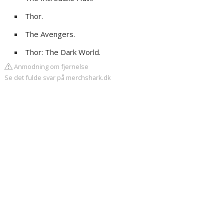
Thor.
The Avengers.
Thor: The Dark World.
Anmodning om fjernelse
Se det fulde svar på merchshark.dk