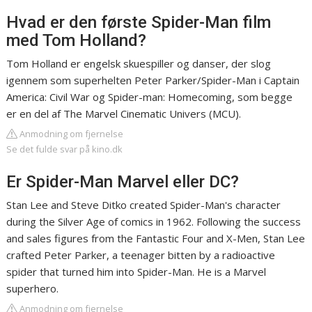
Hvad er den første Spider-Man film
med Tom Holland?
Tom Holland er engelsk skuespiller og danser, der slog
igennem som superhelten Peter Parker/Spider-Man i Captain
America: Civil War og Spider-man: Homecoming, som begge
er en del af The Marvel Cinematic Univers (MCU).
Anmodning om fjernelse
Se det fulde svar på kino.dk
Er Spider-Man Marvel eller DC?
Stan Lee and Steve Ditko created Spider-Man's character
during the Silver Age of comics in 1962. Following the success
and sales figures from the Fantastic Four and X-Men, Stan Lee
crafted Peter Parker, a teenager bitten by a radioactive
spider that turned him into Spider-Man. He is a Marvel
superhero.
Anmodning om fjernelse