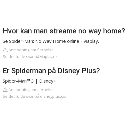
Hvor kan man streame no way home?
Se Spider-Man: No Way Home online - Viaplay.
Anmodning om fjernelse
Se det fulde svar på viaplay.dk
Er Spiderman på Disney Plus?
Spider-Man™ 3 | Disney+
Anmodning om fjernelse
Se det fulde svar på disneyplus.com