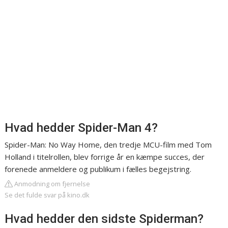
Hvad hedder Spider-Man 4?
Spider-Man: No Way Home, den tredje MCU-film med Tom
Holland i titelrollen, blev forrige år en kæmpe succes, der
forenede anmeldere og publikum i fælles begejstring.
Anmodning om fjernelse
Se det fulde svar på kino.dk
Hvad hedder den sidste Spiderman?