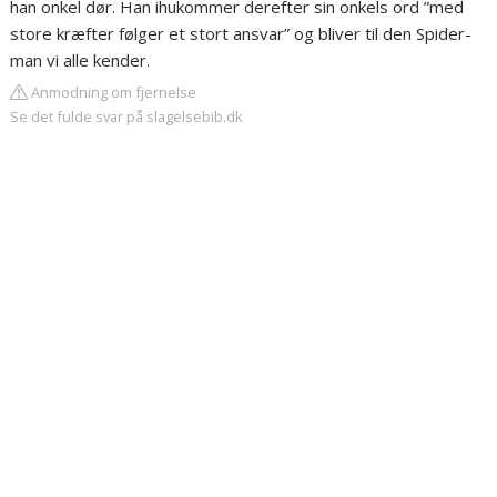
han onkel dør. Han ihukommer derefter sin onkels ord ”med
store kræfter følger et stort ansvar” og bliver til den Spider-
man vi alle kender.
Anmodning om fjernelse
Se det fulde svar på slagelsebib.dk