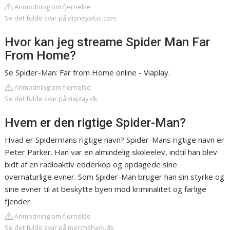
Anmodning om fjernelse
Se det fulde svar på disneyplus.com
Hvor kan jeg streame Spider Man Far
From Home?
Se Spider-Man: Far from Home online - Viaplay.
Anmodning om fjernelse
Se det fulde svar på viaplay.dk
Hvem er den rigtige Spider-Man?
Hvad er Spidermans rigtige navn? Spider-Mans rigtige navn er
Peter Parker. Han var en almindelig skoleelev, indtil han blev
bidt af en radioaktiv edderkop og opdagede sine
overnaturlige evner. Som Spider-Man bruger han sin styrke og
sine evner til at beskytte byen mod kriminalitet og farlige
fjender.
Anmodning om fjernelse
Se det fulde svar på merchshark.dk