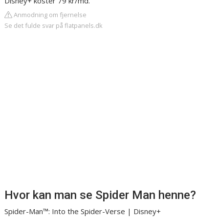
Disney+ koster 79 kr/md.
Anmodning om fjernelse
Se det fulde svar på flatpanels.dk
Hvor kan man se Spider Man henne?
Spider-Man™: Into the Spider-Verse | Disney+