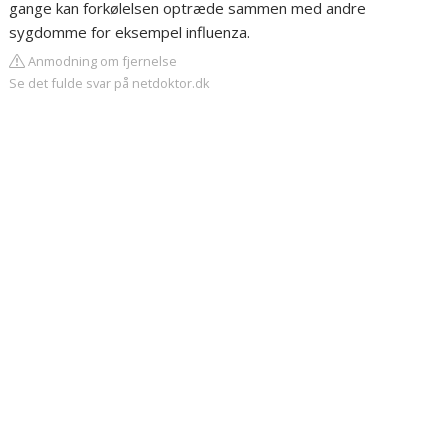
gange kan forkølelsen optræde sammen med andre
sygdomme for eksempel influenza.
Anmodning om fjernelse
Se det fulde svar på netdoktor.dk