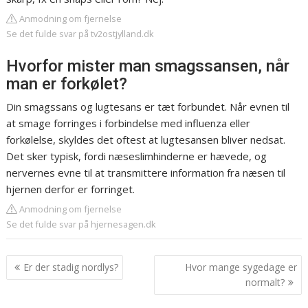
Anmodning om fjernelse
Se det fulde svar på tv2ostjylland.dk
Hvorfor mister man smagssansen, når
man er forkølet?
Din smagssans og lugtesans er tæt forbundet. Når evnen til
at smage forringes i forbindelse med influenza eller
forkølelse, skyldes det oftest at lugtesansen bliver nedsat.
Det sker typisk, fordi næseslimhinderne er hævede, og
nervernes evne til at transmittere information fra næsen til
hjernen derfor er forringet.
Anmodning om fjernelse
Se det fulde svar på hjernesagen.dk
Indlægsnavigation
Er der stadig nordlys?
Hvor mange sygedage er
normalt?