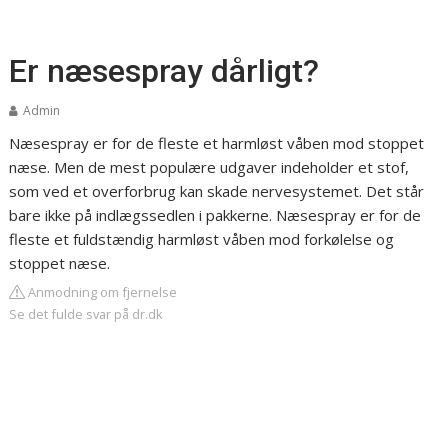
Er næsespray dårligt?
Admin
Næsespray er for de fleste et harmløst våben mod stoppet
næse. Men de mest populære udgaver indeholder et stof,
som ved et overforbrug kan skade nervesystemet. Det står
bare ikke på indlægssedlen i pakkerne. Næsespray er for de
fleste et fuldstændig harmløst våben mod forkølelse og
stoppet næse.
Anmodning om fjernelse
Se det fulde svar på dr.dk