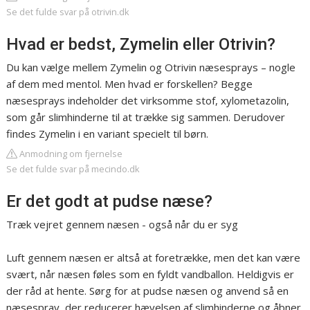
Se det fulde svar på otrivin.dk
Hvad er bedst, Zymelin eller Otrivin?
Du kan vælge mellem Zymelin og Otrivin næsesprays – nogle
af dem med mentol. Men hvad er forskellen? Begge
næsesprays indeholder det virksomme stof, xylometazolin,
som går slimhinderne til at trække sig sammen. Derudover
findes Zymelin i en variant specielt til børn.
Anmodning om fjernelse
Se det fulde svar på mecindo.dk
Er det godt at pudse næse?
Træk vejret gennem næsen - også når du er syg
Luft gennem næsen er altså at foretrække, men det kan være
svært, når næsen føles som en fyldt vandballon. Heldigvis er
der råd at hente. Sørg for at pudse næsen og anvend så en
næsespray, der reducerer hævelsen af slimhinderne og åbner