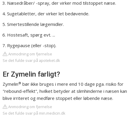
Næsedråber/ -spray, der virker mod tilstoppet næse.
Sugetabletter, der virker let bedøvende.
Smertestillende lægemidler.
Hostesaft, spørg evt. ...
Rygepause (eller -stop).
Anmodning om fjernelse
Se det fulde svar på apoteket.dk
Er Zymelin farligt?
®
Zymelin
bør ikke bruges i mere end 10 dage pga. risiko for
"rebound-effekt", hvilket betyder at slimhinderne i næsen kan
blive irriteret og medføre stoppet eller løbende næse.
Anmodning om fjernelse
Se det fulde svar på min.medicin.dk