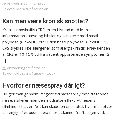
Anmodning om fjernelse
Se det fulde svar på otrivin.dk
Kan man være kronisk snottet?
Kronisk rinosinuitis (CRS) er en tilstand med kronisk
inflammation i næse og bihuler og kan være med nasal
polypose (CRSwNP) eller uden nasal polypose (CRSsNP) [1].
CRS skyldes ikke allergener som allergisk rinitis. Prævalensen
af CRS er 10-15% ud fra patientrapporterede symptomer [2-
4].
Anmodning om fjernelse
Se det fulde svar på ugeskriftet.dk
Hvorfor er næsespray dårligt?
Bruger man gennem længere tid næsespray mod tilstoppet
næse, risikerer man den modsatte effekt: At næsens
slimhinder hæver. Det kan skabe en ond spiral, hvor man bliver
afhængig af et pust i næsen for at kunne få luft. Ingen ved,