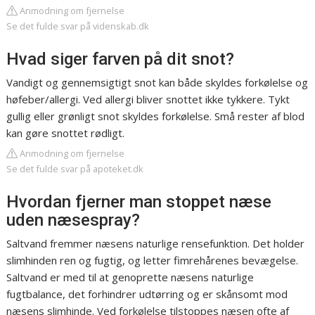
Anmodning om fjernelse
Se det fulde svar på videnskab.dk
Hvad siger farven på dit snot?
Vandigt og gennemsigtigt snot kan både skyldes forkølelse og
høfeber/allergi. Ved allergi bliver snottet ikke tykkere. Tykt
gullig eller grønligt snot skyldes forkølelse. Små rester af blod
kan gøre snottet rødligt.
Anmodning om fjernelse
Se det fulde svar på apoteket.dk
Hvordan fjerner man stoppet næse
uden næsespray?
Saltvand fremmer næsens naturlige rensefunktion. Det holder
slimhinden ren og fugtig, og letter fimrehårenes bevægelse.
Saltvand er med til at genoprette næsens naturlige
fugtbalance, det forhindrer udtørring og er skånsomt mod
næsens slimhinde. Ved forkølelse tilstoppes næsen ofte af