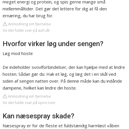
meget energi og protein, og spis gerne mange små
mellemmåltider. Det gør det lettere for dig at få den
ernæring, du har brug for.
Anmodning om fjernelse
Se det fulde svar på auh.dk
Hvorfor virker løg under sengen?
Løg mod hoste
De indeholder svovlforbindelser, der kan hjælpe med at lindre
hosten. Sådan gør du: Hak et løg, og læg det i en skål ved
siden af sengen natten over. På denne måde kan du indånde
dampene, hvilket kan lindre din hoste.
Anmodning om fjernelse
Se det fulde svar på iqoro.com
Kan næsespray skade?
Næsespray er for de fleste et fuldstændig harmløst våben