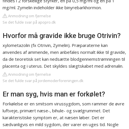
findes i 2 forskellige styrker, en på 0,5 mg/ml og en på 1
mg/ml. Zymelin indeholder ikke binyrebarkhormon.
Anmodning om fjernelse
Se det fulde svar på apopro.dk
Hvorfor må gravide ikke bruge Otrivin?
xylometazolin (fx Otrivin, Zymelin). Præparaterne kan
anvendes af ammende, men anbefales normalt ikke til gravide,
da de teoretisk set kan nedsætte blodgennemstrømningen til
placenta og i uterus. Det skyldes slægtskabet med adrenalin.
Anmodning om fjernelse
Se det fulde svar på jordemoderforeningen.dk
Er man syg, hvis man er forkølet?
Forkølelse er en smitsom virussygdom, som rammer de øvre
luftveje, primært næse-, bihule- og svælgrummet. Det
karakteristiske symptom er, at næsen løber. Det er
sædvanligvis en mild sygdom, der varer en uges tid. Nogle