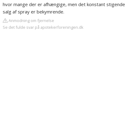
hvor mange der er afhængige, men det konstant stigende
salg af spray er bekymrende.
Anmodning om fjernelse
Se det fulde svar på apotekerforeningen.dk