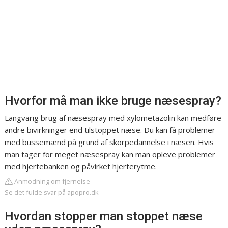
Hvorfor må man ikke bruge næsespray?
Langvarig brug af næsespray med xylometazolin kan medføre
andre bivirkninger end tilstoppet næse. Du kan få problemer
med bussemænd på grund af skorpedannelse i næsen. Hvis
man tager for meget næsespray kan man opleve problemer
med hjertebanken og påvirket hjerterytme.
Anmodning om fjernelse
Se det fulde svar på apopro.dk
Hvordan stopper man stoppet næse