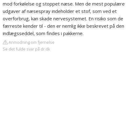
mod forkølelse og stoppet næse. Men de mest populære
udgaver af næsespray indeholder et stof, som ved et
overforbrug, kan skade nervesystemet. En risiko som de
færreste kender til - den er nemlig ikke beskrevet på den
indlægsseddel, som findes i pakkerne.
Anmodning om fjernelse
Se det fulde svar på dr.dk