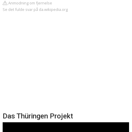
Anmodning om fjernelse
Se det fulde svar på da.wikipedia.org
Das Thüringen Projekt