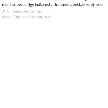
men har personlige indkomster fra landet, beskattes ej heller.
Anmodning om fjernelse
Se det fulde svar på ditmonaco.dk