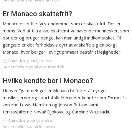
Se det fulde svar på expedia.dk
Er Monaco skattefrit?
Monaco er et lille fyrstendømme, som er skattefrit. Der er
moms. Ved at tiltrække ekstremt velhavende mennesker, som
bor der og bruger penge, kan man undgå indkomstskat. Til
gengæld er det forholdsvis dyrt at anskaffe sig en bolig i
Monaco, hvor boliger i øvrigt primært består af lejligheder.
Anmodning om fjernelse
Se det fulde svar på careudland.dk
Hvilke kendte bor i Monaco?
Udover ”gammelrige” er Monaco befolket af nyrige,
musikstjerner og sportsfolk. Herunder kendte som Formel 1-
kørerne Lewis Hamilton og Jenson Button samt
tennisspillerne Novak Djokovic og Caroline Wozniacki.
Anmodning om fjernelse
Se det fulde svar på finans.dk