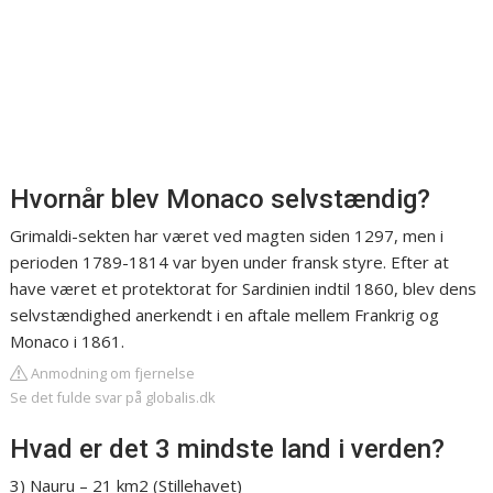
Hvornår blev Monaco selvstændig?
Grimaldi-sekten har været ved magten siden 1297, men i
perioden 1789-1814 var byen under fransk styre. Efter at
have været et protektorat for Sardinien indtil 1860, blev dens
selvstændighed anerkendt i en aftale mellem Frankrig og
Monaco i 1861.
Anmodning om fjernelse
Se det fulde svar på globalis.dk
Hvad er det 3 mindste land i verden?
3) Nauru – 21 km2 (Stillehavet)