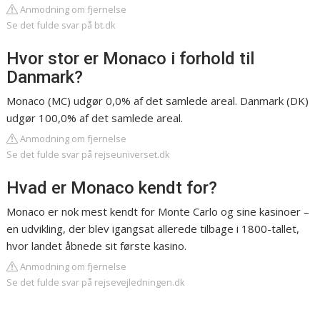
Anmodning om fjernelse
Se det fulde svar på bt.dk
Hvor stor er Monaco i forhold til
Danmark?
Monaco (MC) udgør 0,0% af det samlede areal. Danmark (DK)
udgør 100,0% af det samlede areal.
Anmodning om fjernelse
Se det fulde svar på rejseuniverset.dk
Hvad er Monaco kendt for?
Monaco er nok mest kendt for Monte Carlo og sine kasinoer –
en udvikling, der blev igangsat allerede tilbage i 1800-tallet,
hvor landet åbnede sit første kasino.
Anmodning om fjernelse
Se det fulde svar på rejsevejledningen.dk