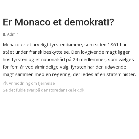
Er Monaco et demokrati?
Admin
Monaco er et arveligt fyrstendømme, som siden 1861 har
stået under fransk beskyttelse. Den lovgivende magt ligger
hos fyrsten og et nationalråd på 24 medlemmer, som vælges
for fem år ved almindelige valg; fyrsten har den udøvende
magt sammen med en regering, der ledes af en statsminister.
Anmodning om fjernelse
Se det fulde svar på denstoredanske.lex.dk