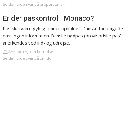
Se det fulde svar på properstar.dk
Er der paskontrol i Monaco?
Pas skal være gyldigt under opholdet. Danske forlængede
pas: Ingen information. Danske nødpas (provisoriske pas)
anerkendes ved ind- og udrejse.
Anmodning om fjernelse
Se det fulde svar på um.dk