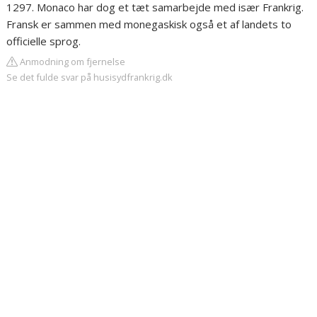
1297. Monaco har dog et tæt samarbejde med især Frankrig.
Fransk er sammen med monegaskisk også et af landets to
officielle sprog.
Anmodning om fjernelse
Se det fulde svar på husisydfrankrig.dk