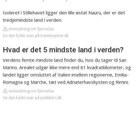
Isoleret i Stillehavet ligger den lille østat Nauru, der er det
tredjemindste land i verden.
Anmodning om fjernelse
Se det fulde svar på travelmarket.dk
Hvad er det 5 mindste land i verden?
Verdens femte mindste land finder du, hvis du tager til San
Marino. Arealet udgør ikke mere end 61 kvadratkilometer, og
landet ligger omsluttet af Italien imellem regionerne, Emilia-
Romagna og Marche, tæt ved Adriaterhavskysten og Rimini.
Anmodning om fjernelse
Se det fulde svar på politiken.dk