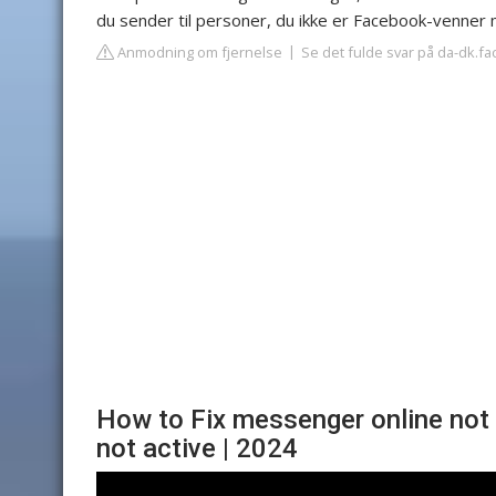
du sender til personer, du ikke er Facebook-venner
Anmodning om fjernelse
Se det fulde svar på da-dk.f
How to Fix messenger online not
not active | 2024