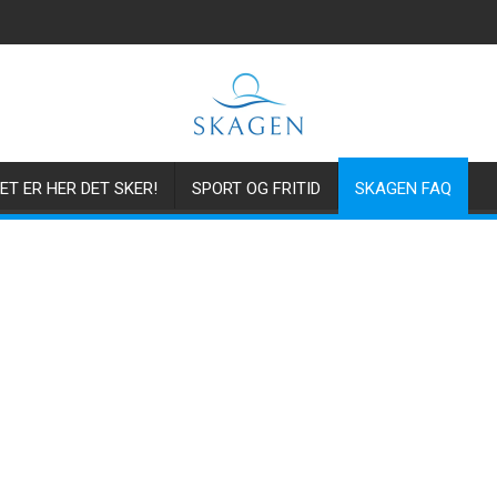
ET ER HER DET SKER!
SPORT OG FRITID
SKAGEN FAQ