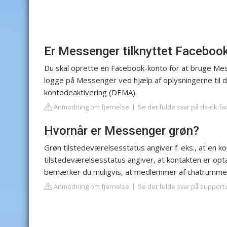
Er Messenger tilknyttet Faceboo
Du skal oprette en Facebook-konto for at bruge Me
logge på Messenger ved hjælp af oplysningerne til
kontodeaktivering (DEMA).
Anmodning om fjernelse
Se det fulde svar på da-dk.f
Hvornår er Messenger grøn?
Grøn tilstedeværelsesstatus angiver f. eks., at en k
tilstedeværelsesstatus angiver, at kontakten er opta
bemærker du muligvis, at medlemmer af chatrummet 
Anmodning om fjernelse
Se det fulde svar på support