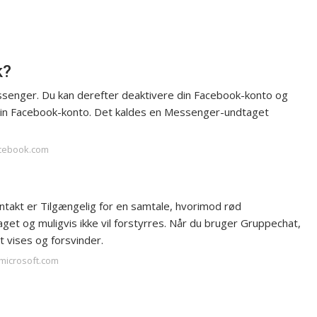
k?
ssenger. Du kan derefter deaktivere din Facebook-konto og
 din Facebook-konto. Det kaldes en Messenger-undtaget
acebook.com
ontakt er Tilgængelig for en samtale, hvorimod rød
get og muligvis ikke vil forstyrres. Når du bruger Gruppechat,
vises og forsvinder.
.microsoft.com