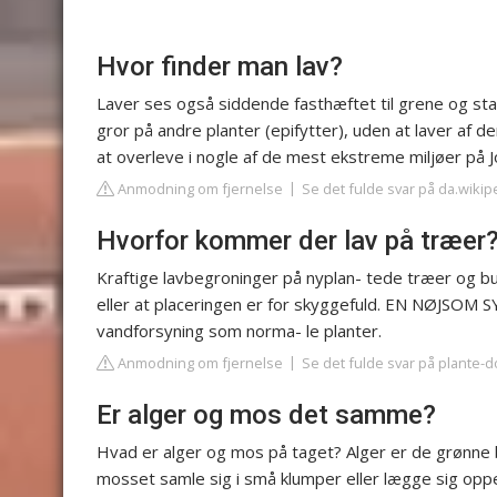
Hvor finder man lav?
Laver ses også siddende fasthæftet til grene og s
gror på andre planter (epifytter), uden at laver af den
at overleve i nogle af de mest ekstreme miljøer på J
Anmodning om fjernelse
Se det fulde svar på da.wikip
Hvorfor kommer der lav på træer
Kraftige lavbegroninger på nyplan- tede træer og bus
eller at placeringen er for skyggefuld. EN NØJSOM 
vandforsyning som norma- le planter.
Anmodning om fjernelse
Se det fulde svar på plante-d
Er alger og mos det samme?
Hvad er alger og mos på taget? Alger er de grønne 
mosset samle sig i små klumper eller lægge sig opp