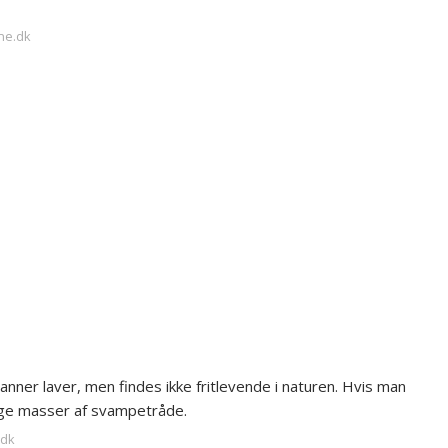
ne.dk
ner laver, men findes ikke fritlevende i naturen. Hvis man
lige masser af svampetråde.
.dk