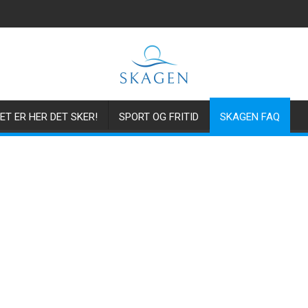
ET ER HER DET SKER!
SPORT OG FRITID
SKAGEN FAQ