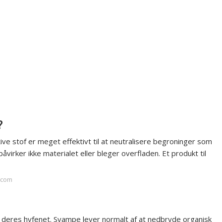
?
e stof er meget effektivt til at neutralisere begroninger som
åvirker ikke materialet eller bleger overfladen. Et produkt til
t.com
i deres hyfenet. Svampe lever normalt af at nedbryde organisk