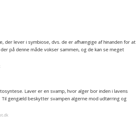
e, der lever i symbiose, dvs. de er afhængige af hinanden for at
r, der på denne måde vokser sammen, og de kan se meget
k
tosyntese. Laver er en svamp, hvor alger bor inden i lavens
e. Til gengæld beskytter svampen algerne mod udtørring og
et.dk