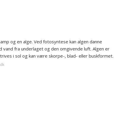
svamp og en alge. Ved fotosyntese kan algen danne
and fra underlaget og den omgivende luft. Algen er
rives i sol og kan være skorpe-, blad- eller buskformet.
.dk