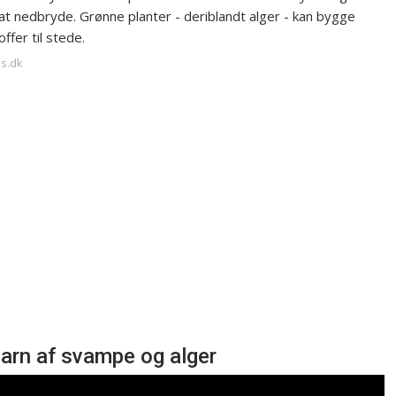
at nedbryde. Grønne planter - deriblandt alger - kan bygge
ffer til stede.
us.dk
arn af svampe og alger