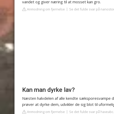
vandet og giver næring til at mosset kan gro.
Anmodning om fjernelse
Se det fulde svar på nanosto
Kan man dyrke lav?
Næsten halvdelen af alle kendte sæksporesvampe dan
prøver at dyrke dem, udvikler de sig blot til uforme
Anmodning om fjernelse
Se det fulde svar på haveabc