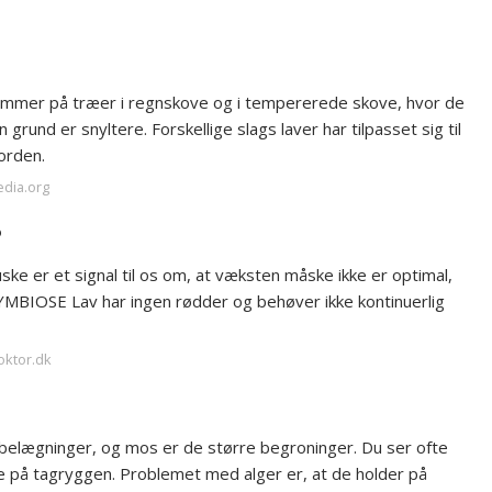
tammer på træer i regnskove og i tempererede skove, hvor de
 grund er snyltere. Forskellige slags laver har tilpasset sig til
orden.
edia.org
?
ke er et signal til os om, at væksten måske ikke er optimal,
SYMBIOSE Lav har ingen rødder og behøver ikke kontinuerlig
oktor.dk
belægninger, og mos er de større begroninger. Du ser ofte
e på tagryggen. Problemet med alger er, at de holder på