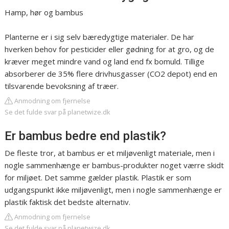
Hamp, hør og bambus
Planterne er i sig selv bæredygtige materialer. De har
hverken behov for pesticider eller gødning for at gro, og de
kræver meget mindre vand og land end fx bomuld. Tillige
absorberer de 35% flere drivhusgasser (CO2 depot) end en
tilsvarende bevoksning af træer.
Anmodning om fjernelse
Se det fulde svar på planetwize.dk
Er bambus bedre end plastik?
De fleste tror, at bambus er et miljøvenligt materiale, men i
nogle sammenhænge er bambus-produkter noget værre skidt
for miljøet. Det samme gælder plastik. Plastik er som
udgangspunkt ikke miljøvenligt, men i nogle sammenhænge er
plastik faktisk det bedste alternativ.
Anmodning om fjernelse
Se det fulde svar på planetwize.dk