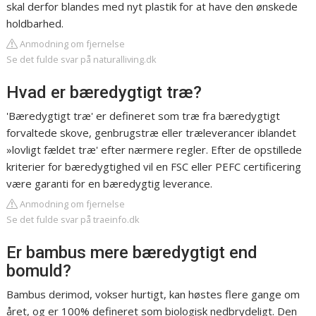
skal derfor blandes med nyt plastik for at have den ønskede
holdbarhed.
Anmodning om fjernelse
Se det fulde svar på naturalliving.dk
Hvad er bæredygtigt træ?
'Bæredygtigt træ' er defineret som træ fra bæredygtigt
forvaltede skove, genbrugstræ eller træleverancer iblandet
»lovligt fældet træ' efter nærmere regler. Efter de opstillede
kriterier for bæredygtighed vil en FSC eller PEFC certificering
være garanti for en bæredygtig leverance.
Anmodning om fjernelse
Se det fulde svar på traeinfo.dk
Er bambus mere bæredygtigt end
bomuld?
Bambus derimod, vokser hurtigt, kan høstes flere gange om
året, og er 100% defineret som biologisk nedbrydeligt. Den