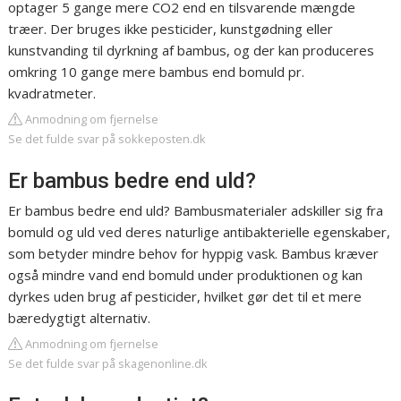
optager 5 gange mere CO2 end en tilsvarende mængde
træer. Der bruges ikke pesticider, kunstgødning eller
kunstvanding til dyrkning af bambus, og der kan produceres
omkring 10 gange mere bambus end bomuld pr.
kvadratmeter.
Anmodning om fjernelse
Se det fulde svar på sokkeposten.dk
Er bambus bedre end uld?
Er bambus bedre end uld? Bambusmaterialer adskiller sig fra
bomuld og uld ved deres naturlige antibakterielle egenskaber,
som betyder mindre behov for hyppig vask. Bambus kræver
også mindre vand end bomuld under produktionen og kan
dyrkes uden brug af pesticider, hvilket gør det til et mere
bæredygtigt alternativ.
Anmodning om fjernelse
Se det fulde svar på skagenonline.dk