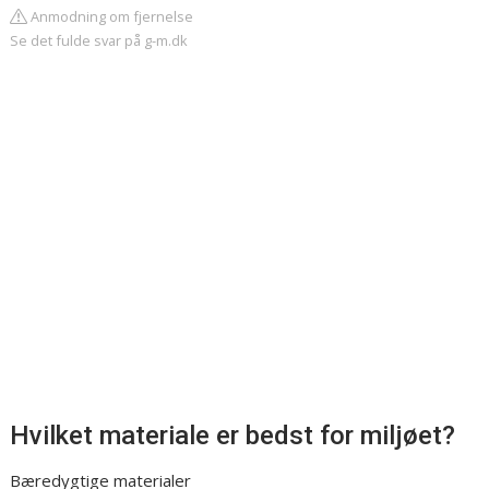
Anmodning om fjernelse
Se det fulde svar på g-m.dk
Hvilket materiale er bedst for miljøet?
Bæredygtige materialer