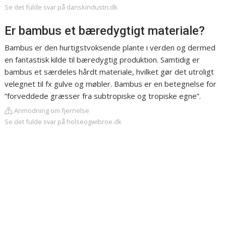
Se det fulde svar på danskindustri.dk
Er bambus et bæredygtigt materiale?
Bambus er den hurtigstvoksende plante i verden og dermed
en fantastisk kilde til bæredygtig produktion. Samtidig er
bambus et særdeles hårdt materiale, hvilket gør det utroligt
velegnet til fx gulve og møbler. Bambus er en betegnelse for
”forveddede græsser fra subtropiske og tropiske egne”.
Anmodning om fjernelse
Se det fulde svar på holseogwibroe.dk