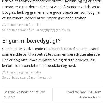
indhold af selvimprægnerende stoffer. Robinie og eg er hårde
træsorter og er dermed ekstra vandafvisende og slidstærke.
Douglas, lærk og gran er andre gode træsorter, som dog har
et lidt mindre indhold af selvimprægnerende stoffer.
Anmodning om fjernelse
Se det fulde svar på xn--bredygtigtbyggeri-rrb.dk
Er gummi bæredygtigt?
Gummi er en vedvarende ressource høstet fra gummitræet,
som umiddelbart kan betragtes som en bæredygtig afgrøde.
Der er dog ofte lokale miljøforhold og dårlige arbejds- og
lønforhold forbundet med produktion og høst.
Anmodning om fjernelse
Se det fulde svar på grontkontor.dk
Indlægsnavigation
Hvad kostede det at lave
Hvad får man i SU som
GTA 5?
studerende?