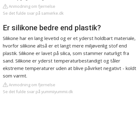
Anmodning om fjernelse
Se det fulde svar på samvirke.dk
Er silikone bedre end plastik?
Silikone har en lang levetid og er et yderst holdbart materiale,
hvorfor silikone altså er et langt mere miljøvenlig stof end
plastik. Silikone er lavet på silica, som stammer naturligt fra
sand. Silikone er yderst temperaturbestandigt og tåler
ekstreme temperaturer uden at blive påvirket negativt - koldt
som varmt.
Anmodning om fjernelse
Se det fulde svar på yummiiyummii.dk