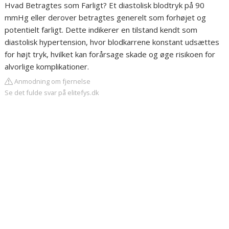
Hvad Betragtes som Farligt? Et diastolisk blodtryk på 90
mmHg eller derover betragtes generelt som forhøjet og
potentielt farligt. Dette indikerer en tilstand kendt som
diastolisk hypertension, hvor blodkarrene konstant udsættes
for højt tryk, hvilket kan forårsage skade og øge risikoen for
alvorlige komplikationer.
Anmodning om fjernelse
Se det fulde svar på elitefys.dk