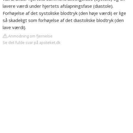
lavere værdi under hjertets afslapningsfase (diastole).
Forhøjelse af det systoliske blodtryk (den høje værdi) er lige
så skadeligt som forhøjelse af det diastoliske blodtryk (den
lave værdi).
Anmodning om fjernelse
Se det fulde svar på apoteket.dk