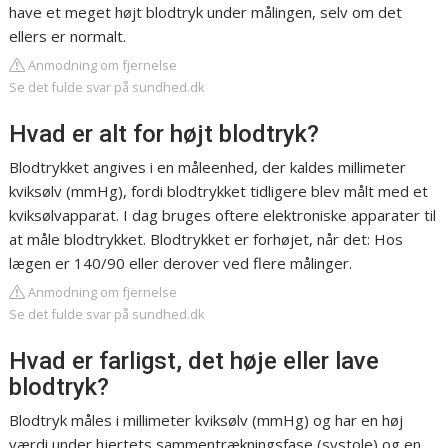
have et meget højt blodtryk under målingen, selv om det
ellers er normalt.
Anmodning om fjernelse
Se det fulde svar på sundhed.dk
Hvad er alt for højt blodtryk?
Blodtrykket angives i en måleenhed, der kaldes millimeter
kviksølv (mmHg), fordi blodtrykket tidligere blev målt med et
kviksølvapparat. I dag bruges oftere elektroniske apparater til
at måle blodtrykket. Blodtrykket er forhøjet, når det: Hos
lægen er 140/90 eller derover ved flere målinger.
Anmodning om fjernelse
Se det fulde svar på sundhed.dk
Hvad er farligst, det høje eller lave
blodtryk?
Blodtryk måles i millimeter kviksølv (mmHg) og har en høj
værdi under hjertets sammentrækningsfase (systole) og en