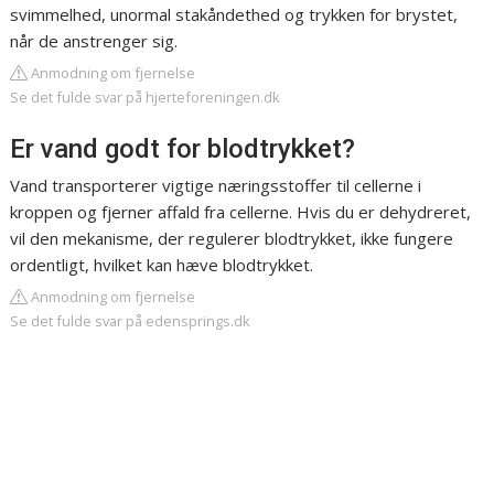
svimmelhed, unormal stakåndethed og trykken for brystet,
når de anstrenger sig.
Anmodning om fjernelse
Se det fulde svar på hjerteforeningen.dk
Er vand godt for blodtrykket?
Vand transporterer vigtige næringsstoffer til cellerne i
kroppen og fjerner affald fra cellerne. Hvis du er dehydreret,
vil den mekanisme, der regulerer blodtrykket, ikke fungere
ordentligt, hvilket kan hæve blodtrykket.
Anmodning om fjernelse
Se det fulde svar på edensprings.dk