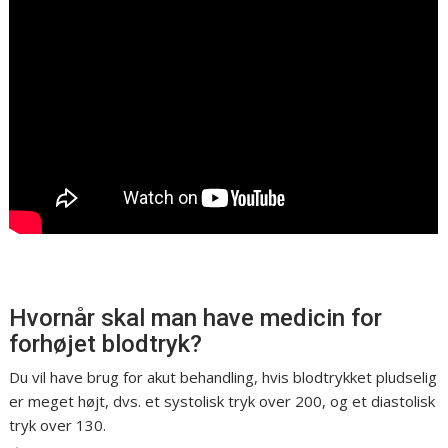
Hvornår skal man have medicin for
forhøjet blodtryk?
Du vil have brug for akut behandling, hvis blodtrykket pludselig
er meget højt, dvs. et systolisk tryk over 200, og et diastolisk
tryk over 130.