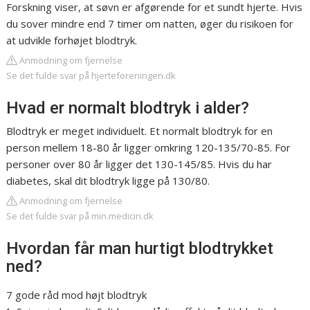
Forskning viser, at søvn er afgørende for et sundt hjerte. Hvis
du sover mindre end 7 timer om natten, øger du risikoen for
at udvikle forhøjet blodtryk.
Anmodning om fjernelse
Se det fulde svar på hjerteforeningen.dk
Hvad er normalt blodtryk i alder?
Blodtryk er meget individuelt. Et normalt blodtryk for en
person mellem 18-80 år ligger omkring 120-135/70-85. For
personer over 80 år ligger det 130-145/85. Hvis du har
diabetes, skal dit blodtryk ligge på 130/80.
Anmodning om fjernelse
Se det fulde svar på min.medicin.dk
Hvordan får man hurtigt blodtrykket
ned?
7 gode råd mod højt blodtryk