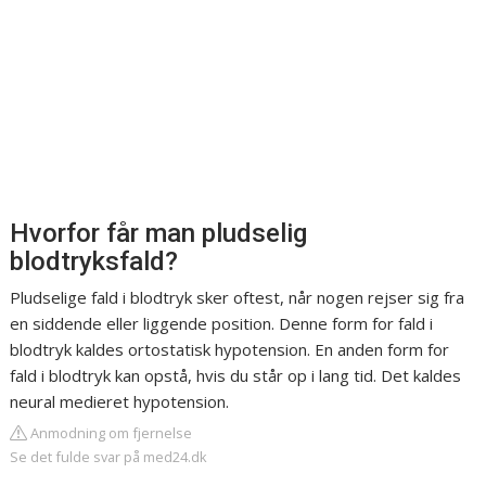
Hvorfor får man pludselig
blodtryksfald?
Pludselige fald i blodtryk sker oftest, når nogen rejser sig fra
en siddende eller liggende position. Denne form for fald i
blodtryk kaldes ortostatisk hypotension. En anden form for
fald i blodtryk kan opstå, hvis du står op i lang tid. Det kaldes
neural medieret hypotension.
Anmodning om fjernelse
Se det fulde svar på med24.dk