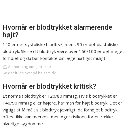
Hvornår er blodtrykket alarmerende
højt?
140 er det systoliske blodtryk, mens 90 er det diastoliske
blodtryk. Skulle dit blodtryk være over 160/100 er det meget
forhøjet og du bør kontakte din læge hurtigst muligt.
Anmodning om fjernelse
Se det fulde svar på helsam.dk
Hvornår er blodtrykket kritisk?
Et normalt blodtryk er 120/80 mmHg. Hvis blodtrykket er
140/90 mmHg eller højere, har man for højt blodtryk. Det er
vigtigt at få målt sit blodtryk jævnligt, da forhøjet blodtryk
oftest ikke kan mærkes, men øger risikoen for en række
alvorlige sygdomme.