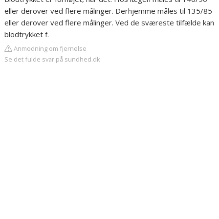
eller derover ved flere målinger. Derhjemme måles til 135/85
eller derover ved flere målinger. Ved de sværeste tilfælde kan
blodtrykket f.
Anmodning om fjernelse
Se det fulde svar på sundhed.dk