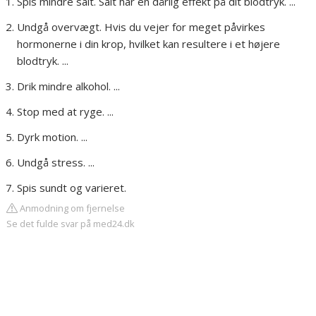
Spis mindre salt. Salt har en dårlig effekt på dit blodtryk. ...
Undgå overvægt. Hvis du vejer for meget påvirkes
hormonerne i din krop, hvilket kan resultere i et højere
blodtryk. ...
Drik mindre alkohol. ...
Stop med at ryge. ...
Dyrk motion. ...
Undgå stress. ...
Spis sundt og varieret.
Anmodning om fjernelse
Se det fulde svar på med24.dk