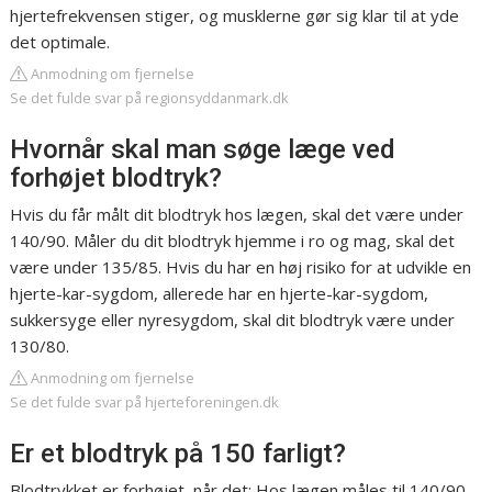
hjertefrekvensen stiger, og musklerne gør sig klar til at yde
det optimale.
Anmodning om fjernelse
Se det fulde svar på regionsyddanmark.dk
Hvornår skal man søge læge ved
forhøjet blodtryk?
Hvis du får målt dit blodtryk hos lægen, skal det være under
140/90. Måler du dit blodtryk hjemme i ro og mag, skal det
være under 135/85. Hvis du har en høj risiko for at udvikle en
hjerte-kar-sygdom, allerede har en hjerte-kar-sygdom,
sukkersyge eller nyresygdom, skal dit blodtryk være under
130/80.
Anmodning om fjernelse
Se det fulde svar på hjerteforeningen.dk
Er et blodtryk på 150 farligt?
Blodtrykket er forhøjet, når det: Hos lægen måles til 140/90