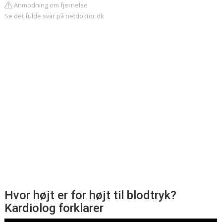
Anmodning om fjernelse
Se det fulde svar på netdoktor.dk
Hvor højt er for højt til blodtryk?
Kardiolog forklarer