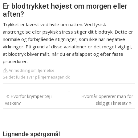
Er blodtrykket højest om morgen eller
aften?
Trykket er lavest ved hvile om natten. Ved fysisk
anstrengelse eller psykisk stress stiger dit blodtryk. Dette er
normale og forbigående stigninger, som ikke har negative
virkninger. På grund af disse variationer er det meget vigtigt,
at blodtryk bliver målt, når du er afslappet og efter faste
procedurer.
Anmodning om fjernelse
Se det fulde svar på hjernesagen.dk
Indlægsnavigation
Hvorfor krymper tøj i
Hvornår opererer man for
vasken?
slidgigt i knæet?
Lignende spørgsmål