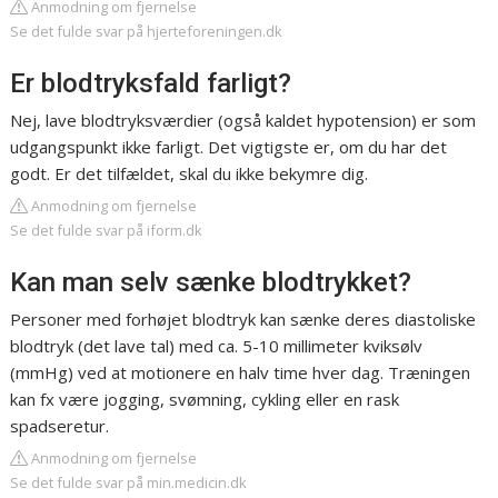
Anmodning om fjernelse
Se det fulde svar på hjerteforeningen.dk
Er blodtryksfald farligt?
Nej, lave blodtryksværdier (også kaldet hypotension) er som
udgangspunkt ikke farligt. Det vigtigste er, om du har det
godt. Er det tilfældet, skal du ikke bekymre dig.
Anmodning om fjernelse
Se det fulde svar på iform.dk
Kan man selv sænke blodtrykket?
Personer med forhøjet blodtryk kan sænke deres diastoliske
blodtryk (det lave tal) med ca. 5-10 millimeter kviksølv
(mmHg) ved at motionere en halv time hver dag. Træningen
kan fx være jogging, svømning, cykling eller en rask
spadseretur.
Anmodning om fjernelse
Se det fulde svar på min.medicin.dk