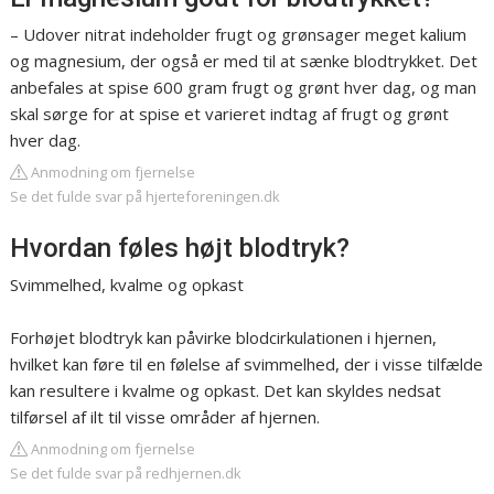
– Udover nitrat indeholder frugt og grønsager meget kalium
og magnesium, der også er med til at sænke blodtrykket. Det
anbefales at spise 600 gram frugt og grønt hver dag, og man
skal sørge for at spise et varieret indtag af frugt og grønt
hver dag.
Anmodning om fjernelse
Se det fulde svar på hjerteforeningen.dk
Hvordan føles højt blodtryk?
Svimmelhed, kvalme og opkast
Forhøjet blodtryk kan påvirke blodcirkulationen i hjernen,
hvilket kan føre til en følelse af svimmelhed, der i visse tilfælde
kan resultere i kvalme og opkast. Det kan skyldes nedsat
tilførsel af ilt til visse områder af hjernen.
Anmodning om fjernelse
Se det fulde svar på redhjernen.dk