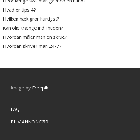
Hvor længe skal man gå med en hund?
Hvad er tips 4?
Hvilken hæk gror hurtigst?
Kan olie trænge ind i huden?
Hvordan måler man en skrue?
Hvordan skriver man 24/7?
Image by
Freepik
FAQ
BLIV ANNONCØR