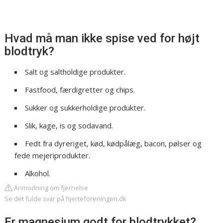
Hvad må man ikke spise ved for højt
blodtryk?
Salt og saltholdige produkter.
Fastfood, færdigretter og chips.
Sukker og sukkerholdige produkter.
Slik, kage, is og sodavand.
Fedt fra dyreriget, kød, kødpålæg, bacon, pølser og
fede mejeriprodukter.
Alkohol.
Anmodning om fjernelse
Se det fulde svar på hjerteforeningen.dk
Er magnesium godt for blodtrykket?