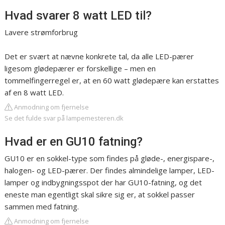
Hvad svarer 8 watt LED til?
Lavere strømforbrug
Det er svært at nævne konkrete tal, da alle LED-pærer
ligesom glødepærer er forskellige – men en
tommelfingerregel er, at en 60 watt glødepære kan erstattes
af en 8 watt LED.
Anmodning om fjernelse
Se det fulde svar på lampemesteren.dk
Hvad er en GU10 fatning?
GU10 er en sokkel-type som findes på gløde-, energispare-,
halogen- og LED-pærer. Der findes almindelige lamper, LED-
lamper og indbygningsspot der har GU10-fatning, og det
eneste man egentligt skal sikre sig er, at sokkel passer
sammen med fatning.
Anmodning om fjernelse