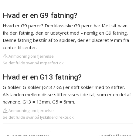
Hvad er en G9 fatning?
Hvad er G9 pærer? Den klassiske G9 pære har fået sit navn
fra den fatning, den er udstyret med – nemlig en G9 fatning.
Denne fatning består af to spidser, der er placeret 9 mm fra
center til center.
Anmodning om fjernelse
Se det fulde svar på mrperfect.dk
Hvad er en G13 fatning?
G-Sokler: G-sokler (G13 / G5) er stift sokler med to stifter.
Afstanden mellem disse stifter vises i de tal, som er en del af
navnene. G13 = 13mm, G5 = 5mm.
Anmodning om fjernelse
Se det fulde svar på lyskilderdirekte.dk
Indlægsnavigation