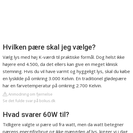
Hvilken pære skal jeg vælge?
Vælg lys med høj K-værdi til praktiske formål. Dog helst ikke
højere end 4.500, da det ellers kan give en meget klinisk
stemning. Hvis du vil have varmt og hyggeligt lys, skal du købe
en lyskilde på omkring 3.000 Kelvin. En traditionel glødepære
har en farvetemperatur på omkring 2.700 Kelvin.
Anmodning om fjernelse
Se det fulde svar på bolius.dk
Hvad svarer 60W til?
Tidligere valgte vi pære ud fra watt, men da watt betegner
pærens energiforbrug og ikke mængden af lys, kigger vi i dag