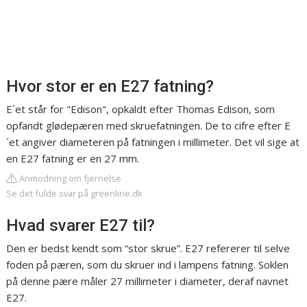
Hvor stor er en E27 fatning?
E´et står for "Edison", opkaldt efter Thomas Edison, som
opfandt glødepæren med skruefatningen. De to cifre efter E
´et angiver diameteren på fatningen i millimeter. Det vil sige at
en E27 fatning er en 27 mm.
Anmodning om fjernelse
Se det fulde svar på greenline.dk
Hvad svarer E27 til?
Den er bedst kendt som “stor skrue”. E27 refererer til selve
foden på pæren, som du skruer ind i lampens fatning. Soklen
på denne pære måler 27 millimeter i diameter, deraf navnet
E27.