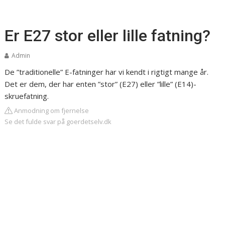
Er E27 stor eller lille fatning?
Admin
De ”traditionelle” E-fatninger har vi kendt i rigtigt mange år.
Det er dem, der har enten ”stor” (E27) eller ”lille” (E14)-
skruefatning.
Anmodning om fjernelse
Se det fulde svar på goerdetselv.dk