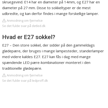
skruegevind. E14 har en diameter på 14mm, og E27 har en
diameter på 27 mm. Disse to sokkeltyper er de mest
udbredte, og kan derfor findes i mange forskellige lamper.
Anmodning om fjernelse
Se det fulde svar på detled.dk
Hvad er E27 sokkel?
E27 – Den store sokkel, der sidder på den gammeldags
glødepære, der bruges i mange lampesteder, standerlamper
med videre kaldes E27. E27 kan fås i dag med mange
spændende LED pære-kombinationer monteret i den
traditionelle glødepære.
Anmodning om fjernelse
Se det fulde svar på ledproff.dk