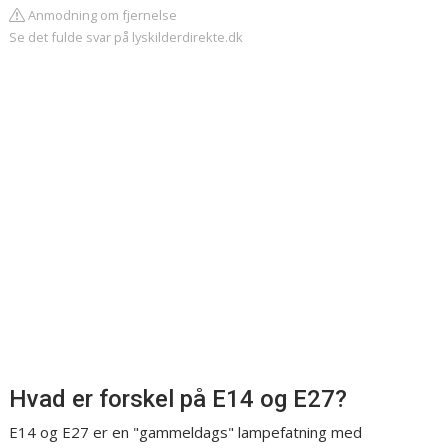
Anmodning om fjernelse
Se det fulde svar på lyskilderdirekte.dk
Hvad er forskel på E14 og E27?
E14 og E27 er en "gammeldags" lampefatning med