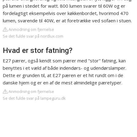
på lumen i stedet for watt. 800 lumen svarer til 60W og er
fordelagtigt eksempelvis over køkkenbordet, hvorimod 470
lumen, svarende til 40W, er at foretrække ved sofaen i stuen.
Anmodning om fjernelse
Se det fulde svar på nordlux.com
Hvad er stor fatning?
E27 pærer, også kendt som pærer med "stor" fatning, kan
benyttes i et væld af både indendørs- og udendørslamper.
Dette er grunden til, at E27 pæren er et hit rundt om i de
danske hjem og er en af de mest almindelige pæretyper.
Anmodning om fjernelse
Se det fulde svar på lampeguru.dk