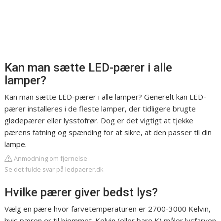
Kan man sætte LED-pærer i alle
lamper?
Kan man sætte LED-pærer i alle lamper? Generelt kan LED-
pærer installeres i de fleste lamper, der tidligere brugte
glødepærer eller lysstofrør. Dog er det vigtigt at tjekke
pærens fatning og spænding for at sikre, at den passer til din
lampe.
Anmodning om fjernelse
Se det fulde svar på ledpaerer.dk
Hvilke pærer giver bedst lys?
Vælg en pære hvor farvetemperaturen er 2700-3000 Kelvin,
hvis pæren er til hjemmet. Kelvin (eller bare K) måler lysfarven