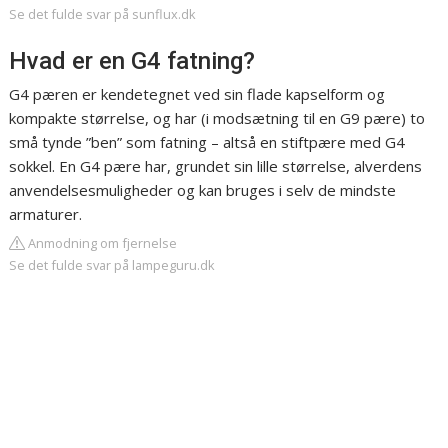
Se det fulde svar på sunflux.dk
Hvad er en G4 fatning?
G4 pæren er kendetegnet ved sin flade kapselform og
kompakte størrelse, og har (i modsætning til en G9 pære) to
små tynde ”ben” som fatning – altså en stiftpære med G4
sokkel. En G4 pære har, grundet sin lille størrelse, alverdens
anvendelsesmuligheder og kan bruges i selv de mindste
armaturer.
Anmodning om fjernelse
Se det fulde svar på lampeguru.dk