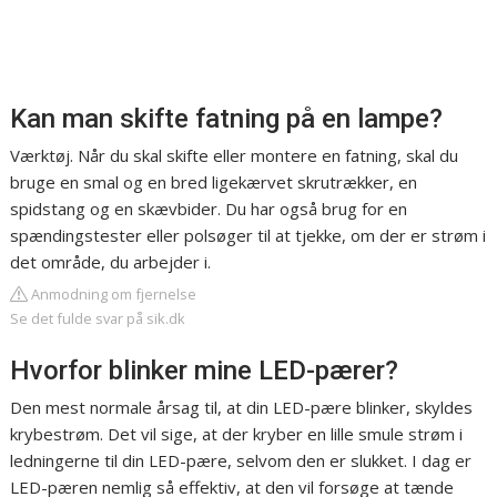
Kan man skifte fatning på en lampe?
Værktøj. Når du skal skifte eller montere en fatning, skal du
bruge en smal og en bred ligekærvet skrutrækker, en
spidstang og en skævbider. Du har også brug for en
spændingstester eller polsøger til at tjekke, om der er strøm i
det område, du arbejder i.
Anmodning om fjernelse
Se det fulde svar på sik.dk
Hvorfor blinker mine LED-pærer?
Den mest normale årsag til, at din LED-pære blinker, skyldes
krybestrøm. Det vil sige, at der kryber en lille smule strøm i
ledningerne til din LED-pære, selvom den er slukket. I dag er
LED-pæren nemlig så effektiv, at den vil forsøge at tænde