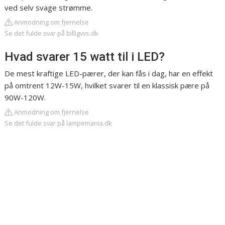
ved selv svage strømme.
Anmodning om fjernelse
Se det fulde svar på billigvvs.dk
Hvad svarer 15 watt til i LED?
De mest kraftige LED-pærer, der kan fås i dag, har en effekt
på omtrent 12W-15W, hvilket svarer til en klassisk pære på
90W-120W.
Anmodning om fjernelse
Se det fulde svar på lampemania.dk