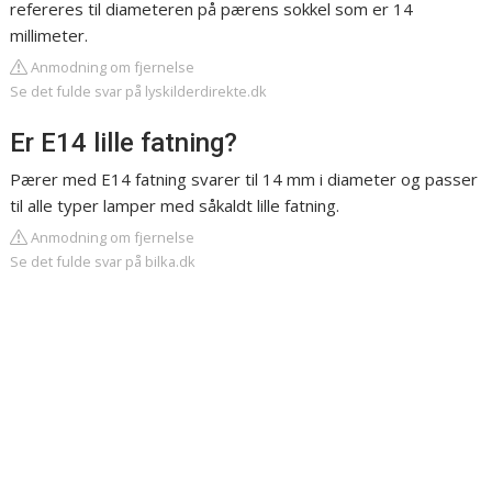
refereres til diameteren på pærens sokkel som er 14
millimeter.
Anmodning om fjernelse
Se det fulde svar på lyskilderdirekte.dk
Er E14 lille fatning?
Pærer med E14 fatning svarer til 14 mm i diameter og passer
til alle typer lamper med såkaldt lille fatning.
Anmodning om fjernelse
Se det fulde svar på bilka.dk