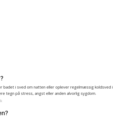
å?
r badet i sved om natten eller oplever regelmæssig koldsved i
ære tegn på stress, angst eller anden alvorlig sygdom.
dk
en?