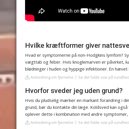
Hvilke kræftformer giver nattesv
Hvad er symptomerne på non-Hodgkins lymfom? Sygd
vægttab og feber. Hvis knoglemarven er påvirket, 
blødninger i huden og hyppige infektioner. En hæv
Anmodning om fjernelse
Se det fulde svar på sundhe
Hvorfor sveder jeg uden grund?
Hvis du pludselig mærker en markant forandring i d
grund, bør du kontakte din læge. Koldsved kan også
oplever dette i kombination med andre symptomer, 
Anmodning om fjernelse
Se det fulde svar på sundhe