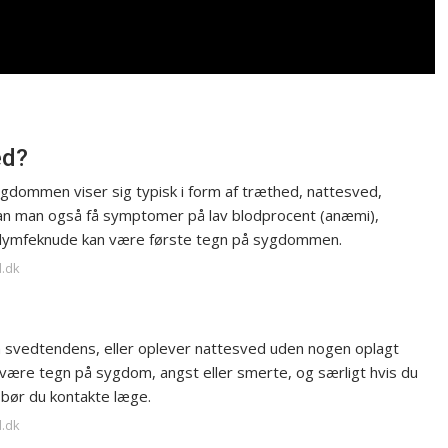
ed?
ommen viser sig typisk i form af træthed, nattesved,
kan man også få symptomer på lav blodprocent (anæmi),
et lymfeknude kan være første tegn på sygdommen.
d.dk
in svedtendens, eller oplever nattesved uden nogen oplagt
 være tegn på sygdom, angst eller smerte, og særligt hvis du
bør du kontakte læge.
d.dk