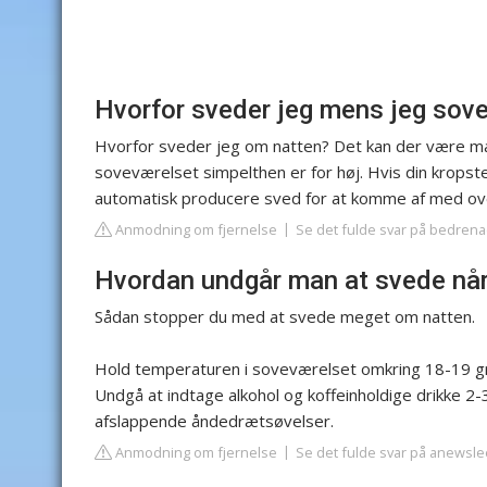
Hvorfor sveder jeg mens jeg sove
Hvorfor sveder jeg om natten? Det kan der være mang
soveværelset simpelthen er for høj. Hvis din kropst
automatisk producere sved for at komme af med o
Anmodning om fjernelse
Se det fulde svar på bedrena
Hvordan undgår man at svede nå
Sådan stopper du med at svede meget om natten.
Hold temperaturen i soveværelset omkring 18-19 gr
Undgå at indtage alkohol og koffeinholdige drikke 2-3
afslappende åndedrætsøvelser.
Anmodning om fjernelse
Se det fulde svar på anewsl