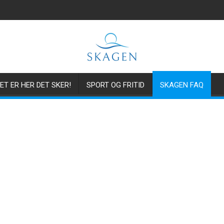
ET ER HER DET SKER!
SPORT OG FRITID
SKAGEN FAQ