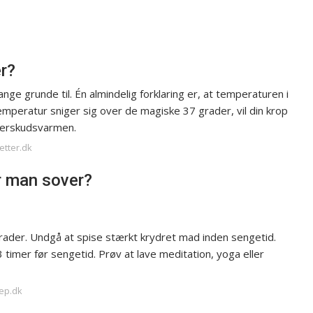
r?
e grunde til. Én almindelig forklaring er, at temperaturen i
emperatur sniger sig over de magiske 37 grader, vil din krop
verskudsvarmen.
etter.dk
r man sover?
ader. Undgå at spise stærkt krydret mad inden sengetid.
 timer før sengetid. Prøv at lave meditation, yoga eller
eep.dk