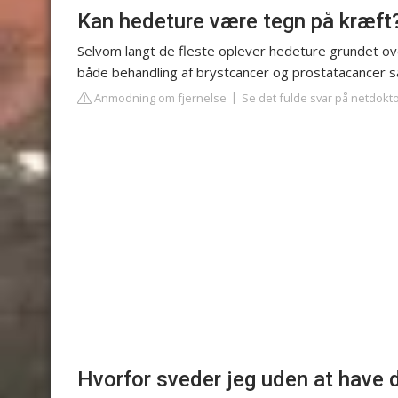
Kan hedeture være tegn på kræft
Selvom langt de fleste oplever hedeture grundet ov
både behandling af brystcancer og prostatacancer s
Anmodning om fjernelse
Se det fulde svar på netdokt
Hvorfor sveder jeg uden at have 