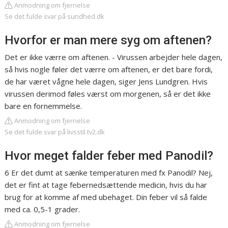
Anmodning om fjernelse
Se det fulde svar på sundhed.dk
Hvorfor er man mere syg om aftenen?
Det er ikke værre om aftenen. - Virussen arbejder hele dagen,
så hvis nogle føler det værre om aftenen, er det bare fordi,
de har været vågne hele dagen, siger Jens Lundgren. Hvis
virussen derimod føles værst om morgenen, så er det ikke
bare en fornemmelse.
Anmodning om fjernelse
Se det fulde svar på livsstil.tv2.dk
Hvor meget falder feber med Panodil?
6 Er det dumt at sænke temperaturen med fx Panodil? Nej,
det er fint at tage febernedsættende medicin, hvis du har
brug for at komme af med ubehaget. Din feber vil så falde
med ca. 0,5-1 grader.
Anmodning om fjernelse