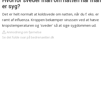
Hvorfor sveder man om natten når man
er syg?
Det er helt normalt at koldsvede om natten, når du f. eks. er
ramt af influenza. Kroppen bekæmper virussen ved at hæve
kropstemperaturen og 'sveder' så at sige sygdommen ud.
Anmodning om fjernelse
Se det fulde svar på bedrenaetter.dk