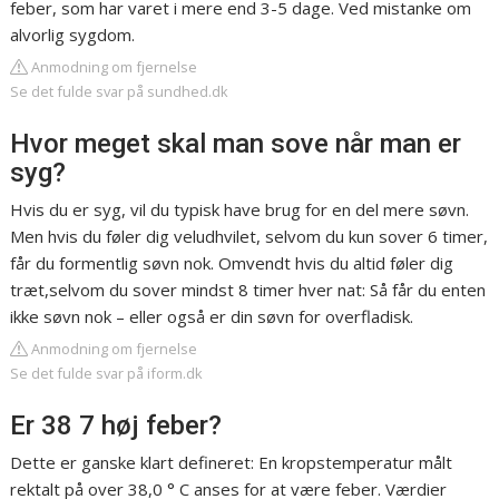
feber, som har varet i mere end 3-5 dage. Ved mistanke om
alvorlig sygdom.
Anmodning om fjernelse
Se det fulde svar på sundhed.dk
Hvor meget skal man sove når man er
syg?
Hvis du er syg, vil du typisk have brug for en del mere søvn.
Men hvis du føler dig veludhvilet, selvom du kun sover 6 timer,
får du formentlig søvn nok. Omvendt hvis du altid føler dig
træt,selvom du sover mindst 8 timer hver nat: Så får du enten
ikke søvn nok – eller også er din søvn for overfladisk.
Anmodning om fjernelse
Se det fulde svar på iform.dk
Er 38 7 høj feber?
Dette er ganske klart defineret: En kropstemperatur målt
rektalt på over 38,0 ° C anses for at være feber. Værdier