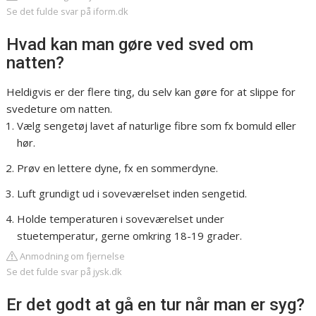
Se det fulde svar på iform.dk
Hvad kan man gøre ved sved om
natten?
Heldigvis er der flere ting, du selv kan gøre for at slippe for
svedeture om natten.
Vælg sengetøj lavet af naturlige fibre som fx bomuld eller
hør.
Prøv en lettere dyne, fx en sommerdyne.
Luft grundigt ud i soveværelset inden sengetid.
Holde temperaturen i soveværelset under
stuetemperatur, gerne omkring 18-19 grader.
Anmodning om fjernelse
Se det fulde svar på jysk.dk
Er det godt at gå en tur når man er syg?