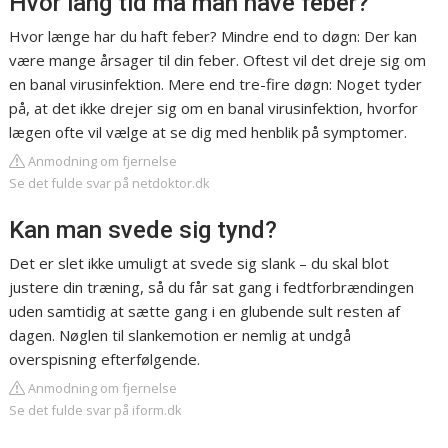
Hvor lang tid må man have feber?
Hvor længe har du haft feber? Mindre end to døgn: Der kan
være mange årsager til din feber. Oftest vil det dreje sig om
en banal virusinfektion. Mere end tre-fire døgn: Noget tyder
på, at det ikke drejer sig om en banal virusinfektion, hvorfor
lægen ofte vil vælge at se dig med henblik på symptomer.
Anmodning om fjernelse
Se det fulde svar på netdoktor.dk
Kan man svede sig tynd?
Det er slet ikke umuligt at svede sig slank – du skal blot
justere din træning, så du får sat gang i fedtforbrændingen
uden samtidig at sætte gang i en glubende sult resten af
dagen. Nøglen til slankemotion er nemlig at undgå
overspisning efterfølgende.
Anmodning om fjernelse
Se det fulde svar på iform.dk