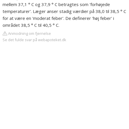
mellem 37,1 ° C og 37,9 ° C betragtes som 'forhøjede
temperaturer'. Læger anser stadig værdier på 38,0 til 38,5 ° C
for at være en 'moderat feber'. De definerer 'høj feber' i
området 38,5 ° C til 40,5 ° C.
Anmodning om fjernelse
Se det fulde svar på webapoteket.dk