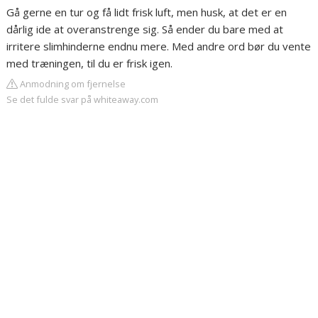
Gå gerne en tur og få lidt frisk luft, men husk, at det er en
dårlig ide at overanstrenge sig. Så ender du bare med at
irritere slimhinderne endnu mere. Med andre ord bør du vente
med træningen, til du er frisk igen.
Anmodning om fjernelse
Se det fulde svar på whiteaway.com