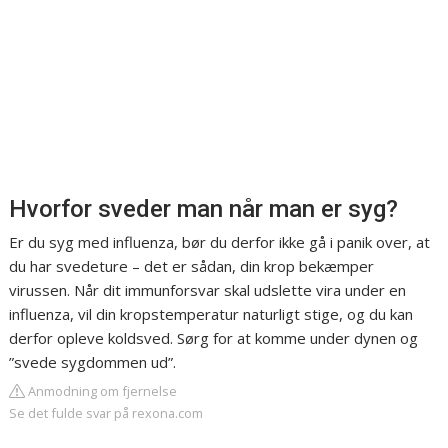
Hvorfor sveder man når man er syg?
Er du syg med influenza, bør du derfor ikke gå i panik over, at
du har svedeture – det er sådan, din krop bekæmper
virussen. Når dit immunforsvar skal udslette vira under en
influenza, vil din kropstemperatur naturligt stige, og du kan
derfor opleve koldsved. Sørg for at komme under dynen og
”svede sygdommen ud”.
Anmodning om fjernelse
Se det fulde svar på rexona.com