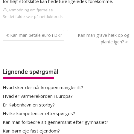
for højt stofskifte kan hedeture ligeledes forekomme.
Anmodning om fjernelse
Se det fulde svar på netdoktor.dk
Indlægsnavigation
Kan man betale euro i DK?
Kan man grave hæk op og
plante igen?
Lignende spørgsmål
Hvad sker der når kroppen mangler ilt?
Hvad er varmerekorden i Europa?
Er København en storby?
Hvilke kompetencer efterspørges?
Kan man forbedre sit gennemsnit efter gymnasiet?
Kan børn eje fast ejendom?