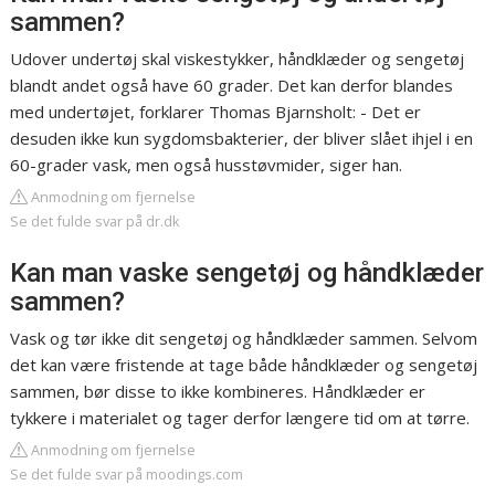
sammen?
Udover undertøj skal viskestykker, håndklæder og sengetøj
blandt andet også have 60 grader. Det kan derfor blandes
med undertøjet, forklarer Thomas Bjarnsholt: - Det er
desuden ikke kun sygdomsbakterier, der bliver slået ihjel i en
60-grader vask, men også husstøvmider, siger han.
Anmodning om fjernelse
Se det fulde svar på dr.dk
Kan man vaske sengetøj og håndklæder
sammen?
Vask og tør ikke dit sengetøj og håndklæder sammen. Selvom
det kan være fristende at tage både håndklæder og sengetøj
sammen, bør disse to ikke kombineres. Håndklæder er
tykkere i materialet og tager derfor længere tid om at tørre.
Anmodning om fjernelse
Se det fulde svar på moodings.com