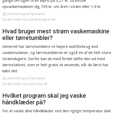
gange om ugen til en elpris på 3,21 kr. så koster
opvaskemaskinen dig 709 kr. om året i strøm eller 1,9 kr.
Anmodning om fjernelse
Se det fulde svar på elberegner.dk
Hvad bruger mest strøm vaskemaskine
eller tørretumbler?
Generelt har tørretumblere et højere wattforbrug end
vaskemaskiner, og tørretumbleren er også en af de helt store
strømslugere. Derfor kan du med fordel skifte den ud med
tørrestativet, som er helt gratis at anvende, når du først har
købt det.
Anmodning om fjernelse
Se det fulde svar på norlys.dk
Hvilket program skal jeg vaske
håndklæder på?
For at vaske dine håndklæder ved den rigtige temperatur skal