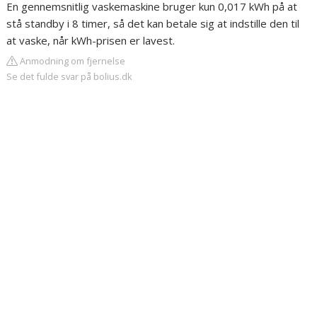
En gennemsnitlig vaskemaskine bruger kun 0,017 kWh på at
stå standby i 8 timer, så det kan betale sig at indstille den til
at vaske, når kWh-prisen er lavest.
Anmodning om fjernelse
Se det fulde svar på bolius.dk