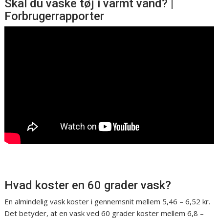
Skal du vaske tøj i varmt vand? |
Forbrugerrapporter
Hvad koster en 60 grader vask?
En almindelig vask koster i gennemsnit mellem 5,46 – 6,52 kr.
Det betyder, at en vask ved 60 grader koster mellem 6,8 –