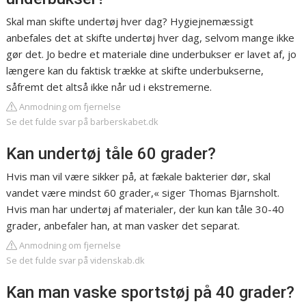
Skal man skifte undertøj hver dag? Hygiejnemæssigt
anbefales det at skifte undertøj hver dag, selvom mange ikke
gør det. Jo bedre et materiale dine underbukser er lavet af, jo
længere kan du faktisk trække at skifte underbukserne,
såfremt det altså ikke når ud i ekstremerne.
Anmodning om fjernelse
Se det fulde svar på barberskabet.dk
Kan undertøj tåle 60 grader?
Hvis man vil være sikker på, at fækale bakterier dør, skal
vandet være mindst 60 grader,« siger Thomas Bjarnsholt.
Hvis man har undertøj af materialer, der kun kan tåle 30-40
grader, anbefaler han, at man vasker det separat.
Anmodning om fjernelse
Se det fulde svar på videnskab.dk
Kan man vaske sportstøj på 40 grader?