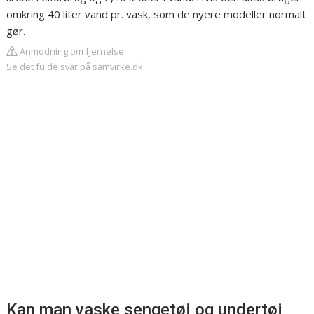
omkring 40 liter vand pr. vask, som de nyere modeller normalt
gør.
Anmodning om fjernelse
Se det fulde svar på samvirke.dk
Kan man vaske sengetøj og undertøj