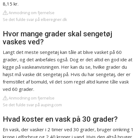
8,15 kr.
Anmodning om fjernelse
Se det fulde svar på elberegner.dk
Hvor mange grader skal sengetøj
vaskes ved?
Langt det meste sengetøj kan tåle at blive vasket på 60
grader, og det anbefales også. Dog er det altid en god ide at
kigge på vaskeanvisningen. Her kan du se, hvilke grader du
højst må vaske dit sengetøj på. Hvis du har sengetøj, der er
fremstillet af bomuld, vil det som regel altid kunne tåle vask
ved 60 grader.
Anmodning om fjernelse
Se det fulde svar på auping.com
Hvad koster en vask på 30 grader?
En vask, der vasker i 2 timer ved 30 grader, bruger omkring 1
krone i elforbrug og 2,40 kroner i vand. Hvis den altså bruger