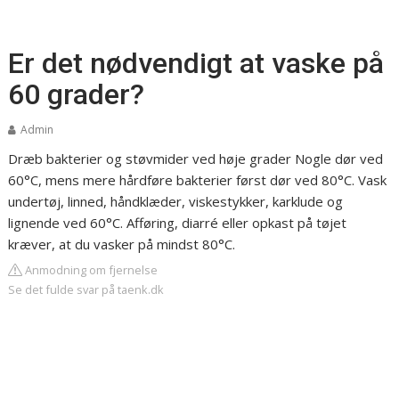
Er det nødvendigt at vaske på
60 grader?
Admin
Dræb bakterier og støvmider ved høje grader
Nogle dør ved
60°C, mens mere hårdføre bakterier først dør ved 80°C. Vask
undertøj, linned, håndklæder, viskestykker, karklude og
lignende ved 60°C. Afføring, diarré eller opkast på tøjet
kræver, at du vasker på mindst 80°C.
Anmodning om fjernelse
Se det fulde svar på taenk.dk