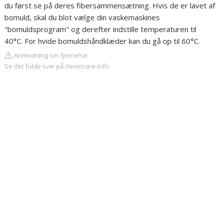
du først se på deres fibersammensætning. Hvis de er lavet af
bomuld, skal du blot vælge din vaskemaskines
"bomuldsprogram" og derefter indstille temperaturen til
40°C. For hvide bomuldshåndklæder kan du gå op til 60°C.
Anmodning om fjernelse
Se det fulde svar på clevercare.info