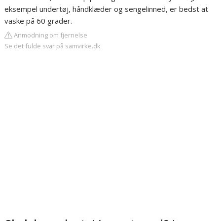
eksempel undertøj, håndklæder og sengelinned, er bedst at
vaske på 60 grader.
Anmodning om fjernelse
Se det fulde svar på samvirke.dk