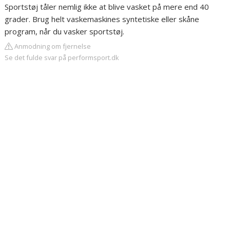
Sportstøj tåler nemlig ikke at blive vasket på mere end 40
grader. Brug helt vaskemaskines syntetiske eller skåne
program, når du vasker sportstøj.
Anmodning om fjernelse
Se det fulde svar på performsport.dk