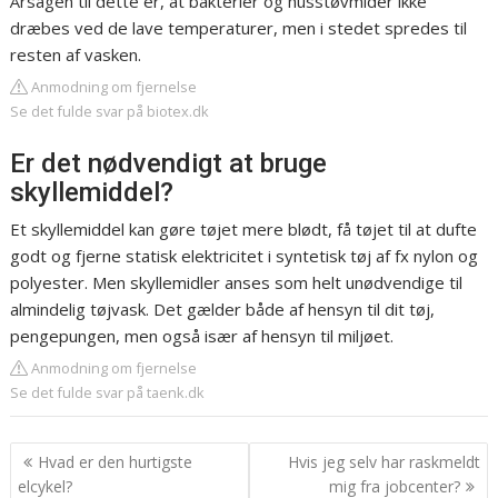
Årsagen til dette er, at bakterier og husstøvmider ikke
dræbes ved de lave temperaturer, men i stedet spredes til
resten af vasken.
Anmodning om fjernelse
Se det fulde svar på biotex.dk
Er det nødvendigt at bruge
skyllemiddel?
Et skyllemiddel kan gøre tøjet mere blødt, få tøjet til at dufte
godt og fjerne statisk elektricitet i syntetisk tøj af fx nylon og
polyester. Men skyllemidler anses som helt unødvendige til
almindelig tøjvask. Det gælder både af hensyn til dit tøj,
pengepungen, men også især af hensyn til miljøet.
Anmodning om fjernelse
Se det fulde svar på taenk.dk
Indlægsnavigation
Hvad er den hurtigste
Hvis jeg selv har raskmeldt
elcykel?
mig fra jobcenter?