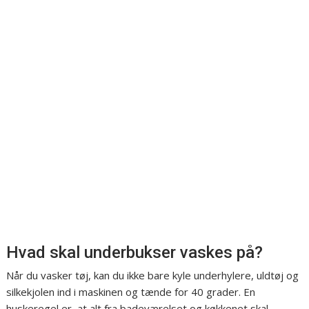
Hvad skal underbukser vaskes på?
Når du vasker tøj, kan du ikke bare kyle underhylere, uldtøj og
silkekjolen ind i maskinen og tænde for 40 grader. En
huskeregel er, at alt fra badeværelset og køkkenet skal