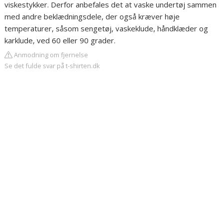
viskestykker. Derfor anbefales det at vaske undertøj sammen
med andre beklædningsdele, der også kræver høje
temperaturer, såsom sengetøj, vaskeklude, håndklæder og
karklude, ved 60 eller 90 grader.
Anmodning om fjernelse
Se det fulde svar på t-shirten.dk