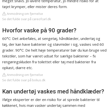
meget snavs. Jo lavere temperatur, jo mindre risiko for at
tøjet krymper, eller mister deres form.
Anmodning om fjernelse
Se det fulde svar på careofcarl.dk
Hvorfor vaske på 90 grader?
60°C: Det anbefales, at sengetøj, håndklæder, undertøj og
tøj, der kan have bakterier og støvmider i sig, vaskes ved 60
grader. 90°C: De helt høje temperaturer bør du kun bruge ved
tekstiler, som har været udsat for særlige bakterier – fx
rengøringskluden fra toilettet eller tøj med bakterier fra
opkast, diarre etc.
Anmodning om fjernelse
Se det fulde svar på bolius.dk
Kan undertøj vaskes med håndklæder?
Ifølge eksperter er der en risiko for at sprede bakterier til
køkkenet, hvis man vasker undertøj sammen med