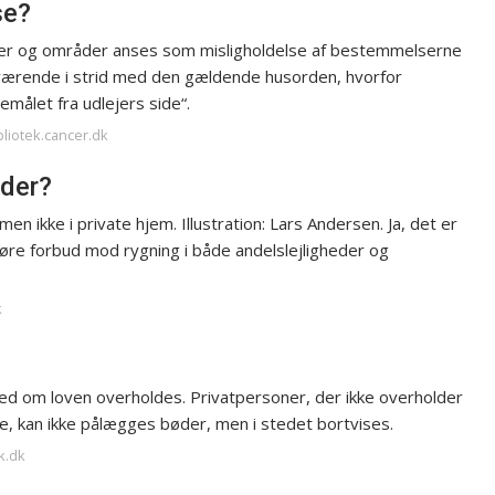
se?
aler og områder anses som misligholdelse af bestemmelserne
 værende i strid med den gældende husorden, hvorfor
emålet fra udlejers side“.
bliotek.cancer.dk
eder?
 men ikke i private hjem. Illustration: Lars Andersen. Ja, det er
føre forbud mod rygning i både andelslejligheder og
k
med om loven overholdes. Privatpersoner, der ikke overholder
ge, kan ikke pålægges bøder, men i stedet bortvises.
k.dk