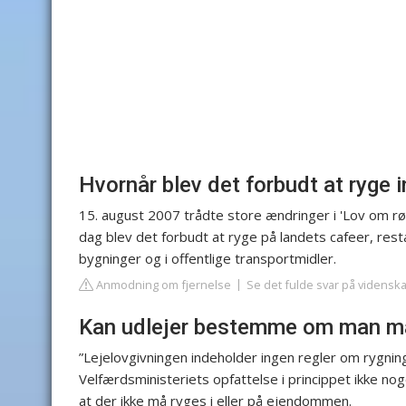
Hvornår blev det forbudt at ryge 
15. august 2007 trådte store ændringer i 'Lov om røgf
dag blev det forbudt at ryge på landets cafeer, res
bygninger og i offentlige transportmidler.
Anmodning om fjernelse
Se det fulde svar på vidensk
Kan udlejer bestemme om man m
”Lejelovgivningen indeholder ingen regler om rygning
Velfærdsministeriets opfattelse i princippet ikke noget
at der ikke må ryges i eller på ejendommen.