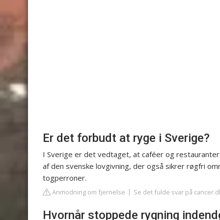
Er det forbudt at ryge i Sverige?
I Sverige er det vedtaget, at caféer og restauranter
af den svenske lovgivning, der også sikrer røgfri 
togperroner.
Anmodning om fjernelse
Se det fulde svar på cancer.d
Hvornår stoppede rygning indend