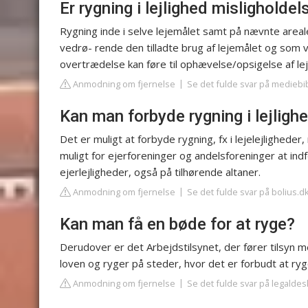
Er rygning i lejlighed misligholdel
Rygning inde i selve lejemålet samt på nævnte are
vedrø- rende den tilladte brug af lejemålet og som
overtrædelse kan føre til ophævelse/opsigelse af lej
Anmodning om fjernelse
Se det fulde svar på mediebi
Kan man forbyde rygning i lejligh
Det er muligt at forbyde rygning, fx i lejelejligheder,
muligt for ejerforeninger og andelsforeninger at ind
ejerlejligheder, også på tilhørende altaner.
Anmodning om fjernelse
Se det fulde svar på bolius.d
Kan man få en bøde for at ryge?
Derudover er det Arbejdstilsynet, der fører tilsyn 
loven og ryger på steder, hvor det er forbudt at ry
Anmodning om fjernelse
Se det fulde svar på legaldes