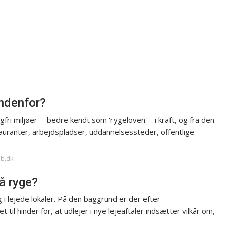
indenfor?
ri miljøer' – bedre kendt som 'rygeloven' – i kraft, og fra den
tauranter, arbejdspladser, uddannelsessteder, offentlige
ab.dk
å ryge?
 i lejede lokaler. På den baggrund er der efter
 til hinder for, at udlejer i nye lejeaftaler indsætter vilkår om,