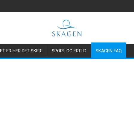
ET ER HER DET SKER!
SPORT OG FRITID
SKAGEN FAQ