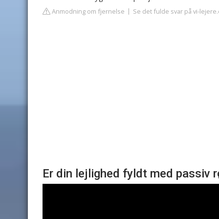
Anmodning om fjernelse
Se det fulde svar på vi-lejere
Er din lejlighed fyldt med passiv 