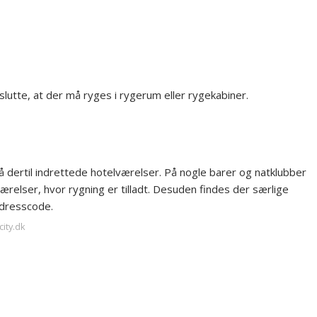
lutte, at der må ryges i rygerum eller rygekabiner.
å dertil indrettede hotelværelser. På nogle barer og natklubber
ærelser, hvor rygning er tilladt. Desuden findes der særlige
 dresscode.
ity.dk