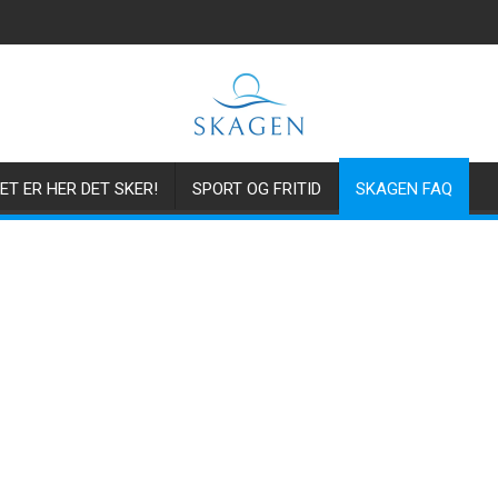
ET ER HER DET SKER!
SPORT OG FRITID
SKAGEN FAQ