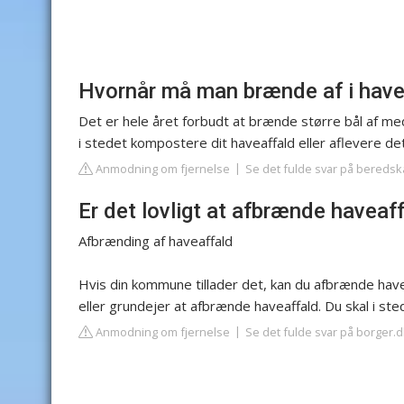
Hvornår må man brænde af i hav
Det er hele året forbudt at brænde større bål af med
i stedet kompostere dit haveaffald eller aflevere 
Anmodning om fjernelse
Se det fulde svar på bereds
Er det lovligt at afbrænde haveaf
Afbrænding af haveaffald
Hvis din kommune tillader det, kan du afbrænde havea
eller grundejer at afbrænde haveaffald. Du skal i st
Anmodning om fjernelse
Se det fulde svar på borger.d