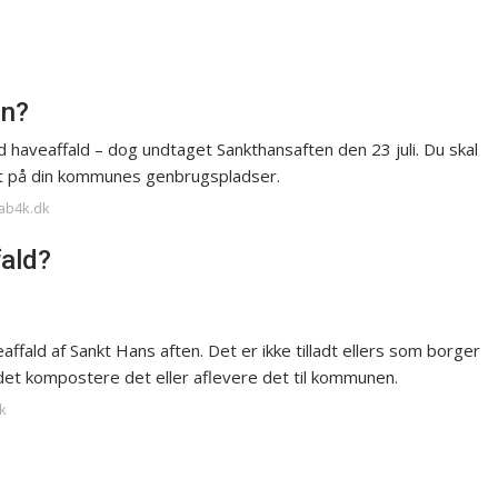
en?
 haveaffald – dog undtaget Sankthansaften den 23 juli. Du skal
det på din kommunes genbrugspladser.
kab4k.dk
fald?
ffald af Sankt Hans aften. Det er ikke tilladt ellers som borger
edet kompostere det eller aflevere det til kommunen.
k