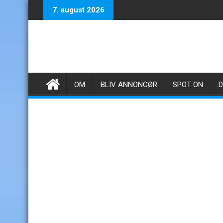
Skip
7. august 2026
to
content
OM
BLIV ANNONCØR
SPOT ON
D