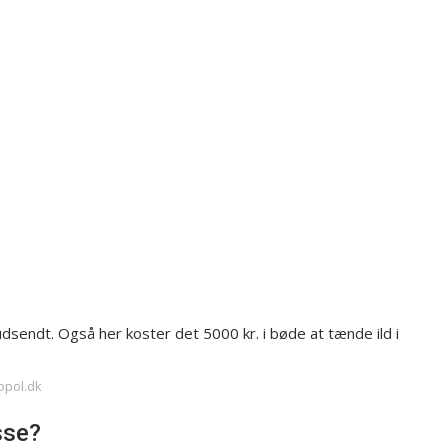
dsendt. Også her koster det 5000 kr. i bøde at tænde ild i
opol.dk
sse?