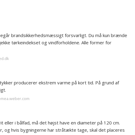
oregår brandsikkerhedsmæssigt forsvarligt. Du må kun brænde
ekke tørkeindekset og vindforholdene. Alle former for
ed.dk
stykker producerer ekstrem varme på kort tid. På grund af
igt.
t-emea.weber.com
frit eller i bålfad, må det højst have en diameter på 120 cm.
r, og hvis bygningerne har stråtækte tage, skal det placeres