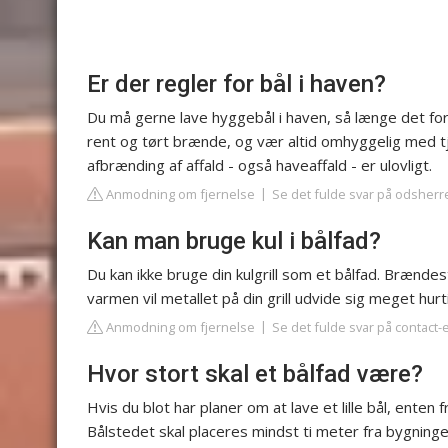
Er der regler for bål i haven?
Du må gerne lave hyggebål i haven, så længe det f
rent og tørt brænde, og vær altid omhyggelig med tj
afbrænding af affald - også haveaffald - er ulovligt.
Anmodning om fjernelse
Se det fulde svar på odsherr
Kan man bruge kul i bålfad?
Du kan ikke bruge din kulgrill som et bålfad. Brænde
varmen vil metallet på din grill udvide sig meget hurt
Anmodning om fjernelse
Se det fulde svar på contac
Hvor stort skal et bålfad være?
Hvis du blot har planer om at lave et lille bål, enten 
Bålstedet skal placeres mindst ti meter fra bygninge