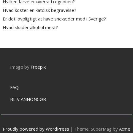
Hvilken farve er øverst i regnbuen?
Hvad koster en katolsk begravelse?
Er det lovpligtigt at have snekæder med i Sverige?
Hvad skader alkohol mest?
Image by
Freepik
FAQ
BLIV ANNONCØR
Proudly powered by WordPress
|
Theme: SuperMag by
Acme