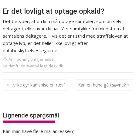
Er det lovligt at optage opkald?
Det betyder, at du kun må optage samtaler, som du selv
deltager i, eller hvor du har fået samtykke fra mindst en af
samtalens deltagere. Hvis det er i strid med straffeloven at
optage lyd, er det heller ikke lovligt efter
databeskyttelsesreglerne.
Anmodning om fjernelse
Se det fulde svar på legaldesk.dk
Indlægsnavigation
Hvilke dyr kan spise en ræv?
Kan en hund gå i søvne?
Lignende spørgsmål
Kan man have flere mailadresser?