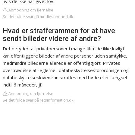
hvis de ikke har givet lov.
Anmodning om fjernelse
Se det fulde svar på mediesundhed.dk
Hvad er strafferammen for at have
sendt billeder videre af andre?
Det betyder, at privatpersoner i mange tilfælde ikke lovligt
kan offentliggøre billeder af andre personer uden samtykke,
medmindre billederne allerede er offentliggjort. Privates
overtrædelse af reglerne i databeskyttelsesforordningen og
databeskyttelsesloven kan straffes med bøde eller fængsel
indtil 6 måneder, jf.
Anmodning om fjernelse
Se det fulde svar på retsinformation.dk