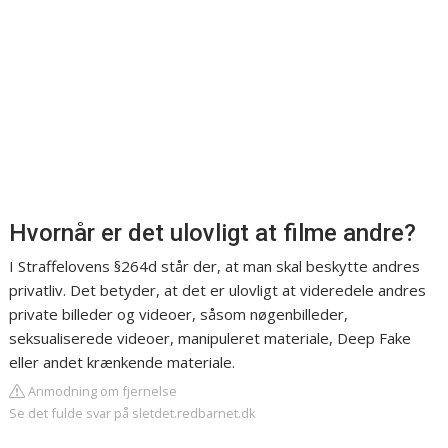
Hvornår er det ulovligt at filme andre?
I Straffelovens §264d står der, at man skal beskytte andres
privatliv. Det betyder, at det er ulovligt at videredele andres
private billeder og videoer, såsom nøgenbilleder,
seksualiserede videoer, manipuleret materiale, Deep Fake
eller andet krænkende materiale.
Anmodning om fjernelse
Se det fulde svar på sletdet.redbarnet.dk