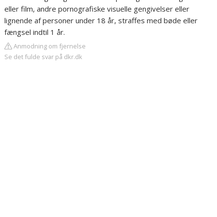
eller film, andre pornografiske visuelle gengivelser eller
lignende af personer under 18 år, straffes med bøde eller
fængsel indtil 1 år.
Anmodning om fjernelse
Se det fulde svar på dkr.dk