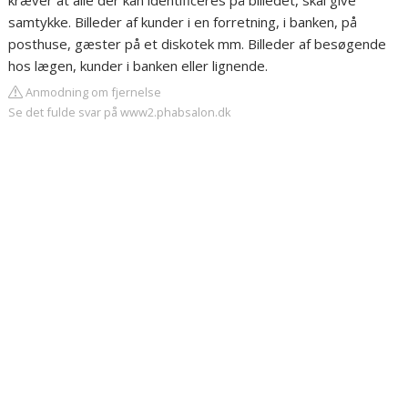
kræver at alle der kan identificeres på billedet, skal give
samtykke. Billeder af kunder i en forretning, i banken, på
posthuse, gæster på et diskotek mm. Billeder af besøgende
hos lægen, kunder i banken eller lignende.
Anmodning om fjernelse
Se det fulde svar på www2.phabsalon.dk