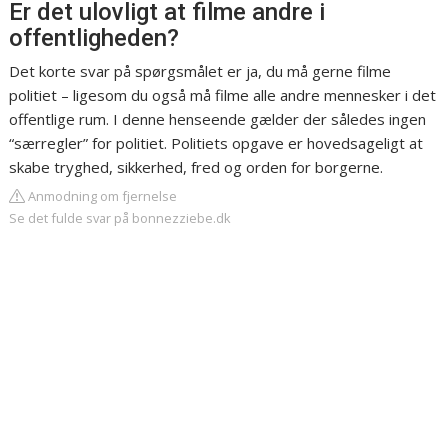
Er det ulovligt at filme andre i
offentligheden?
Det korte svar på spørgsmålet er ja, du må gerne filme
politiet – ligesom du også må filme alle andre mennesker i det
offentlige rum. I denne henseende gælder der således ingen
“særregler” for politiet. Politiets opgave er hovedsageligt at
skabe tryghed, sikkerhed, fred og orden for borgerne.
Anmodning om fjernelse
Se det fulde svar på bonnezziebe.dk