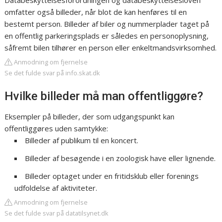
Databeskyttelsesforordningen og databeskyttelsesloven
omfatter også billeder, når blot de kan henføres til en
bestemt person. Billeder af biler og nummerplader taget på
en offentlig parkeringsplads er således en personoplysning,
såfremt bilen tilhører en person eller enkeltmandsvirksomhed.
Anmodning om fjernelse
Se det fulde svar på info.skat.dk
Hvilke billeder må man offentliggøre?
Eksempler på billeder, der som udgangspunkt kan
offentliggøres uden samtykke:
Billeder af publikum til en koncert.
Billeder af besøgende i en zoologisk have eller lignende.
Billeder optaget under en fritidsklub eller forenings
udfoldelse af aktiviteter.
Anmodning om fjernelse
Se det fulde svar på datatilsynet.dk