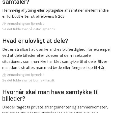
samtaler?
Hemmelig aflytning eller optagelse af samtaler mellem andre
er forbudt efter straffelovens § 263.
Anmodning om fjernelse
Se det fulde svar på datatilsynet.dk
Hvad er ulovligt at dele?
Det er strafbart at krænke andres blufærdighed, for eksempel
ved at dele billeder eller videoer af dem i seksuelle
situationer, som man ikke har fået samtykke til at dele. Bliver
man dømt straffes man med bøde eller fængsel i op til 4 år.
Anmodning om fjernelse
Se det fulde svar på bornsvilkar.dk
Hvornår skal man have samtykke til
billeder?
Billeder taget til private arrangementer og sammenkomster,