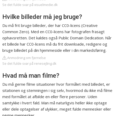
Se det fulde svar på visuelmedie.dk
Hvilke billeder må jeg bruge?
Du må frit bruge billeder, der har CC0-licens (Creative
Common Zero). Med en CC0-licens har fotografen frasagt
ophavsretten. Det kaldes også Public Domain Dedication. Når
et billede har CC0-licens må du frit downloade, redigere og
bruge billedet på din hjemmeside eller i din markedsføring.
Anmodning om fjernelse
Se det fulde svar på renesejling.dk
Hvad må man filme?
Du må gerne filme situationer hvor formålet med billedet, er
sitationen og stemningen i sig selv, hvorimod du ikke må filme
med formålet at afbilde en eller flere personer. Uden
samtykke i hvert fald. Man må naturligvis heller ikke optage
eller dele optagelser af ulykker, meget fulde mennesker eller
nøgne mennesker.