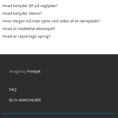
Hvad betyder BF på vagtplan?
Hvad betyder Nemo?
Hvor meget må man tjene ved siden af en læreplads?
Hvad er middeltal eksempel?
Hvad er reportage sprog?
Image by
Freepik
FAQ
BLIV ANNONCØR