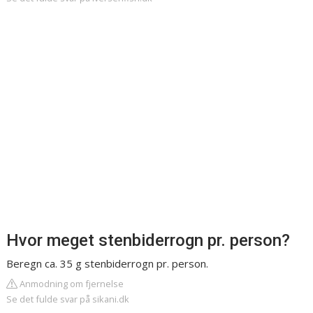
Hvor meget stenbiderrogn pr. person?
Beregn ca. 35 g stenbiderrogn pr. person.
Anmodning om fjernelse
Se det fulde svar på sikani.dk