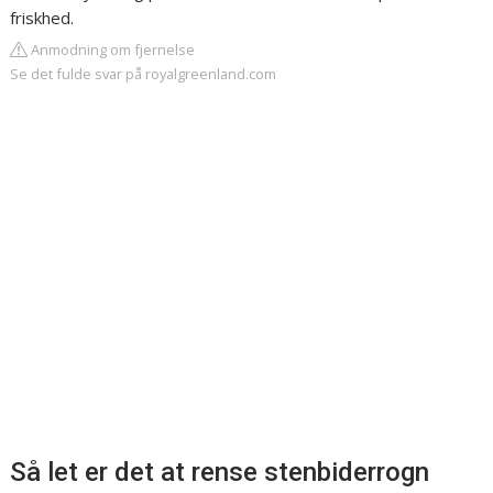
friskhed.
Anmodning om fjernelse
Se det fulde svar på royalgreenland.com
Så let er det at rense stenbiderrogn