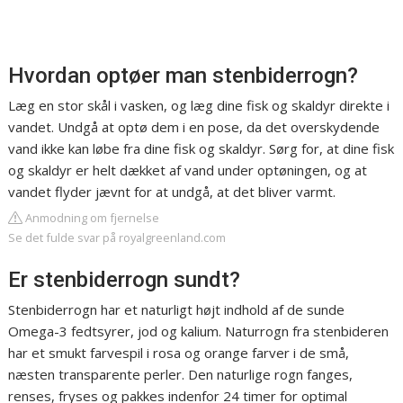
Hvordan optøer man stenbiderrogn?
Læg en stor skål i vasken, og læg dine fisk og skaldyr direkte i
vandet. Undgå at optø dem i en pose, da det overskydende
vand ikke kan løbe fra dine fisk og skaldyr. Sørg for, at dine fisk
og skaldyr er helt dækket af vand under optøningen, og at
vandet flyder jævnt for at undgå, at det bliver varmt.
Anmodning om fjernelse
Se det fulde svar på royalgreenland.com
Er stenbiderrogn sundt?
Stenbiderrogn har et naturligt højt indhold af de sunde
Omega-3 fedtsyrer, jod og kalium. Naturrogn fra stenbideren
har et smukt farvespil i rosa og orange farver i de små,
næsten transparente perler. Den naturlige rogn fanges,
renses, fryses og pakkes indenfor 24 timer for optimal