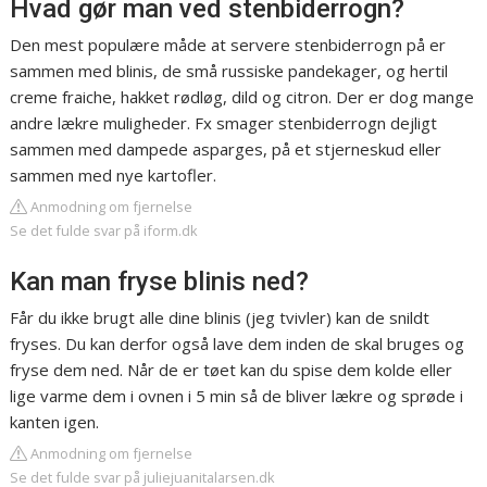
Hvad gør man ved stenbiderrogn?
Den mest populære måde at servere stenbiderrogn på er
sammen med blinis, de små russiske pandekager, og hertil
creme fraiche, hakket rødløg, dild og citron. Der er dog mange
andre lækre muligheder. Fx smager stenbiderrogn dejligt
sammen med dampede asparges, på et stjerneskud eller
sammen med nye kartofler.
Anmodning om fjernelse
Se det fulde svar på iform.dk
Kan man fryse blinis ned?
Får du ikke brugt alle dine blinis (jeg tvivler) kan de snildt
fryses. Du kan derfor også lave dem inden de skal bruges og
fryse dem ned. Når de er tøet kan du spise dem kolde eller
lige varme dem i ovnen i 5 min så de bliver lækre og sprøde i
kanten igen.
Anmodning om fjernelse
Se det fulde svar på juliejuanitalarsen.dk