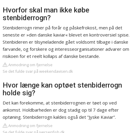
Hvorfor skal man ikke købe
stenbiderrogn?
Stenbiderrogn rimer på forår og påskefrokost, men på det
seneste er »den danske kaviar« blevet en kontroversiel spise.
Stenbideren er tilsyneladende gået voldsomt tilbage i danske
farvande, og forskere og interesseorganisationer advarer om
risikoen for et reelt kollaps af danske bestande.
Anmodning om fjernelse
Se det fulde svar på weekendavisen.dk
Hvor længe kan optøet stenbiderrogn
holde sig?
Det kan forekomme, at stenbiderrognen er tøet op ved
ankomst. Holdbarheden er dog stadig op til 7 dage efter
optøning. Stenbiderrogn kaldes også det ”Jyske Kaviar”.
Anmodning om fjernelse
Se det fulde svar på iversenfish.dk