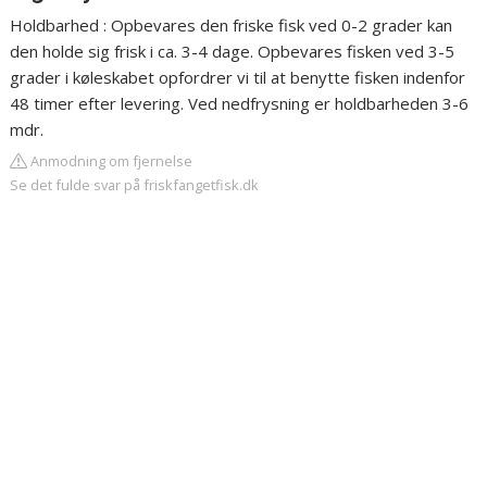
Holdbarhed : Opbevares den friske fisk ved 0-2 grader kan
den holde sig frisk i ca. 3-4 dage. Opbevares fisken ved 3-5
grader i køleskabet opfordrer vi til at benytte fisken indenfor
48 timer efter levering. Ved nedfrysning er holdbarheden 3-6
mdr.
Anmodning om fjernelse
Se det fulde svar på friskfangetfisk.dk