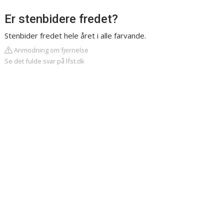
Er stenbidere fredet?
Stenbider fredet hele året i alle farvande.
Anmodning om fjernelse
Se det fulde svar på lfst.dk