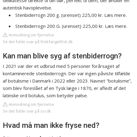
delikatesse direkte til din dør, perfekt til dem, der ønsker en
autentisk havoplevelse.
Stenbiderrogn 200 g. (urenset) 225,00 kr. Læs mere.
Stenbiderrogn 200 G. (urenset) 225,00 kr. Læs mere.
Anmodning om fjernelse
Se det fulde svar på friskfangetfisk.dk
Kan man blive syg af stenbiderrogn?
I 2021 var der et udbrud med 5 personer forårsaget af
kontaminerede stenbiderrogn. Der var ingen påviste tilfælde
af botulisme i Danmark i 2022 eller 2023. Navnet "botulisme”,
som blev foreslået af en Tysk læge i 1870, er afledt af det
latinske ord botulus, som betyder pølse.
Anmodning om fjernelse
Se det fulde svar på ssi.dk
Hvad må man ikke fryse ned?