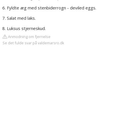
Fyldte æg med stenbiderrogn - deviled eggs.
Salat med laks.
Luksus stjerneskud.
Anmodning om fjernelse
Se det fulde svar på valdemarsro.dk