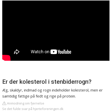
Er der kolesterol i stenbiderrogn?
Æg, skaldyr, indmad og rogn indeholder kolesterol, men er
samtidig fattige på fedt og rige på protein.
Anmodning om fjernelse
Se det fulde svar på hjerteforeningen.dk