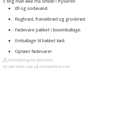
5 ting man ikke må smide i fryseren
Øl og sodavand.
Rugbrød, franskbrød og grovbrød.
Fødevare pakket i bioemballage.
Emballage til hakket kød.
Optøet fødevarer.
Anmodning om fjernelse
Se det fulde svar på michaelrene.com