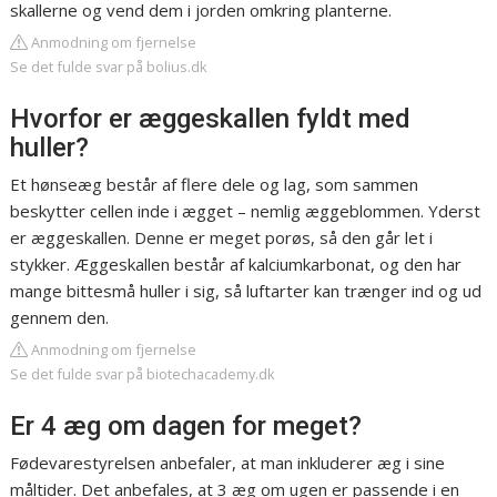
skallerne og vend dem i jorden omkring planterne.
Anmodning om fjernelse
Se det fulde svar på bolius.dk
Hvorfor er æggeskallen fyldt med
huller?
Et hønseæg består af flere dele og lag, som sammen
beskytter cellen inde i ægget – nemlig æggeblommen. Yderst
er æggeskallen. Denne er meget porøs, så den går let i
stykker. Æggeskallen består af kalciumkarbonat, og den har
mange bittesmå huller i sig, så luftarter kan trænger ind og ud
gennem den.
Anmodning om fjernelse
Se det fulde svar på biotechacademy.dk
Er 4 æg om dagen for meget?
Fødevarestyrelsen anbefaler, at man inkluderer æg i sine
måltider. Det anbefales, at 3 æg om ugen er passende i en