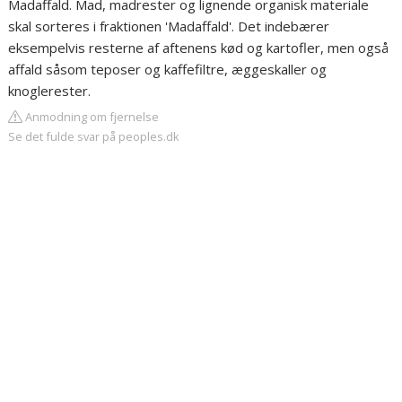
Madaffald. Mad, madrester og lignende organisk materiale
skal sorteres i fraktionen 'Madaffald'. Det indebærer
eksempelvis resterne af aftenens kød og kartofler, men også
affald såsom teposer og kaffefiltre, æggeskaller og
knoglerester.
Anmodning om fjernelse
Se det fulde svar på peoples.dk