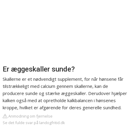
Er æggeskaller sunde?
Skallerne er et nødvendigt supplement, for når hønsene får
tilstrækkeligt med calcium gennem skallerne, kan de
producere sunde og stærke æggeskaller. Derudover hjælper
kalken også med at opretholde kalkbalancen i hønsenes
kroppe, hvilket er afgørende for deres generelle sundhed.
Anmodning om fjernelse
Se det fulde svar på landogfritid.dk