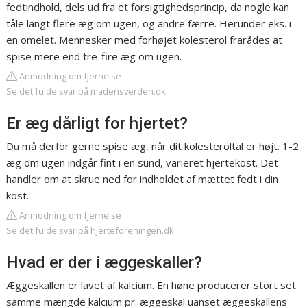
fedtindhold, dels ud fra et forsigtighedsprincip, da nogle kan
tåle langt flere æg om ugen, og andre færre. Herunder eks. i
en omelet. Mennesker med forhøjet kolesterol frarådes at
spise mere end tre-fire æg om ugen.
Anmodning om fjernelse
Se det fulde svar på madensverden.dk
Er æg dårligt for hjertet?
Du må derfor gerne spise æg, når dit kolesteroltal er højt. 1-2
æg om ugen indgår fint i en sund, varieret hjertekost. Det
handler om at skrue ned for indholdet af mættet fedt i din
kost.
Anmodning om fjernelse
Se det fulde svar på hjerteforeningen.dk
Hvad er der i æggeskaller?
Æggeskallen er lavet af kalcium. En høne producerer stort set
samme mængde kalcium pr. æggeskal uanset æggeskallens