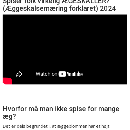
Spiser folk virkelig ÆGESKALLER?
(Æggeskalsernæring forklaret) 2024
Hvorfor må man ikke spise for mange
æg?
Det er dels begrundet i, at æggeblommen har et højt