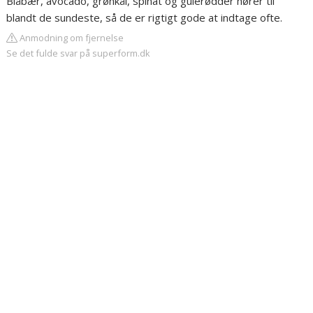
Blåbær, avocado, grønkål, spinat og gulerødder hører til
blandt de sundeste, så de er rigtigt gode at indtage ofte.
Anmodning om fjernelse
Se det fulde svar på superform.dk