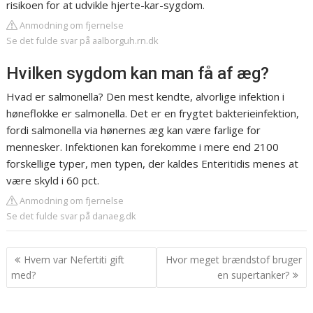
risikoen for at udvikle hjerte-kar-sygdom.
Anmodning om fjernelse
Se det fulde svar på aalborguh.rn.dk
Hvilken sygdom kan man få af æg?
Hvad er salmonella? Den mest kendte, alvorlige infektion i
høneflokke er salmonella. Det er en frygtet bakterieinfektion,
fordi salmonella via hønernes æg kan være farlige for
mennesker. Infektionen kan forekomme i mere end 2100
forskellige typer, men typen, der kaldes Enteritidis menes at
være skyld i 60 pct.
Anmodning om fjernelse
Se det fulde svar på danaeg.dk
Indlægsnavigation
Hvem var Nefertiti gift
Hvor meget brændstof bruger
med?
en supertanker?