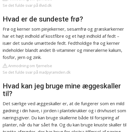
Se det fulde svar på illvid.dk
Hvad er de sundeste frø?
Frø og kerner som pinjekerner, sesamfrø og græskarkerner
har et højt indhold af kostfibre og et højt indhold af fedt –
især det sunde umættede fedt. Fedtholdige frø og kerner
indeholder blandt andet B-vitaminer og mineralerne kalium,
fosfor, jern og zink.
Anmodning om fjernelse
Se det fulde svar på madpyramiden.dk
Hvad kan jeg bruge mine æggeskaller
til?
Det særlige ved æggeskaller er, at de fungerer som en mild
gødning i din have, i jorden i plantekrukker og i drivhuset som
næringsgiver. Du kan bruge skallerne både til forspiring af
planter, når du har sået frø. Og du kan bruge knuste skaller til
trætte afgrøder, der har brug for ekstra tilførsel af næring.