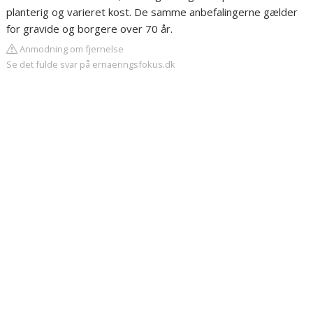
planterig og varieret kost. De samme anbefalingerne gælder
for gravide og borgere over 70 år.
Anmodning om fjernelse
Se det fulde svar på ernaeringsfokus.dk