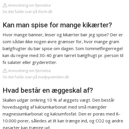
Anmodning om fjernelse
Se det fulde svar på iform.dk
Kan man spise for mange kikærter?
Hvor mange bønner, linser og kikærter bør jeg spise? Der er
som sådan ikke nogen øvre grænser for, hvor mange gram
bælgfrugter du bør spise om dagen. Som tommelfingerregel
kan du regne med 30-40 gram tørret bælgfrugt pr. person til
fx salater eller gryderetter.
Anmodning om fjernelse
Se det fulde svar på madpyramiden.dk
Hvad består en æggeskal af?
Skallen udgør omkring 10 % af æggets vægt. Den består
hovedsagelig af kalciumkarbonat med små mængder
magnesiumkarbonat og kalciumfosfat. Den er porøs med 8-
10.000 porer, således at ilt kan trænge ind, og CO2 og andre
gasarter kan trænge ud.