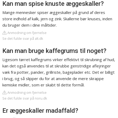
Kan man spise knuste æggeskaller?
Mange mennesker spiser æggeskaller på grund af deres
store indhold af kalk, jern og zink. Skallerne bør knuses, inden
du bruger dem i dine måltider.
Anmodning om fjernelse
Se det fulde svar på alt.dk
Kan man bruge kaffegrums til noget?
Ligesom tørret kaffegrums virker effektivt til skrubning af hud,
kan det også anvendes til at skrubbe genstridige aflejringer
væk fra potter, pander, grillriste, bageplader etc. Det er billigt
i brug, og så slipper du for at anvende de mere skrappe
kemiske midler, som er skabt til dette formål.
Anmodning om fjernelse
Se det fulde svar på noru.dk
Er æggeskaller madaffald?