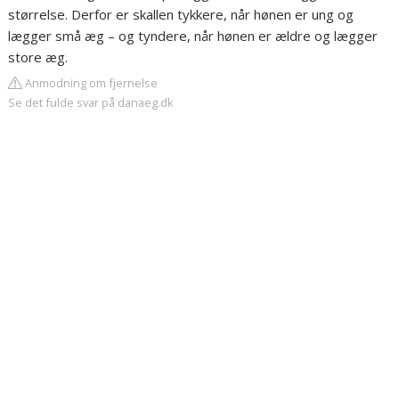
størrelse. Derfor er skallen tykkere, når hønen er ung og
lægger små æg – og tyndere, når hønen er ældre og lægger
store æg.
Anmodning om fjernelse
Se det fulde svar på danaeg.dk