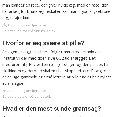
man blander en race, der giver hvide æg, med en race, der
har anlæg for brune æggeskaller, kan man også få lysebrune
æg, tilføjer hun.
Anmodning om fjernelse
Se det fulde svar på videnskab.dk
Hvorfor er æg svære at pille?
Årsagen er æggets alder. Ifølge Danmarks Teknologiske
Institut vil der med tiden sive CO2 ud af ægget. Det
medfører, at pH-værdien i ægget stiger, og den proces får
skalhinden og dermed skallen til at slippe lettere. Et æg, der
er en uge gammelt, er altså lettere at pille end et helt nylagt
et af slagsen.
Anmodning om fjernelse
Se det fulde svar på danaeg.dk
Hvad er den mest sunde grøntsag?