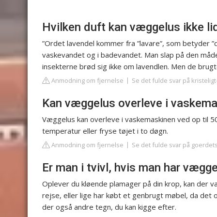
Hvilken duft kan væggelus ikke li
”Ordet lavendel kommer fra ”lavare”, som betyder ”
vaskevandet og i badevandet. Man slap på den måd
insekterne brød sig ikke om lavendlen. Men de brugte
Anmodning om fjernelse
Se det fulde svar på kristelig
Kan væggelus overleve i vaskem
Væggelus kan overleve i vaskemaskinen ved op til 5
temperatur eller fryse tøjet i to døgn.
Anmodning om fjernelse
Se det fulde svar på goerdet
Er man i tvivl, hvis man har vægg
Oplever du kløende plamager på din krop, kan der v
rejse, eller lige har købt et genbrugt møbel, da det 
der også andre tegn, du kan kigge efter.