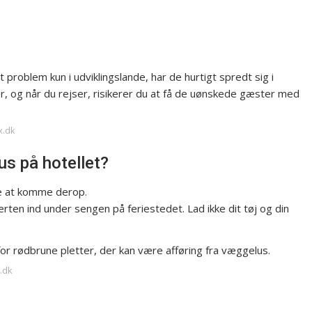
problem kun i udviklingslande, har de hurtigt spredt sig i
r, og når du rejser, risikerer du at få de uønskede gæster med
x.dk
us på hotellet?
e at komme derop.
rten ind under sengen på feriestedet. Lad ikke dit tøj og din
 rødbrune pletter, der kan være afføring fra væggelus.
u.dk