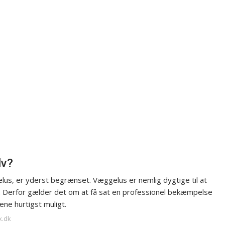
lv?
us, er yderst begrænset. Væggelus er nemlig dygtige til at
s. Derfor gælder det om at få sat en professionel bekæmpelse
ne hurtigst muligt.
x.dk