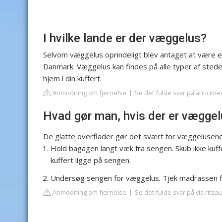
I hvilke lande er der væggelus?
Selvom væggelus oprindeligt blev antaget at være et 
Danmark. Væggelus kan findes på alle typer af stede
hjem i din kuffert.
Anmodning om fjernelse
Se det fulde svar på anticime
Hvad gør man, hvis der er væggel
De glatte overflader gør det svært for væggelusen
Hold bagagen langt væk fra sengen. Skub ikke kuffe
kuffert ligge på sengen.
Undersøg sengen for væggelus. Tjek madrassen for
Anmodning om fjernelse
Se det fulde svar på via.ritza