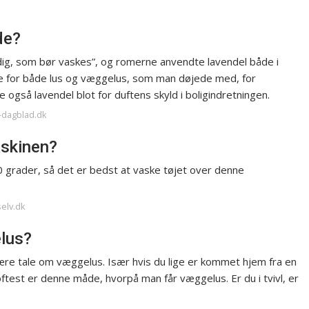
de?
dig, som bør vaskes”, og romerne anvendte lavendel både i
e for både lus og væggelus, som man døjede med, for
 også lavendel blot for duftens skyld i boligindretningen.
t-dagblad.dk
askinen?
0 grader, så det er bedst at vaske tøjet over denne
selv.dk
elus?
ære tale om væggelus. Især hvis du lige er kommet hjem fra en
oftest er denne måde, hvorpå man får væggelus. Er du i tvivl, er