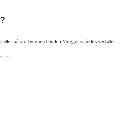
n?
 eller på storbyferie i London. Væggelus findes ved alle
tv2.dk