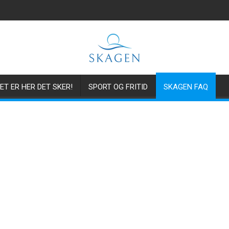
ET ER HER DET SKER!
SPORT OG FRITID
SKAGEN FAQ