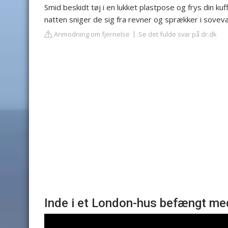
Smid beskidt tøj i en lukket plastpose og frys din ku
natten sniger de sig fra revner og sprækker i sovevæ
Anmodning om fjernelse
Se det fulde svar på dr.dk
Inde i et London-hus befængt m