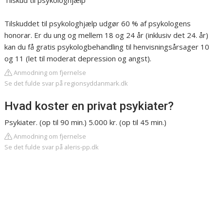
Tilskud til psykologhjælp
Tilskuddet til psykologhjælp udgør 60 % af psykologens
honorar. Er du ung og mellem 18 og 24 år (inklusiv det 24. år)
kan du få gratis psykologbehandling til henvisningsårsager 10
og 11 (let til moderat depression og angst).
Anmodning om fjernelse
Se det fulde svar på regionsyddanmark.dk
Hvad koster en privat psykiater?
Psykiater. ​(op til 90 min.) ​5.000 kr. ​(op til 45 min.)
Anmodning om fjernelse
Se det fulde svar på aleris-pp.dk