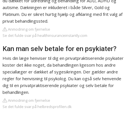
du dækket for udredning og behandling for ADD, ADHD og
autisme. Dækningen er inkluderet i både Silver, Gold og
Platinum. Du er sikret hurtig hjælp og afklaring med frit valg af
privat behandlingssted.
Anmodning om fjernelse
Se det fulde svar på healthinsuranceinstantly.com
Kan man selv betale for en psykiater?
Hvis din læge henviser til dig en privatpraktiserende psykiater
koster det ikke noget, da behandlingen ligesom hos andre
speciallæger er dækket af sygesikringen. Der gælder andre
regler for henvisning til psykolog. Du kan også selv henvende
dig til en privatpraktiserende psykiater og selv betale for
behandlingen.
Anmodning om fjernelse
Se det fulde svar på helbredsprofilen.dk