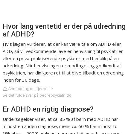
Hvor lang ventetid er der på udredning
af ADHD?
Hvis lægen vurderer, at der kan være tale om ADHD eller
ADD, så vil vedkommende lave en henvisning til psykiatrien
eller en privatpraktiserende psykiater med henblik på en
udredning. Når henvisningen er modtaget og godkendt af
psykiatrien, har din kære ret til at blive tilbudt en udredning
inden for 30 dage.
Anmodning om fjernelse
Se det fulde svar på bedrepsykiatri.dk
Er ADHD en rigtig diagnose?
Undersøgelser viser, at ca. 85 % af børn med ADHD har
mindst én anden diagnose, mens ca. 60 % har mindst to
(Bilenberg, 2009). Voksne, som først diagnosticeres med