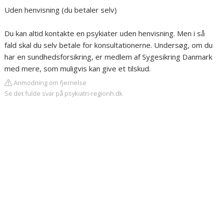
Uden henvisning (du betaler selv)
Du kan altid kontakte en psykiater uden henvisning. Men i så
fald skal du selv betale for konsultationerne. Undersøg, om du
har en sundhedsforsikring, er medlem af Sygesikring Danmark
med mere, som muligvis kan give et tilskud.
Anmodning om fjernelse
Se det fulde svar på psykiatri-regionh.dk