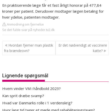
En praktiserende læge får et fast årligt honorar på 477,84
kroner per patient. Derudover modtager lægen betaling for
hver ydelse, patienten modtager.
Anmodning om fjernelse
Se det fulde svar på nyheder.tv2.dk
Indlægsnavigation
Hvordan fjerner man plastik
Er det nødvendigt at vaccinere
fra brændeovn?
katte?
Lignende spørgsmål
Hvem vinder VM i håndbold 2023?
Kan sprit dræbe svamp?
Hvad var Danmarks rolle i 1 verdenskrig?
Hvor lang tid tager et møde med rehabiliteringsteam?