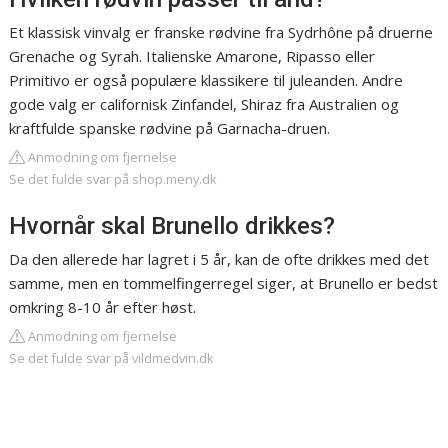
Et klassisk vinvalg er franske rødvine fra Sydrhône på druerne
Grenache og Syrah. Italienske Amarone, Ripasso eller
Primitivo er også populære klassikere til juleanden. Andre
gode valg er californisk Zinfandel, Shiraz fra Australien og
kraftfulde spanske rødvine på Garnacha-druen.
Anmodning om fjernelse
Se det fulde svar på shop.meny.dk
Hvornår skal Brunello drikkes?
Da den allerede har lagret i 5 år, kan de ofte drikkes med det
samme, men en tommelfingerregel siger, at Brunello er bedst
omkring 8-10 år efter høst.
Anmodning om fjernelse
Se det fulde svar på vildmedvin.dk