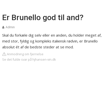
Er Brunello god til and?
Admin
Skal du forkæle dig selv eller en anden, du holder meget af,
med stor, fyldig og kompleks italiensk rødvin, er Brunello
absolut ét af de bedste steder at se mod.
Anmodning om fjernelse
Se det fulde svar på hjhansen-vin.dk