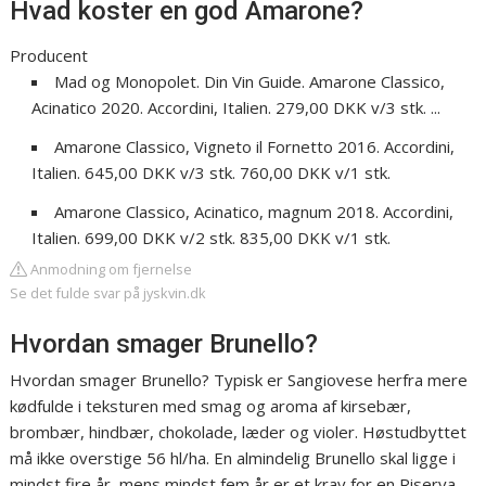
Hvad koster en god Amarone?
Producent
Mad og Monopolet. Din Vin Guide. Amarone Classico,
Acinatico 2020. Accordini, Italien. 279,00 DKK v/3 stk. ...
Amarone Classico, Vigneto il Fornetto 2016. Accordini,
Italien. 645,00 DKK v/3 stk. 760,00 DKK v/1 stk.
Amarone Classico, Acinatico, magnum 2018. Accordini,
Italien. 699,00 DKK v/2 stk. 835,00 DKK v/1 stk.
Anmodning om fjernelse
Se det fulde svar på jyskvin.dk
Hvordan smager Brunello?
Hvordan smager Brunello? Typisk er Sangiovese herfra mere
kødfulde i teksturen med smag og aroma af kirsebær,
brombær, hindbær, chokolade, læder og violer. Høstudbyttet
må ikke overstige 56 hl/ha. En almindelig Brunello skal ligge i
mindst fire år, mens mindst fem år er et krav for en Riserva.