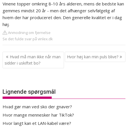
Vinene topper omkring 8-10 års alderen, mens de bedste kan
gemmes mindst 20 år - men det afhænger selvfølgelig af
hvem der har produceret den. Den generelle kvalitet er i dag
høj.
Anmodning om fjernelse
Se det fulde svar på vinlex.dk
Indlægsnavigation
Hvad må man ikke når man
Hvor høj kan min puls blive?
sidder i uskiftet bo?
Lignende spørgsmål
Hvad gør man ved sko der gnaver?
Hvor mange mennesker har TikTok?
Hvor langt kan et LAN-kabel være?