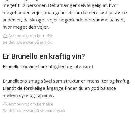
meget til 2 personer. Det afhænger selvfølgelig af, hvor
meget anden vejer, men generelt får du mere kød jo større
anden er, da skroget vejer nogenlunde det samme uanset,
hvor meget den vejer.
Anmodning om fjernelse
Se det fulde svar på arla.dk
Er Brunello en kraftig vin?
Brunello-rødvine har saftighed og intensitet
Brunelloens smag såvel som struktur er intens, tør og kraftig.
Blandt de forskellige årgange finder du en god balance
mellem syre og tanniner.
Anmodning om fjernelse
Se det fulde svar på shop.meny.dk