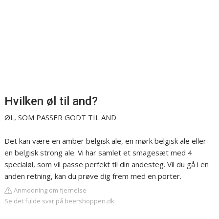
Hvilken øl til and?
ØL, SOM PASSER GODT TIL AND
Det kan være en amber belgisk ale, en mørk belgisk ale eller
en belgisk strong ale. Vi har samlet et smagesæt med 4
specialøl, som vil passe perfekt til din andesteg. Vil du gå i en
anden retning, kan du prøve dig frem med en porter.
Anmodning om fjernelse
Se det fulde svar på beershoppen.dk