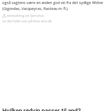
også sagtens være en anden god vin fra det sydlige Rhône
(Gigondas, Vacqueyras, Rasteau m. fl.).
Anmodning om fjernelse
Se det fulde svar på theis-vine.dk
Hvilken rødvin passer til and?