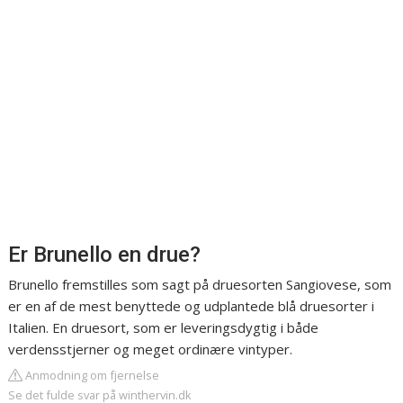
Er Brunello en drue?
Brunello fremstilles som sagt på druesorten Sangiovese, som
er en af de mest benyttede og udplantede blå druesorter i
Italien. En druesort, som er leveringsdygtig i både
verdensstjerner og meget ordinære vintyper.
Anmodning om fjernelse
Se det fulde svar på winthervin.dk