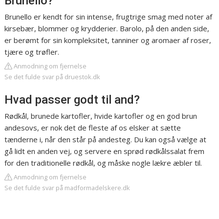
Brunello?
Brunello er kendt for sin intense, frugtrige smag med noter af
kirsebær, blommer og krydderier. Barolo, på den anden side,
er berømt for sin kompleksitet, tanniner og aromaer af roser,
tjære og trøfler.
Anmodning om fjernelse
Se det fulde svar på druestok.dk
Hvad passer godt til and?
Rødkål, brunede kartofler, hvide kartofler og en god brun
andesovs, er nok det de fleste af os elsker at sætte
tænderne i, når den står på andesteg. Du kan også vælge at
gå lidt en anden vej, og servere en sprød rødkålssalat frem
for den traditionelle rødkål, og måske nogle lækre æbler til.
Anmodning om fjernelse
Se det fulde svar på madformadelskere.dk