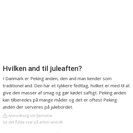
Hvilken and til juleaften?
I Danmark er Peking anden, den and man kender som
traditionel and. Den har et tykkere fedtlag, hvilket er med til at
give den masser af smag og gør kødet saftigt. Peking anden
kan tilberedes på mange måder og det er oftest Peking
anden der serveres på julebordet.
Anmodning om fjernelse
Se det fulde svar på anton-and.dk