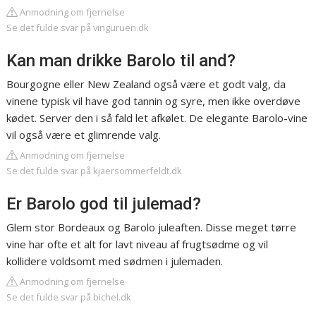
Anmodning om fjernelse
Se det fulde svar på vinguruen.dk
Kan man drikke Barolo til and?
Bourgogne eller New Zealand også være et godt valg, da
vinene typisk vil have god tannin og syre, men ikke overdøve
kødet. Server den i så fald let afkølet. De elegante Barolo-vine
vil også være et glimrende valg.
Anmodning om fjernelse
Se det fulde svar på kjaersommerfeldt.dk
Er Barolo god til julemad?
Glem stor Bordeaux og Barolo juleaften. Disse meget tørre
vine har ofte et alt for lavt niveau af frugtsødme og vil
kollidere voldsomt med sødmen i julemaden.
Anmodning om fjernelse
Se det fulde svar på bichel.dk