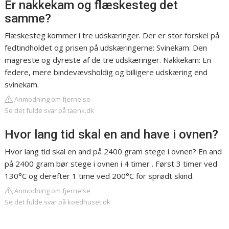
Er nakkekam og flæskesteg det
samme?
Flæskesteg kommer i tre udskæringer. Der er stor forskel på
fedtindholdet og prisen på udskæringerne: Svinekam: Den
magreste og dyreste af de tre udskæringer. Nakkekam: En
federe, mere bindevævsholdig og billigere udskæring end
svinekam.
Anmodning om fjernelse
Se det fulde svar på taenk.dk
Hvor lang tid skal en and have i ovnen?
Hvor lang tid skal en and på 2400 gram stege i ovnen? En and
på 2400 gram bør stege i ovnen i 4 timer . Først 3 timer ved
130°C og derefter 1 time ved 200°C for sprødt skind.
Anmodning om fjernelse
Se det fulde svar på koedhuset.dk