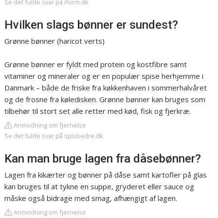
Se det fulde svar på iform.dk
Hvilken slags bønner er sundest?
Grønne bønner (haricot verts)
Grønne bønner er fyldt med protein og kostfibre samt
vitaminer og mineraler og er en populær spise herhjemme i
Danmark – både de friske fra køkkenhaven i sommerhalvåret
og de frosne fra køledisken. Grønne bønner kan bruges som
tilbehør til stort set alle retter med kød, fisk og fjerkræ.
Anmodning om fjernelse
Se det fulde svar på spisbedre.dk
Kan man bruge lagen fra dåsebønner?
Lagen fra kikærter og bønner på dåse samt kartofler på glas
kan bruges til at tykne en suppe, gryderet eller sauce og
måske også bidrage med smag, afhængigt af lagen.
Anmodning om fjernelse