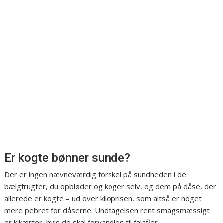
Er kogte bønner sunde?
Der er ingen nævneværdig forskel på sundheden i de
bælgfrugter, du opbløder og koger selv, og dem på dåse, der
allerede er kogte – ud over kiloprisen, som altså er noget
mere pebret for dåserne. Undtagelsen rent smagsmæssigt
er kikærter, hvis de skal forvandles til falafler.