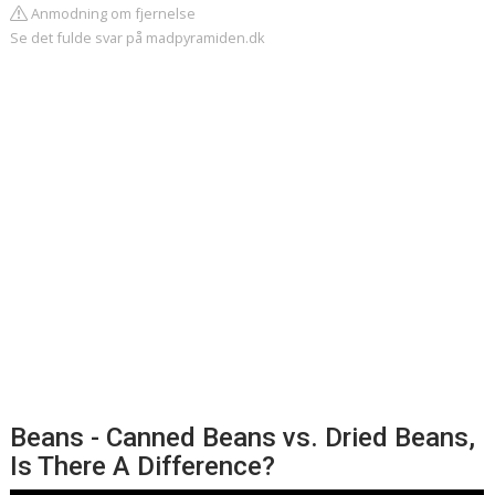
Anmodning om fjernelse
Se det fulde svar på madpyramiden.dk
Beans - Canned Beans vs. Dried Beans,
Is There A Difference?