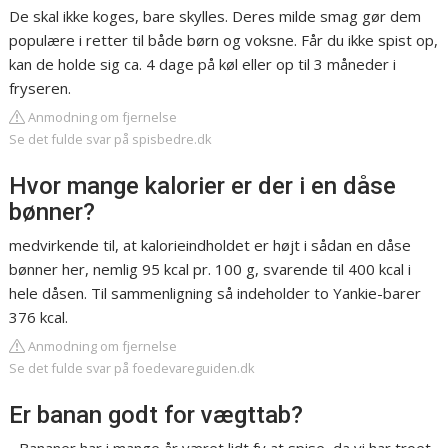
De skal ikke koges, bare skylles. Deres milde smag gør dem
populære i retter til både børn og voksne. Får du ikke spist op,
kan de holde sig ca. 4 dage på køl eller op til 3 måneder i
fryseren.
Anmodning om fjernelse
Se det fulde svar på spisbedre.dk
Hvor mange kalorier er der i en dåse
bønner?
medvirkende til, at kalorieindholdet er højt i sådan en dåse
bønner her, nemlig 95 kcal pr. 100 g, svarende til 400 kcal i
hele dåsen. Til sammenligning så indeholder to Yankie-barer
376 kcal.
Anmodning om fjernelse
Se det fulde svar på foedevareguiden.dk
Er banan godt for vægttab?