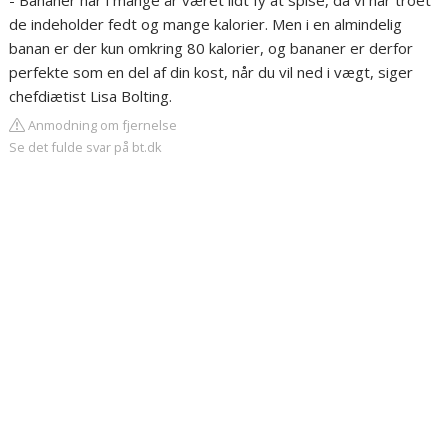
- Bananer har i mange år været lidt fy at spise, da vi har troet
de indeholder fedt og mange kalorier. Men i en almindelig
banan er der kun omkring 80 kalorier, og bananer er derfor
perfekte som en del af din kost, når du vil ned i vægt, siger
chefdiætist Lisa Bolting.
Anmodning om fjernelse
Se det fulde svar på bt.dk