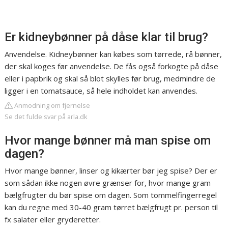
Er kidneybønner på dåse klar til brug?
Anvendelse. Kidneybønner kan købes som tørrede, rå bønner,
der skal koges før anvendelse. De fås også forkogte på dåse
eller i papbrik og skal så blot skylles før brug, medmindre de
ligger i en tomatsauce, så hele indholdet kan anvendes.
Anmodning om fjernelse
Se det fulde svar på arla.dk
Hvor mange bønner må man spise om
dagen?
Hvor mange bønner, linser og kikærter bør jeg spise? Der er
som sådan ikke nogen øvre grænser for, hvor mange gram
bælgfrugter du bør spise om dagen. Som tommelfingerregel
kan du regne med 30-40 gram tørret bælgfrugt pr. person til
fx salater eller gryderetter.