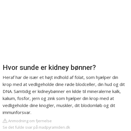
Hvor sunde er kidney bønner?
Heraf har de især et højt indhold af folat, som hjælper din
krop med at vedligeholde dine røde blodceller, din hud og dit
DNA. Samtidig er kidneybønner en kilde til mineralerne kalk,
kalium, fosfor, jern og zink som hjælper din krop med at
vedligeholde dine knogler, muskler, dit blodomløb og dit
immunforsvar.
Anmodning om fjernelse
Se det fulde svar på madpyramiden.dk