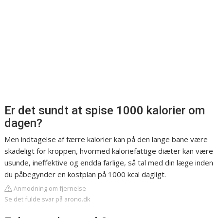
Er det sundt at spise 1000 kalorier om
dagen?
Men indtagelse af færre kalorier kan på den lange bane være
skadeligt for kroppen, hvormed kaloriefattige diæter kan være
usunde, ineffektive og endda farlige, så tal med din læge inden
du påbegynder en kostplan på 1000 kcal dagligt.
Anmodning om fjernelse
Se det fulde svar på arono.dk