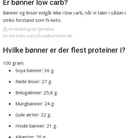
Er bønner low carb?
Bønner og linser indgår ikke i low carb, når vi taler i sådan i
striks forstand som fx keto.
Anmodning om fjernelse
Se det fulde svar på madbanditten.dk
Hvilke bønner er der flest proteiner i?
100 gram.
Soya bønner: 36 g.
Røde linser: 27 g.
Belugalinser: 25,8 g.
Mungbønner: 24 g.
Gule ærter: 22 g.
Hvide bønner: 21 g.
Kikærter: 20 g.