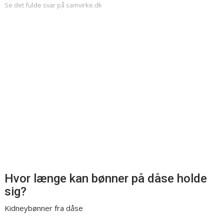
Se det fulde svar på samvirke.dk
Hvor længe kan bønner på dåse holde
sig?
Kidneybønner fra dåse