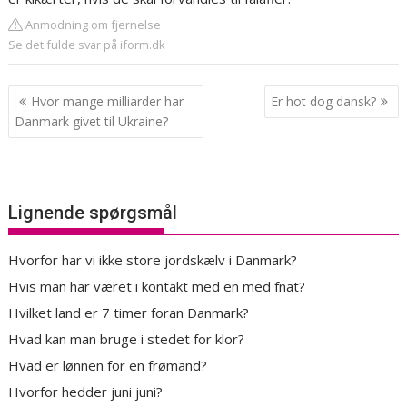
Anmodning om fjernelse
Se det fulde svar på iform.dk
Indlægsnavigation
Hvor mange milliarder har
Er hot dog dansk?
Danmark givet til Ukraine?
Lignende spørgsmål
Hvorfor har vi ikke store jordskælv i Danmark?
Hvis man har været i kontakt med en med fnat?
Hvilket land er 7 timer foran Danmark?
Hvad kan man bruge i stedet for klor?
Hvad er lønnen for en frømand?
Hvorfor hedder juni juni?