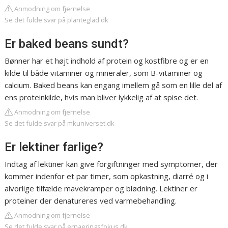
Anmodning om fjernelse
Se det fulde svar på planteglad.dk
Er baked beans sundt?
Bønner har et højt indhold af protein og kostfibre og er en
kilde til både vitaminer og mineraler, som B-vitaminer og
calcium. Baked beans kan engang imellem gå som en lille del af
ens proteinkilde, hvis man bliver lykkelig af at spise det.
Anmodning om fjernelse
Se det fulde svar på mkuniverset.dk
Er lektiner farlige?
Indtag af lektiner kan give forgiftninger med symptomer, der
kommer indenfor et par timer, som opkastning, diarré og i
alvorlige tilfælde mavekramper og blødning. Lektiner er
proteiner der denatureres ved varmebehandling.
Anmodning om fjernelse
Se det fulde svar på ernaeringsfokus.dk