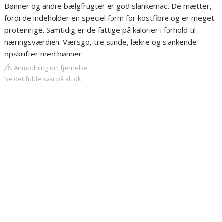
Bønner og andre bælgfrugter er god slankemad. De mætter,
fordi de indeholder en speciel form for kostfibre og er meget
proteinrige. Samtidig er de fattige på kalorier i forhold til
næringsværdien. Værsgo, tre sunde, lækre og slankende
opskrifter med bønner.
Anmodning om fjernelse
Se det fulde svar på alt.dk