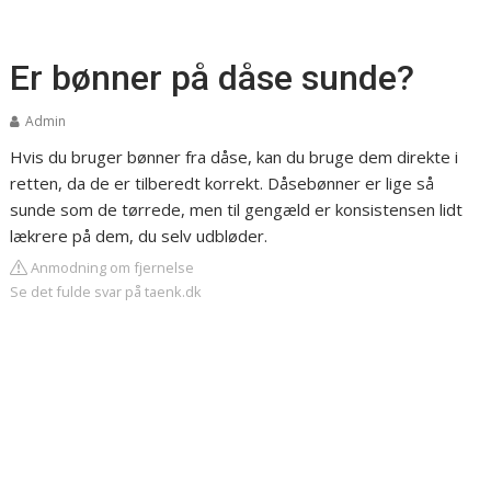
Er bønner på dåse sunde?
Admin
Hvis du bruger bønner fra dåse, kan du bruge dem direkte i
retten, da de er tilberedt korrekt. Dåsebønner er lige så
sunde som de tørrede, men til gengæld er konsistensen lidt
lækrere på dem, du selv udbløder.
Anmodning om fjernelse
Se det fulde svar på taenk.dk