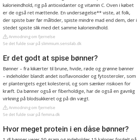
kalorieindhold, rig på antioxidanter og vitamin C. Oven i købet
er de også ret mættende. En undersøgelse** viste, at folk,
der spiste bær før måltider, spiste mindre mad end dem, der i
stedet spiste slik med det samme kalorieindhold.
Anmodning om fjernelse
Se det fulde svar på slimmium.sensilab.dk
Er det godt at spise bønner?
Bønner – fra kikærter til brune, hvide, røde og grønne bønner
– indeholder blandt andet isoflavonoider og fytosteroler, som
er planterigets eget kolesterol, og som sænker risikoen for
kræft. Da bønner også er fiberholdige, har de også en gavnlig
virkning på blodsukkeret og på din vægt.
Anmodning om fjernelse
Se det fulde svar på femina.dk
Hvor meget protein i en dåse bønner?
1 dl bønner vejer 50 gram og indeholder 15 kalorier fordelt på