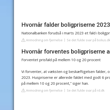
Hvornår falder boligpriserne 202
Nationalbanken forudså i marts 2023 et fald i bolig
Anmodning om fjernelse
Se det fulde svar på bolius.d
Hvornår forventes boligpriserne a
Forventet prisfald på mellem 10 og 20 procent
Vi forventer, at væksten og beskæftigelsen falder, og
2023. Huspriserne er allerede faldet med godt 6 pr
på mellem 10 og 20 procent,” siger han.
Anmodning om fjernelse
Se det fulde svar på rd.dk