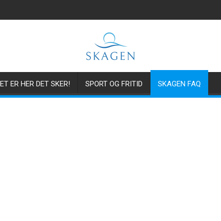
ET ER HER DET SKER!
SPORT OG FRITID
SKAGEN FAQ