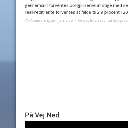
gennemsnit forventes boligpriserne at stige med se
realkreditrente forventes at falde til 2,9 procent i 2
Anmodning om fjernelse
Se det fulde svar på boligdea
På Vej Ned