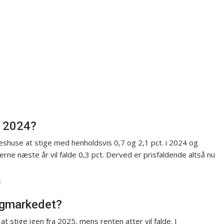
i 2024?
eshuse at stige med henholdsvis 0,7 og 2,1 pct. i 2024 og
rne næste år vil falde 0,3 pct. Derved er prisfaldende altså nu
k
igmarkedet?
t stige igen fra 2025, mens renten atter vil falde. I