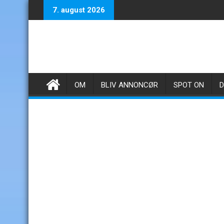
Skip
7. august 2026
to
content
OM
BLIV ANNONCØR
SPOT ON
D