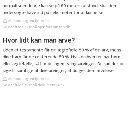
normaltseende øje kan se på 60 meters afstand, skal den
undersøgte have ind på seks meter for at kunne se.
Anmodning om fjernelse
Se det fulde svar på ojenforeningen.dk
Hvor lidt kan man arve?
Uden et testamente får din ægtefælle 50 % af din arv, mens
dine børn får de resterende 50 %. Hvis du hverken har børn
eller ægtefælle, så har du ingen tvangsarvinger. Du kan derfor
sige til samtlige af dine arvinger, at du gør dem arveløse.
Anmodning om fjernelse
Se det fulde svar på dokument24.dk