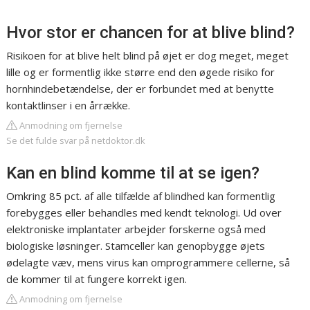
Hvor stor er chancen for at blive blind?
Risikoen for at blive helt blind på øjet er dog meget, meget
lille og er formentlig ikke større end den øgede risiko for
hornhindebetændelse, der er forbundet med at benytte
kontaktlinser i en årrække.
Anmodning om fjernelse
Se det fulde svar på netdoktor.dk
Kan en blind komme til at se igen?
Omkring 85 pct. af alle tilfælde af blindhed kan formentlig
forebygges eller behandles med kendt teknologi. Ud over
elektroniske implantater arbejder forskerne også med
biologiske løsninger. Stamceller kan genopbygge øjets
ødelagte væv, mens virus kan omprogrammere cellerne, så
de kommer til at fungere korrekt igen.
Anmodning om fjernelse