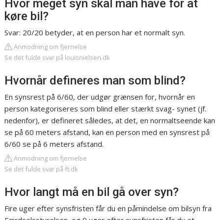
Hvor meget syn skal man have for at
køre bil?
Svar: 20/20 betyder, at en person har et normalt syn.
Anmodning om fjernelse
Se det fulde svar på louisnielsen.dk
Hvornår defineres man som blind?
En synsrest på 6/60, der udgør grænsen for, hvornår en
person kategoriseres som blind eller stærkt svag- synet (jf.
nedenfor), er defineret således, at det, en normaltseende kan
se på 60 meters afstand, kan en person med en synsrest på
6/60 se på 6 meters afstand.
Anmodning om fjernelse
Se det fulde svar på ft.dk
Hvor langt må en bil gå over syn?
Fire uger efter synsfristen får du en påmindelse om bilsyn fra