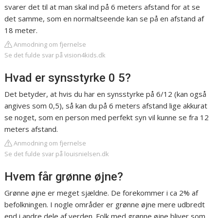
svarer det til at man skal ind på 6 meters afstand for at se
det samme, som en normaltseende kan se på en afstand af
18 meter.
Anmodning om fjernelse
Se det fulde svar på vision4kids.dk
Hvad er synsstyrke 0 5?
Det betyder, at hvis du har en synsstyrke på 6/12 (kan også
angives som 0,5), så kan du på 6 meters afstand lige akkurat
se noget, som en person med perfekt syn vil kunne se fra 12
meters afstand.
Anmodning om fjernelse
Se det fulde svar på louisnielsen.dk
Hvem får grønne øjne?
Grønne øjne er meget sjældne. De forekommer i ca 2% af
befolkningen. I nogle områder er grønne øjne mere udbredt
end i andre dele af verden. Folk med grønne øjne bliver som