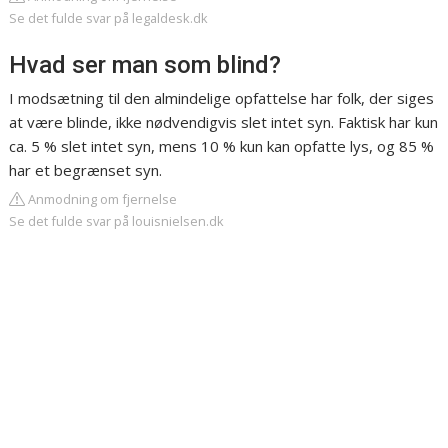
Se det fulde svar på legaldesk.dk
Hvad ser man som blind?
I modsætning til den almindelige opfattelse har folk, der siges
at være blinde, ikke nødvendigvis slet intet syn. Faktisk har kun
ca. 5 % slet intet syn, mens 10 % kun kan opfatte lys, og 85 %
har et begrænset syn.
Anmodning om fjernelse
Se det fulde svar på louisnielsen.dk