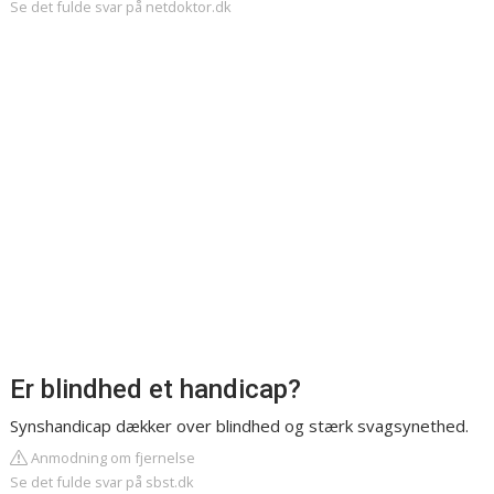
Se det fulde svar på netdoktor.dk
Er blindhed et handicap?
Synshandicap dækker over blindhed og stærk svagsynethed.
Anmodning om fjernelse
Se det fulde svar på sbst.dk