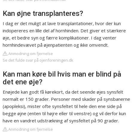
Kan øjne transplanteres?
I dag er det muligt at lave transplantationer, hvor der kun
indopereres en lille del af hornhinden. Det giver et stærkere
øje, et bedre syn og færre komplikationer. I dag venter
hornhindevævet på øjenpatienten og ikke omvendt.
Anmodning om fjernelse
Se det fulde svar på ojenforeningen.dk
Kan man køre bil hvis man er blind på
det ene øje?
Enøjede kan godt få kørekort, da det seende øjes synsfelt
normalt er 150 grader. Personer med skader på synsbanerne
(apopleksi), mister ofte synsfeltet til hele den ene side på
begge øjne (enten til højre eller til venstre) og vil derfor kun
have en vandret udstrækning af synsfeltet på 90 grader.
Anmodning om fjernelse