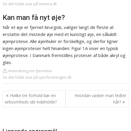
Se det fulde svar på memira.dk
Kan man få nyt øje?
Når et øje er fjernet kirurgisk, vælger langt de fleste at
erstatte det mistede øje med et kunstigt øje, en såkaldt
øjenprotese. Alle øjenhuler er forskellige, og derfor ligner
ingen øjenproteser helt hinanden. Figur 1A viser en typisk
øjenprotese. I Danmark fremstilles proteser af både akryl og
glas.
Anmodning om fjernelse
Se det fulde svar på ojenforeningen.dk
Indlægsnavigation
Hvilke tre forhold bør en
Hvordan vasker man fedtet
virksomheds idé indeholde?
hår?