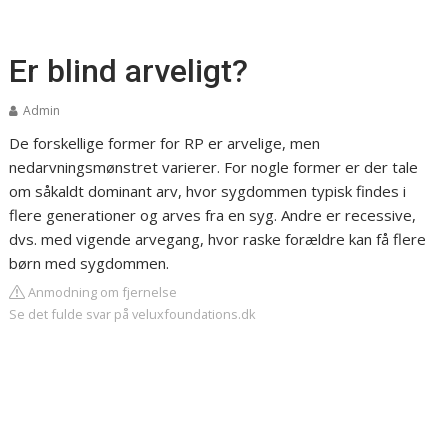
Er blind arveligt?
Admin
De forskellige former for RP er arvelige, men
nedarvningsmønstret varierer. For nogle former er der tale
om såkaldt dominant arv, hvor sygdommen typisk findes i
flere generationer og arves fra en syg. Andre er recessive,
dvs. med vigende arvegang, hvor raske forældre kan få flere
børn med sygdommen.
Anmodning om fjernelse
Se det fulde svar på veluxfoundations.dk