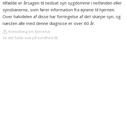
tilfælde er årsagen til nedsat syn sygdomme i nethinden eller
synsbanerne, som fører information fra øjnene til hjernen.
Over halvdelen af disse har forringelse af det skarpe syn, og
næsten alle med denne diagnose er over 60 år.
Anmodning om fjernelse
Se det fulde svar på sundhed.dk