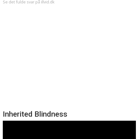
Se det fulde svar på illvid.dk
Inherited Blindness