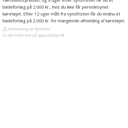
Færdselsstyrelsen, og 9 uger efter synsfristen får du et
bødeforlæg på 2.000 kr., hvis du ikke får periodesynet
køretøjet. Efter 12 uger målt fra synsfristen får du endnu et
bødeforlæg på 2.000 kr. for manglende afmelding af køretøjet.
Anmodning om fjernelse
Se det fulde svar på applusbilsyn.dk