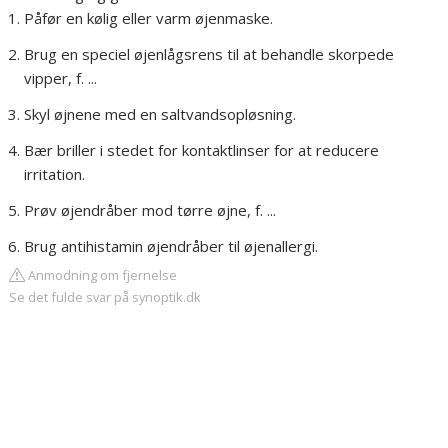
Påfør en kølig eller varm øjenmaske.
Brug en speciel øjenlågsrens til at behandle skorpede
vipper, f. ...
Skyl øjnene med en saltvandsopløsning.
Bær briller i stedet for kontaktlinser for at reducere
irritation.
Prøv øjendråber mod tørre øjne, f. ...
Brug antihistamin øjendråber til øjenallergi.
Anmodning om fjernelse
Se det fulde svar på synoptik.dk