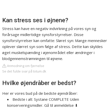
Kan stress ses i øjnene?
Stress kan have en negativ indvirkning på vores syn og
forårsage midlertidige synsforstyrrelser. Disse
synsforstyrrelser kan omfatte: Sløret syn: Mange mennesker
oplever slørret syn som følge af stress. Dette kan skyldes
øget muskelspænding i øjenområdet eller ændringer i
blodgennemstrømningen til øjnene.
Anmodning om fjernelse
Se det fulde svar på totum.dk
Hvilke øjendråber er bedst?
Her er vores bud på de bedste øjendråber:
Bedste i alt: Systane COMPLETE Uden
konserveringsmidler. Gå til anmeldelse ⬇