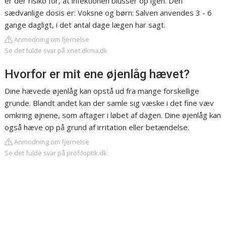
er der risiko for, at infektionen blusser op igen. Den
sædvanlige dosis er: Voksne og børn: Salven anvendes 3 - 6
gange dagligt, i det antal dage lægen har sagt.
Anmodning om fjernelse
Se det fulde svar på xnet.dkma.dk
Hvorfor er mit ene øjenlåg hævet?
Dine hævede øjenlåg kan opstå ud fra mange forskellige
grunde. Blandt andet kan der samle sig væske i det fine væv
omkring øjnene, som aftager i løbet af dagen. Dine øjenlåg kan
også hæve op på grund af irritation eller betændelse.
Anmodning om fjernelse
Se det fulde svar på profiloptik.dk