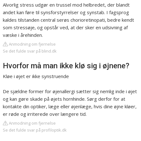
Alvorlig stress udgør en trussel mod helbredet, der blandt
andet kan føre til synsforstyrrelser og synstab. I fagsprog
kaldes tilstanden central serøs chorioretinopati, bedre kendt
som stressøje, og opstår ved, at der sker en udsivning af
væske i årehinden.
Anmodning om fjernelse
Se det fulde svar på blind.dk
Hvorfor må man ikke klø sig i øjnene?
Kløe i øjet er ikke synstruende
De sjældne former for øjenallergi sætter sig nemlig inde i øjet
og kan gøre skade på øjets hornhinde. Sørg derfor for at
kontakte din optiker, læge eller øjenlæge, hvis dine øjne kløer,
er røde og irriterede over længere tid.
Anmodning om fjernelse
Se det fulde svar på profiloptik.dk