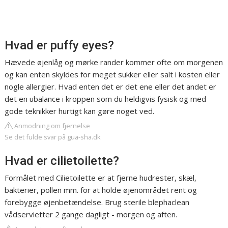
Hvad er puffy eyes?
Hævede øjenlåg og mørke rander kommer ofte om morgenen
og kan enten skyldes for meget sukker eller salt i kosten eller
nogle allergier. Hvad enten det er det ene eller det andet er
det en ubalance i kroppen som du heldigvis fysisk og med
gode teknikker hurtigt kan gøre noget ved.
Anmodning om fjernelse
Se det fulde svar på gua-sha.dk
Hvad er cilietoilette?
Formålet med Cilietoilette er at fjerne hudrester, skæl,
bakterier, pollen mm. for at holde øjenområdet rent og
forebygge øjenbetændelse. Brug sterile blephaclean
vådservietter 2 gange dagligt - morgen og aften.