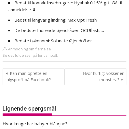
Bedst til kontaktlinsebrugere: Hyabak 0.15% gtt. Gå til
anmeldelse ⬇
Bedst til langvarig lindring: Max OptiFresh. ...
De bedste lindrende øjendråber: OCUflash. ...
Bedste i økonomi: Solunate Øjendråber.
Anmodning om fjernelse
Se det fulde svar på lentiamo.dk
Indlægsnavigation
Kan man oprette en
Hvor hurtigt vokser en
salgsprofil på Facebook?
monstera?
Lignende spørgsmål
Hvor længe har babyer blå øjne?