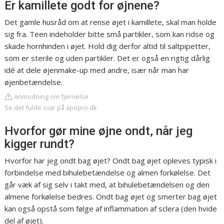
Er kamillete godt for øjnene?
Det gamle husråd om at rense øjet i kamillete, skal man holde
sig fra. Teen indeholder bitte små partikler, som kan ridse og
skade hornhinden i øjet. Hold dig derfor altid til saltpipetter,
som er sterile og uden partikler. Det er også en rigtig dårlig
idé at dele øjenmake-up med andre, især når man har
øjenbetændelse.
Anmodning om fjernelse
Se det fulde svar på apopro.dk
Hvorfor gør mine øjne ondt, når jeg
kigger rundt?
Hvorfor har jeg ondt bag øjet? Ondt bag øjet opleves typisk i
forbindelse med bihulebetændelse og almen forkølelse. Det
går væk af sig selv i takt med, at bihulebetændelsen og den
almene forkølelse bedres. Ondt bag øjet og smerter bag øjet
kan også opstå som følge af inflammation af sclera (den hvide
del af øjet).