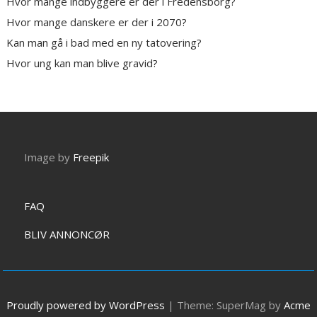
Hvor mange indbyggere er der i Fredensborg?
Hvor mange danskere er der i 2070?
Kan man gå i bad med en ny tatovering?
Hvor ung kan man blive gravid?
Image by
Freepik
FAQ
BLIV ANNONCØR
Proudly powered by WordPress
|
Theme: SuperMag by
Acme