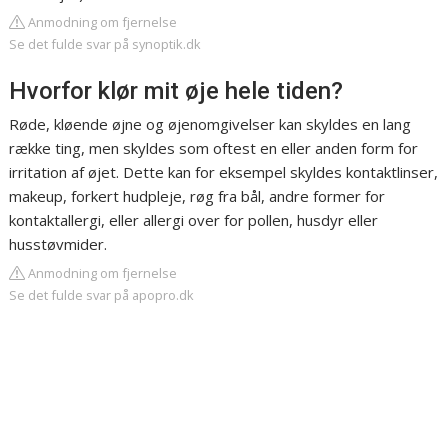
Anmodning om fjernelse
Se det fulde svar på synoptik.dk
Hvorfor klør mit øje hele tiden?
Røde, kløende øjne og øjenomgivelser kan skyldes en lang
række ting, men skyldes som oftest en eller anden form for
irritation af øjet. Dette kan for eksempel skyldes kontaktlinser,
makeup, forkert hudpleje, røg fra bål, andre former for
kontaktallergi, eller allergi over for pollen, husdyr eller
husstøvmider.
Anmodning om fjernelse
Se det fulde svar på apopro.dk