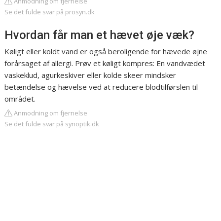
Anmodning om fjernelse
Se det fulde svar på prosyn.dk
Hvordan får man et hævet øje væk?
Køligt eller koldt vand er også beroligende for hævede øjne
forårsaget af allergi. Prøv et køligt kompres: En vandvædet
vaskeklud, agurkeskiver eller kolde skeer mindsker
betændelse og hævelse ved at reducere blodtilførslen til
området.
Anmodning om fjernelse
Se det fulde svar på synoptik.dk