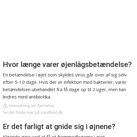
Hvor længe varer øjenlågsbetændelse?
En betændelse i øjet som skyldes virus går over af sig selv
efter 5-10 dage. Hvis der er infektion med bakterier, varer
betændelsen ubehandlet fra få dage op til 2 uger, men kan
lindres med antibiotika.
Anmodning om fjernelse
Se det fulde svar på sundhed.dk
Er det farligt at gnide sig i øjnene?
Kløende øjne ved at få et fremmedlegeme i øjet