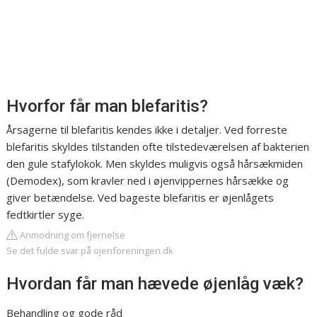
Hvorfor får man blefaritis?
Årsagerne til blefaritis kendes ikke i detaljer. Ved forreste
blefaritis skyldes tilstanden ofte tilstedeværelsen af bakterien
den gule stafylokok. Men skyldes muligvis også hårsækmiden
(Demodex), som kravler ned i øjenvippernes hårsække og
giver betændelse. Ved bageste blefaritis er øjenlågets
fedtkirtler syge.
Anmodning om fjernelse
Se det fulde svar på ojenforeningen.dk
Hvordan får man hævede øjenlåg væk?
Behandling og gode råd