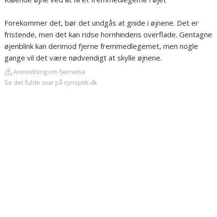
Forekommer det, bør det undgås at gnide i øjnene. Det er
fristende, men det kan ridse hornhindens overflade. Gentagne
øjenblink kan derimod fjerne fremmedlegemet, men nogle
gange vil det være nødvendigt at skylle øjnene.
Anmodning om fjernelse
Se det fulde svar på synoptik.dk