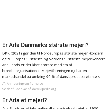
Er Arla Danmarks største mejeri?
DKK (2021) gør den til Nordeuropas største mejeri-koncern
og til Europas 5. største og Verdens 9. største mejerikoncern.
Arla Foods er det klart største medlem af
brancheorganisationen Mejeriforeningen og har en
markedsandel på omkring 90 % af dansk produceret mælk.
Anmodning om fjernelse
Se det fulde svar på da.wikipedia.org
Er Arla et mejeri?
Arla Foods er et internationalt mejeriselskab ejet af 8900