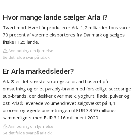
Hvor mange lande sælger Arla i?
Tværtimod. Hvert år producerer Arla 1,2 milliarder tons varer.
70 procent af varerne eksporteres fra Danmark og sælges
friske i 125 lande.
Anmodning om fjernelse
Se det fulde svar på itd.dk
Er Arla markedsleder?
Arla® er det største strategiske brand baseret på
omsætning og er et paraply-brand med forskellige succesrige
sub-brands, der dækker over mælk, yoghurt, fløde, pulver og
ost. Arla® leverede volumendrevet salgsvækst på 4,4
procent og øgede omsætningen til EUR 3.359 millioner
sammenlignet med EUR 3.116 millioner i 2020.
Anmodning om fjernelse
Se det fulde svar på arla.dk