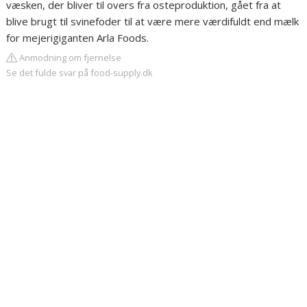
væsken, der bliver til overs fra osteproduktion, gået fra at
blive brugt til svinefoder til at være mere værdifuldt end mælk
for mejerigiganten Arla Foods.
Anmodning om fjernelse
Se det fulde svar på food-supply.dk