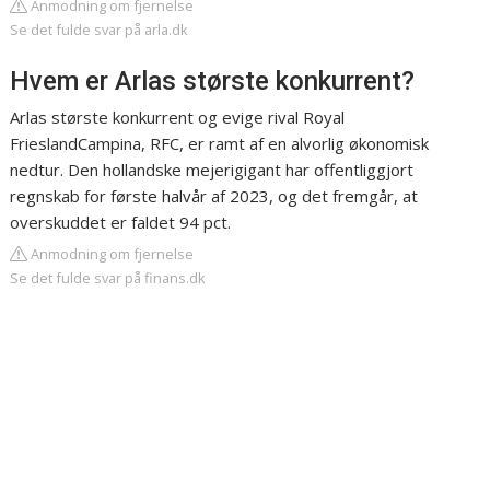
Anmodning om fjernelse
Se det fulde svar på arla.dk
Hvem er Arlas største konkurrent?
Arlas største konkurrent og evige rival Royal
FrieslandCampina, RFC, er ramt af en alvorlig økonomisk
nedtur. Den hollandske mejerigigant har offentliggjort
regnskab for første halvår af 2023, og det fremgår, at
overskuddet er faldet 94 pct.
Anmodning om fjernelse
Se det fulde svar på finans.dk