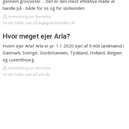
gennem grossister. - Det er den mest effektive måde at
handle på - både for os og for slutkunden.
Anmodning om fjernelse
Se det fulde svar på dagligvarehandlen.dk
Hvor meget ejer Arla?
Hvem ejer Arla? Arla er pr. 1.1 2020 ejet af 9.406 landmænd i
Danmark, Sverige, Storbritannien, Tyskland, Holland, Belgien
og Luxembourg.
Anmodning om fjernelse
Se det fulde svar på arla.dk