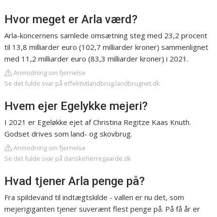
Hvor meget er Arla værd?
Arla-koncernens samlede omsætning steg med 23,2 procent
til 13,8 milliarder euro (102,7 milliarder kroner) sammenlignet
med 11,2 milliarder euro (83,3 milliarder kroner) i 2021.
Anmodning om fjernelse
Se det fulde svar på effektivtlandbrug.landbrugnet.dk
Hvem ejer Egelykke mejeri?
I 2021 er Egeløkke ejet af Christina Regitze Kaas Knuth.
Godset drives som land- og skovbrug.
Anmodning om fjernelse
Se det fulde svar på danskeherregaarde.dk
Hvad tjener Arla penge på?
Fra spildevand til indtægtskilde - vallen er nu det, som
mejerigiganten tjener suverænt flest penge på. På få år er