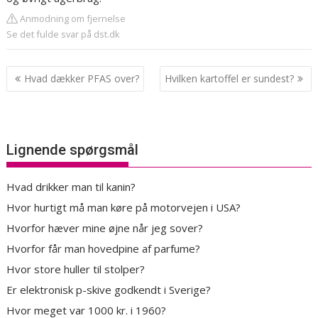
Anmodning om fjernelse
Se det fulde svar på dst.dk
Indlægsnavigation
Hvad dækker PFAS over?
Hvilken kartoffel er sundest?
Lignende spørgsmål
Hvad drikker man til kanin?
Hvor hurtigt må man køre på motorvejen i USA?
Hvorfor hæver mine øjne når jeg sover?
Hvorfor får man hovedpine af parfume?
Hvor store huller til stolper?
Er elektronisk p-skive godkendt i Sverige?
Hvor meget var 1000 kr. i 1960?