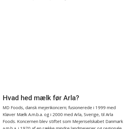
Hvad hed mælk før Arla?
MD Foods, dansk mejerikoncern; fusionerede i 1999 med
Kløver Mælk A.m.b.a. og i 2000 med Arla, Sverige, til Arla
Foods. Koncernen blev stiftet som Mejeriselskabet Danmark
a.m.b.a. i 1970 af en række mindre landmejerier og regionale