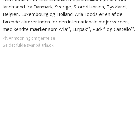
landmænd fra Danmark, Sverige, Storbritannien, Tyskland,
Belgien, Luxembourg og Holland. Arla Foods er en af de
førende aktører inden for den internationale mejeriverden,
®
®
®
®
med kendte mærker som Arla
, Lurpak
, Puck
og Castello
.
Anmodning om fjernelse
Se det fulde svar på arla.dk