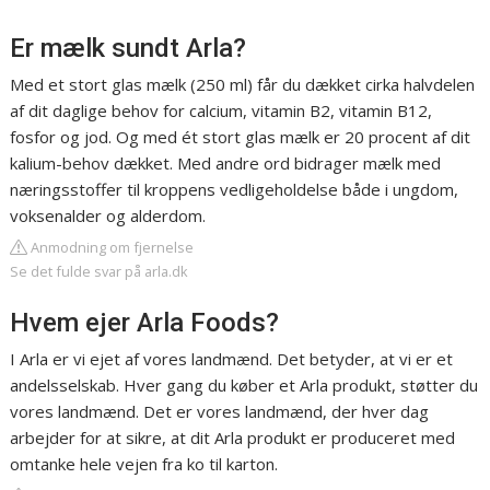
Er mælk sundt Arla?
Med et stort glas mælk (250 ml) får du dækket cirka halvdelen
af dit daglige behov for calcium, vitamin B2, vitamin B12,
fosfor og jod. Og med ét stort glas mælk er 20 procent af dit
kalium-behov dækket. Med andre ord bidrager mælk med
næringsstoffer til kroppens vedligeholdelse både i ungdom,
voksenalder og alderdom.
Anmodning om fjernelse
Se det fulde svar på arla.dk
Hvem ejer Arla Foods?
I Arla er vi ejet af vores landmænd. Det betyder, at vi er et
andelsselskab. Hver gang du køber et Arla produkt, støtter du
vores landmænd. Det er vores landmænd, der hver dag
arbejder for at sikre, at dit Arla produkt er produceret med
omtanke hele vejen fra ko til karton.