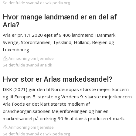
Se det fulde svar på da.wikipedia.org
Hvor mange landmænd er en del af
Arla?
Arla er pr. 1.1 2020 ejet af 9.406 landmænd i Danmark,
Sverige, Storbritannien, Tyskland, Holland, Belgien og
Luxembourg.
Anmodning om fjernelse
Se det fulde svar på arla.dk
Hvor stor er Arlas markedsandel?
DKK (2021) gør den til Nordeuropas største mejeri-koncern
og til Europas 5. største og Verdens 9. største mejerikoncern.
Arla Foods er det klart største medlem af
brancheorganisationen Mejeriforeningen og har en
markedsandel på omkring 90 % af dansk produceret mælk.
Anmodning om fjernelse
Se det fulde svar på da.wikipedia.org