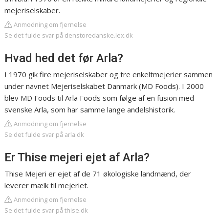
mejeriselskaber.
Anmodning om fjernelse
Se det fulde svar på denstoredanske.lex.dk
Hvad hed det før Arla?
I 1970 gik fire mejeriselskaber og tre enkeltmejerier sammen
under navnet Mejeriselskabet Danmark (MD Foods). I 2000
blev MD Foods til Arla Foods som følge af en fusion med
svenske Arla, som har samme lange andelshistorik.
Anmodning om fjernelse
Se det fulde svar på arla.dk
Er Thise mejeri ejet af Arla?
Thise Mejeri er ejet af de 71 økologiske landmænd, der
leverer mælk til mejeriet.
Anmodning om fjernelse
Se det fulde svar på thise.dk