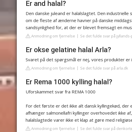
Er and halal?
Den danske juleand er halalslagtet. Den industrielle 
om de fleste af ænderne havner på danske middagsbo
sandsynlighed for, at der er blevet fremsagt en mus
Anmodning om fjernelse
Se det fulde svar på jyllands
Er okse gelatine halal Arla?
Svaret på det spørgsmål er nej, vores produkter er i
Anmodning om fjernelse
Se det fulde svar på arla.dk
Er Rema 1000 kylling halal?
Uforskammet svar fra REMA 1000
For det første er det ikke alt dansk kyllingekød, der
afhænger salmonellafri kyllinger overhovedet ikke af
halalslagtede varer ikke et klap at gøre med religiø
Anmodning om fjernelse
Se det fulde svar på denkort