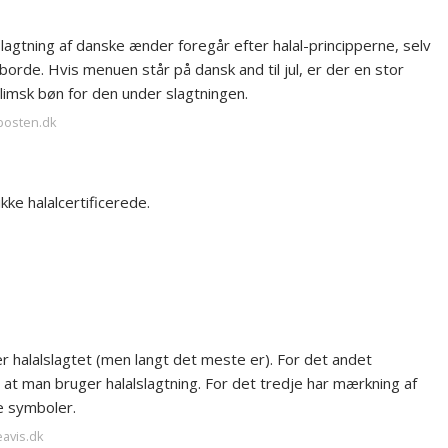
slagtning af danske ænder foregår efter halal-principperne, selv
rde. Hvis menuen står på dansk and til jul, er der en stor
limsk bøn for den under slagtningen.
-posten.dk
kke halalcertificerede.
 er halalslagtet (men langt det meste er). For det andet
, at man bruger halalslagtning. For det tredje har mærkning af
se symboler.
eavis.dk