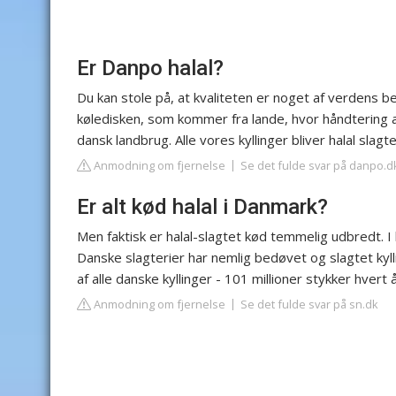
Er Danpo halal?
Du kan stole på, at kvaliteten er noget af verdens b
køledisken, som kommer fra lande, hvor håndtering 
dansk landbrug. Alle vores kyllinger bliver halal slagte
Anmodning om fjernelse
Se det fulde svar på danpo.d
Er alt kød halal i Danmark?
Men faktisk er halal-slagtet kød temmelig udbredt. I h
Danske slagterier har nemlig bedøvet og slagtet kylli
af alle danske kyllinger - 101 millioner stykker hvert å
Anmodning om fjernelse
Se det fulde svar på sn.dk