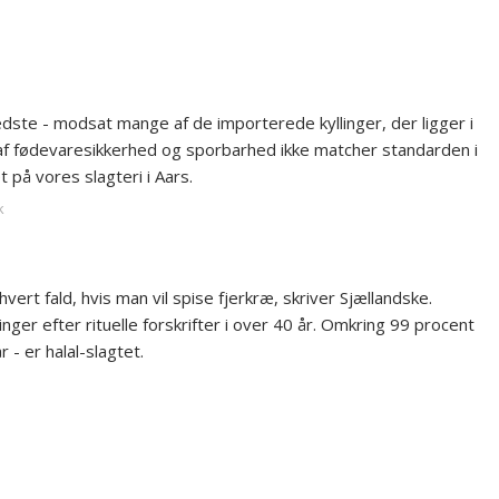
edste - modsat mange af de importerede kyllinger, der ligger i
af fødevaresikkerhed og sporbarhed ikke matcher standarden i
t på vores slagteri i Aars.
k
vert fald, hvis man vil spise fjerkræ, skriver Sjællandske.
nger efter rituelle forskrifter i over 40 år. Omkring 99 procent
r - er halal-slagtet.