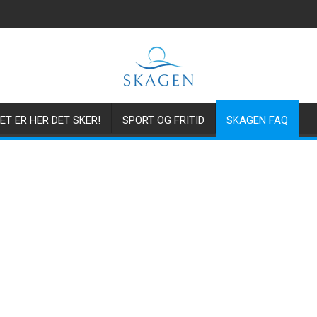
ET ER HER DET SKER!
SPORT OG FRITID
SKAGEN FAQ