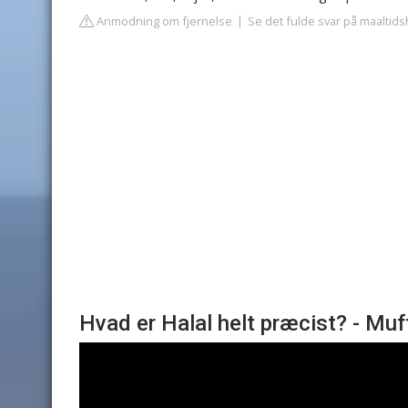
Anmodning om fjernelse
Se det fulde svar på maalti
Hvad er Halal helt præcist? - Mu