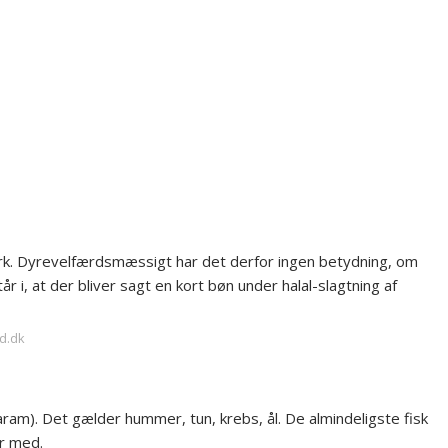
mark. Dyrevelfærdsmæssigt har det derfor ingen betydning, om
tår i, at der bliver sagt en kort bøn under halal-slagtning af
d.dk
aram). Det gælder hummer, tun, krebs, ål. De almindeligste fisk
er med.