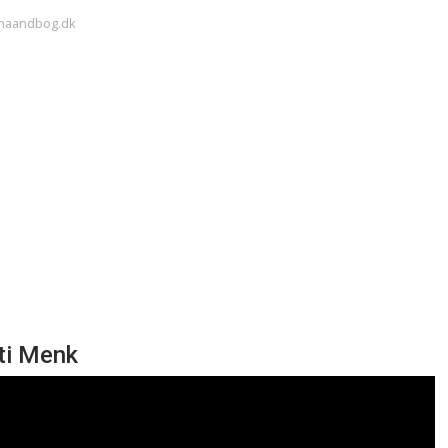
dshaandbog.dk
fti Menk