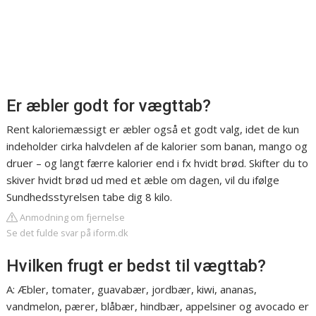
Er æbler godt for vægttab?
Rent kaloriemæssigt er æbler også et godt valg, idet de kun
indeholder cirka halvdelen af de kalorier som banan, mango og
druer – og langt færre kalorier end i fx hvidt brød. Skifter du to
skiver hvidt brød ud med et æble om dagen, vil du ifølge
Sundhedsstyrelsen tabe dig 8 kilo.
Anmodning om fjernelse
Se det fulde svar på iform.dk
Hvilken frugt er bedst til vægttab?
A: Æbler, tomater, guavabær, jordbær, kiwi, ananas,
vandmelon, pærer, blåbær, hindbær, appelsiner og avocado er