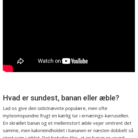
Hvad er sundest, banan eller æble?
Lad os give den sidstnævnte populære, men ofte
myteomspundne frugt en kærlig tur i ernærings-karrusellen.
En skrællet banan og et mellemstort æble vejer omtrent det
samme, men kalorieindholdet i bananen er næsten dobbelt så
stort som i æblet. Det betyder ikke, at en banan er usund.