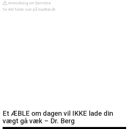
Anmodning om fjernelse
Se det fulde svar på madital.dk
Et ÆBLE om dagen vil IKKE lade din
vægt gå væk – Dr. Berg