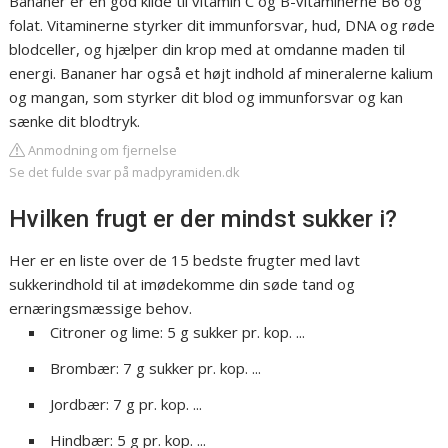
Bananer er en god kilde til vitamin C og B-vitaminerne B6 og
folat. Vitaminerne styrker dit immunforsvar, hud, DNA og røde
blodceller, og hjælper din krop med at omdanne maden til
energi. Bananer har også et højt indhold af mineralerne kalium
og mangan, som styrker dit blod og immunforsvar og kan
sænke dit blodtryk.
Anmodning om fjernelse
Se det fulde svar på madpyramiden.dk
Hvilken frugt er der mindst sukker i?
Her er en liste over de 15 bedste frugter med lavt
sukkerindhold til at imødekomme din søde tand og
ernæringsmæssige behov.
Citroner og lime: 5 g sukker pr. kop. ...
Brombær: 7 g sukker pr. kop. ...
Jordbær: 7 g pr. kop. ...
Hindbær: 5 g pr. kop. ...