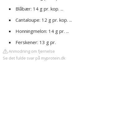
Blåbær: 14 g pr. kop. ...
Cantaloupe: 12 g pr. kop. ...
Honningmelon: 14 g pr. ...
Ferskener: 13 g pr.
Anmodning om fjernelse
Se det fulde svar på myprotein.dk