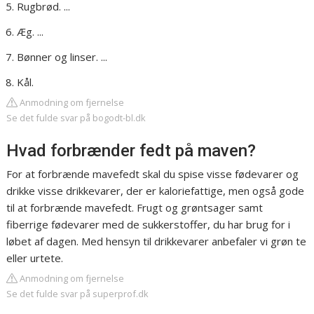
Rugbrød. ...
Æg. ...
Bønner og linser. ...
Kål.
Anmodning om fjernelse
Se det fulde svar på bogodt-bl.dk
Hvad forbrænder fedt på maven?
For at forbrænde mavefedt skal du spise visse fødevarer og
drikke visse drikkevarer, der er kaloriefattige, men også gode
til at forbrænde mavefedt. Frugt og grøntsager samt
fiberrige fødevarer med de sukkerstoffer, du har brug for i
løbet af dagen. Med hensyn til drikkevarer anbefaler vi grøn te
eller urtete.
Anmodning om fjernelse
Se det fulde svar på superprof.dk