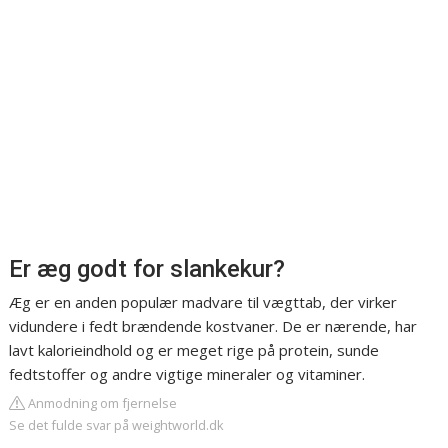
Er æg godt for slankekur?
Æg er en anden populær madvare til vægttab, der virker
vidundere i fedt brændende kostvaner. De er nærende, har
lavt kalorieindhold og er meget rige på protein, sunde
fedtstoffer og andre vigtige mineraler og vitaminer.
Anmodning om fjernelse
Se det fulde svar på weightworld.dk