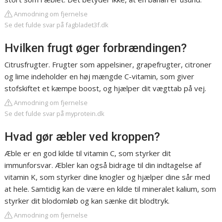
Anmodning om fjernelse
Se det fulde svar på fagbladet3f.dk
Hvilken frugt øger forbrændingen?
Citrusfrugter. Frugter som appelsiner, grapefrugter, citroner
og lime indeholder en høj mængde C-vitamin, som giver
stofskiftet et kæmpe boost, og hjælper dit vægttab på vej.
Anmodning om fjernelse
Se det fulde svar på myprotein.dk
Hvad gør æbler ved kroppen?
Æble er en god kilde til vitamin C, som styrker dit
immunforsvar. Æbler kan også bidrage til din indtagelse af
vitamin K, som styrker dine knogler og hjælper dine sår med
at hele. Samtidig kan de være en kilde til mineralet kalium, som
styrker dit blodomløb og kan sænke dit blodtryk.
Anmodning om fjernelse