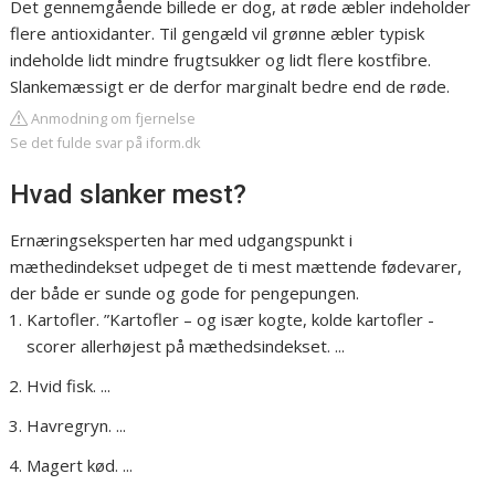
Det gennemgående billede er dog, at røde æbler indeholder
flere antioxidanter. Til gengæld vil grønne æbler typisk
indeholde lidt mindre frugtsukker og lidt flere kostfibre.
Slankemæssigt er de derfor marginalt bedre end de røde.
Anmodning om fjernelse
Se det fulde svar på iform.dk
Hvad slanker mest?
Ernæringseksperten har med udgangspunkt i
mæthedindekset udpeget de ti mest mættende fødevarer,
der både er sunde og gode for pengepungen.
Kartofler. ”Kartofler – og især kogte, kolde kartofler -
scorer allerhøjest på mæthedsindekset. ...
Hvid fisk. ...
Havregryn. ...
Magert kød. ...