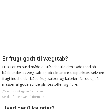
Er frugt godt til vægttab?
Frugt er en sund måde at tilfredsstille den søde tand på –
både under et vægttab og på alle andre tidspunkter. Selv om
frugt indeholder både frugtsukker og kalorier, får du også
masser af gode sunde plantestoffer og fibre.
Anmodning om fjernelse
Se det fulde svar på iform.dk
Hvad har 0 kalorier?