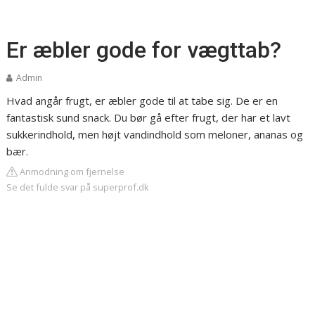
Er æbler gode for vægttab?
Admin
Hvad angår frugt, er æbler gode til at tabe sig.
De er en
fantastisk sund snack. Du bør gå efter frugt, der har et lavt
sukkerindhold, men højt vandindhold som meloner, ananas og
bær.
Anmodning om fjernelse
Se det fulde svar på superprof.dk