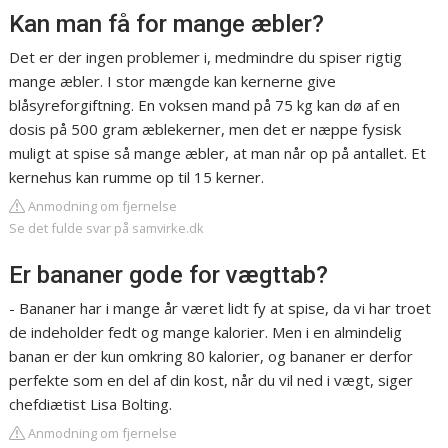
Kan man få for mange æbler?
Det er der ingen problemer i, medmindre du spiser rigtig
mange æbler. I stor mængde kan kernerne give
blåsyreforgiftning. En voksen mand på 75 kg kan dø af en
dosis på 500 gram æblekerner, men det er næppe fysisk
muligt at spise så mange æbler, at man når op på antallet. Et
kernehus kan rumme op til 15 kerner.
Anmodning om fjernelse
Se det fulde svar på samvirke.dk
Er bananer gode for vægttab?
- Bananer har i mange år været lidt fy at spise, da vi har troet
de indeholder fedt og mange kalorier. Men i en almindelig
banan er der kun omkring 80 kalorier, og bananer er derfor
perfekte som en del af din kost, når du vil ned i vægt, siger
chefdiætist Lisa Bolting.
Anmodning om fjernelse