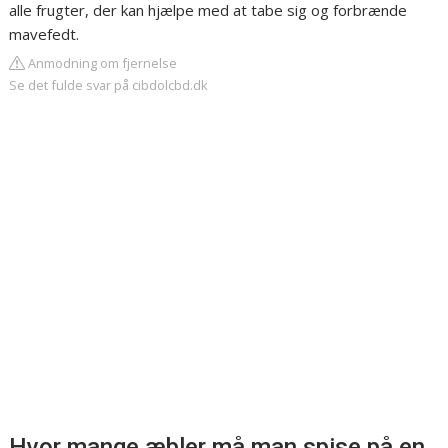
alle frugter, der kan hjælpe med at tabe sig og forbrænde
mavefedt.
Anmodning om fjernelse
Se det fulde svar på cibdolcbd.dk
Hvor mange æbler må man spise på en