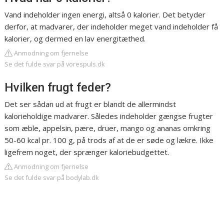
Vand indeholder ingen energi, altså 0 kalorier. Det betyder
derfor, at madvarer, der indeholder meget vand indeholder få
kalorier, og dermed en lav energitæthed.
Anmodning om fjernelse
Se det fulde svar på vorespuls.dk
Hvilken frugt feder?
Det ser sådan ud at frugt er blandt de allermindst
kalorieholdige madvarer. Således indeholder gængse frugter
som æble, appelsin, pære, druer, mango og ananas omkring
50-60 kcal pr. 100 g, på trods af at de er søde og lækre. Ikke
ligefrem noget, der sprænger kaloriebudgettet.
Anmodning om fjernelse
Se det fulde svar på bodylab.dk