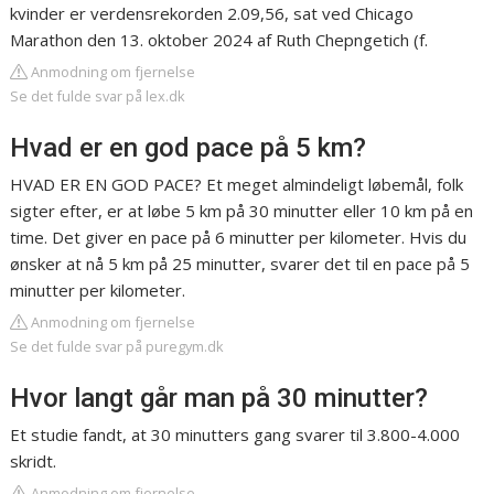
kvinder er verdensrekorden 2.09,56, sat ved Chicago
Marathon den 13. oktober 2024 af Ruth Chepngetich (f.
Anmodning om fjernelse
Se det fulde svar på lex.dk
Hvad er en god pace på 5 km?
HVAD ER EN GOD PACE? Et meget almindeligt løbemål, folk
sigter efter, er at løbe 5 km på 30 minutter eller 10 km på en
time. Det giver en pace på 6 minutter per kilometer. Hvis du
ønsker at nå 5 km på 25 minutter, svarer det til en pace på 5
minutter per kilometer.
Anmodning om fjernelse
Se det fulde svar på puregym.dk
Hvor langt går man på 30 minutter?
Et studie fandt, at 30 minutters gang svarer til 3.800-4.000
skridt.
Anmodning om fjernelse