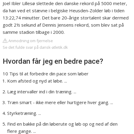
Joel Ibler Lillesø slettede den danske rekord på 5000 meter,
da han ved et stævne i belgiske Heusden-Zolder løb i tiden
13:22,74 minutter. Det bare 20-årige stortalent skar dermed
godt 2½ sekund af Dennis Jensens rekord, som blev sat på
samme stadion tilbage i 2000.
Anmodning om fjernelse
Se det fulde svar på dansk-atletik.dk
Hvordan får jeg en bedre pace?
10 Tips til at forbedre din pace som løber
Kom afsted og nyd at løbe. ...
Læg intervaller ind i din træning. ...
Træn smart - ikke mere eller hurtigere hver gang. ...
Styrketræning. ...
Find en bakke på din løberute og løb op og ned af den
flere gange. ...