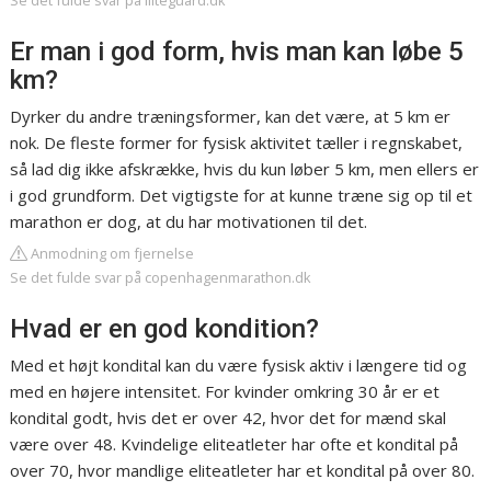
Se det fulde svar på liiteguard.dk
Er man i god form, hvis man kan løbe 5
km?
Dyrker du andre træningsformer, kan det være, at 5 km er
nok. De fleste former for fysisk aktivitet tæller i regnskabet,
så lad dig ikke afskrække, hvis du kun løber 5 km, men ellers er
i god grundform. Det vigtigste for at kunne træne sig op til et
marathon er dog, at du har motivationen til det.
Anmodning om fjernelse
Se det fulde svar på copenhagenmarathon.dk
Hvad er en god kondition?
Med et højt kondital kan du være fysisk aktiv i længere tid og
med en højere intensitet. For kvinder omkring 30 år er et
kondital godt, hvis det er over 42, hvor det for mænd skal
være over 48. Kvindelige eliteatleter har ofte et kondital på
over 70, hvor mandlige eliteatleter har et kondital på over 80.