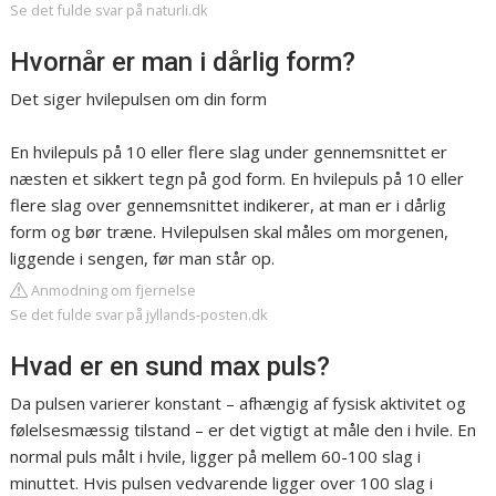
Se det fulde svar på naturli.dk
Hvornår er man i dårlig form?
Det siger hvilepulsen om din form
En hvilepuls på 10 eller flere slag under gennemsnittet er
næsten et sikkert tegn på god form. En hvilepuls på 10 eller
flere slag over gennemsnittet indikerer, at man er i dårlig
form og bør træne. Hvilepulsen skal måles om morgenen,
liggende i sengen, før man står op.
Anmodning om fjernelse
Se det fulde svar på jyllands-posten.dk
Hvad er en sund max puls?
Da pulsen varierer konstant – afhængig af fysisk aktivitet og
følelsesmæssig tilstand – er det vigtigt at måle den i hvile. En
normal puls målt i hvile, ligger på mellem 60-100 slag i
minuttet. Hvis pulsen vedvarende ligger over 100 slag i