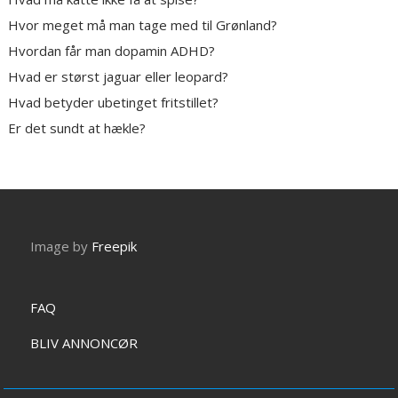
Hvor meget må man tage med til Grønland?
Hvordan får man dopamin ADHD?
Hvad er størst jaguar eller leopard?
Hvad betyder ubetinget fritstillet?
Er det sundt at hækle?
Image by
Freepik
FAQ
BLIV ANNONCØR