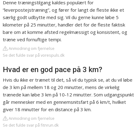
Denne træningstilgang kaldes populært for
“leverpostejstræning”, og fører for langt de fleste ikke et
særlig godt udbytte med sig. Vil du gerne kunne løbe 5
kilometer på 25 minutter, handler det for de fleste faktisk
bare om at komme afsted regelmæssigt og konsistent, og
træne ved fornuftige tempi.
Anmodning om fjernelse
Se det fulde svar på vorespuls.dk
Hvad er en god pace på 3 km?
Hvis du ikke er trænet til det, så vil du typisk se, at du vil løbe
de 3 km på mellem 18 og 20 minutter, mens de virkelig
trænede kan løbe 3 km på 10-12 minutter. Som udgangspunkt
går mennesker med en gennemsnitsfart på 6 km/t, hvilket
giver 18 minutter for en distance på 3 km.
Anmodning om fjernelse
Se det fulde svar på fitnrun.dk