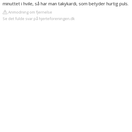
minuttet i hvile, så har man takykardi, som betyder hurtig puls.
Anmodning om fjernelse
Se det fulde svar på hjerteforeningen.dk