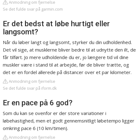
Anmodning om fjernelse
Se det fulde svar på garmin.com
Er det bedst at løbe hurtigt eller
langsomt?
Når du løber langt og langsomt, styrker du din udholdenhed.
Det vil sige, at musklerne bliver bedre til at udnytte den ilt, de
får tilført. Jo mere udholdende du er, jo længere tid vil dine
muskler være i stand til at arbejde, før de bliver trætte, og
det er en fordel allerede på distancer over et par kilometer.
Anmodning om fjernelse
Se det fulde svar på iform.dk
Er en pace på 6 god?
Som du kan se ovenfor er der store variationer i
løbehastighed, men et godt gennemsnitligt løbetempo ligger
omkring pace 6 (10 km/timen).
Anmodning om fjernelse