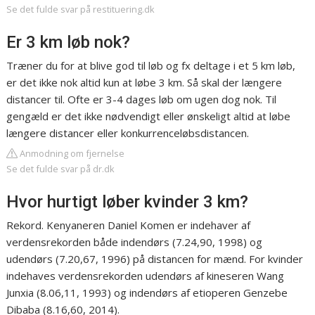
Se det fulde svar på restituering.dk
Er 3 km løb nok?
Træner du for at blive god til løb og fx deltage i et 5 km løb,
er det ikke nok altid kun at løbe 3 km. Så skal der længere
distancer til. Ofte er 3-4 dages løb om ugen dog nok. Til
gengæld er det ikke nødvendigt eller ønskeligt altid at løbe
længere distancer eller konkurrenceløbsdistancen.
Anmodning om fjernelse
Se det fulde svar på dr.dk
Hvor hurtigt løber kvinder 3 km?
Rekord. Kenyaneren Daniel Komen er indehaver af
verdensrekorden både indendørs (7.24,90, 1998) og
udendørs (7.20,67, 1996) på distancen for mænd. For kvinder
indehaves verdensrekorden udendørs af kineseren Wang
Junxia (8.06,11, 1993) og indendørs af etioperen Genzebe
Dibaba (8.16,60, 2014).